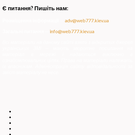
Є питання? Пишіть нам:
Розміщення інформації
—
adv@web777.kiev.ua
Загальні питання
—
info@web777.kiev.ua
Всі матеріали на даному сайті взяті з відкритих джерел
українських ЗМІ — мають зворотне посилання на
матеріал в мережі і надаються виключно в
ознайомлювальних цілях. Права на матеріали належать
їх власникам. Адміністрація сайту відповідальності за
зміст матеріалу не несе.