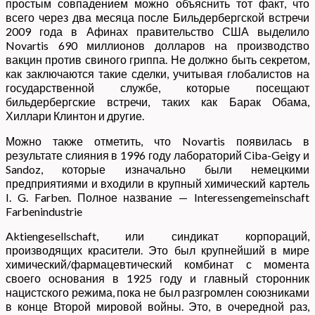
простым совпадением можно объяснить тот факт, что
всего через два месяца после Бильдербергской встречи
2009 года в Афинах правительство США выделило
Novartis 690 миллионов долларов на производство
вакцин против свиного гриппа. Не должно быть секретом,
как заключаются такие сделки, учитывая глобалистов на
государственной службе, которые посещают
бильдербергские встречи, таких как Барак Обама,
Хиллари Клинтон и другие.
Можно также отметить, что Novartis появилась в
результате слияния в 1996 году лабораторий Ciba-Geigy и
Sandoz, которые изначально были немецкими
предприятиями и входили в крупный химический картель
I. G. Farben. Полное название — Interessengemeinschaft
Farbenindustrie
Aktiengesellschaft, или синдикат корпораций,
производящих красители. Это был крупнейший в мире
химический/фармацевтический комбинат с момента
своего основания в 1925 году и главный сторонник
нацистского режима, пока не был разгромлен союзниками
в конце Второй мировой войны. Это, в очередной раз,