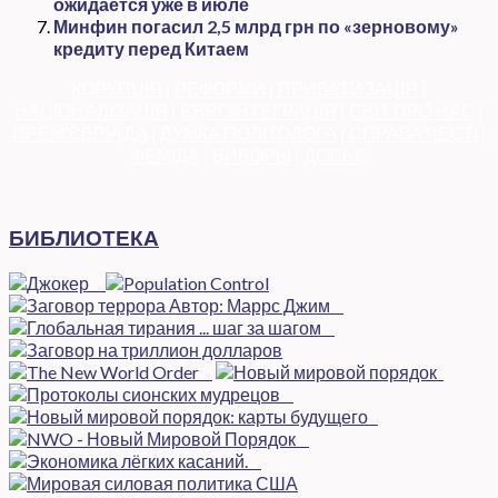
ожидается уже в июле
Минфин погасил 2,5 млрд грн по «зерновому»
кредиту перед Китаем
КОРУПЦІЯ
|
РЕФОРМИ
|
ПРИВАТИЗАЦІЯ
|
НАЦІОНАЛІЗАЦІЯ
|
ЄВРОІНТЕГРАЦІЯ
|
СВІТ ПРО НАС
|
ПРЕМ’ЄЕРІАДА
|
ДУМКА ПОЛІТОЛОГА
|
СПРАВА ЧЕСТІ
|
ФЕМІДА
|
ВИБОРЫ
|
ДОСЬЄ
БИБЛИОТЕКА