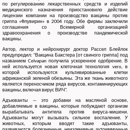
по регулированию лекарственных средств и изделий
медицинского назначения приостановило действие
лицензии компании на производство вакцины против
гриппа «Флувирин» в 2004 году. Обе фирмы заключили
соглашения со Всемирной организацией
здравоохранения о производстве пандемической
вакцины.
Автор, лектор и нейрохирург доктор Рассел Блейлок
предупредил: “Вакцина Бакстера [от свиного гриппа] под
названием Celvapan получила ускоренное одобрение. В
ней используется новая клеточная технология vero, в
которой используются культивированные клетки
африканской зеленой обезьяны. Эта же ткань животного
является переносчиком ряда вирусов, контаминирующих
вакцины, включая вирус ВИЧ”.
Адъюванты — это добавки на масляной основе,
добавляемые в вакцины, которые побуждают организм
вырабатывать антитела против вируса-мишени.
Адъюванты могут вызывать сильное воспаление. У
животных, которым вводят такие адъюванты,
развиваются болезненные, неизлечимые аутоиммунные