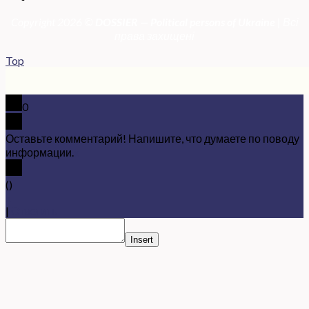
Copyright 2026 ©
DOSSIER — Political persons of Ukrain
e
| Всі
права захищені
Top
0
Оставьте комментарий! Напишите, что думаете по поводу
информации.
x
(
)
x
|
Ответить
Insert