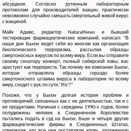
абсурдное. Согласно рутинным лабораторным
протоколам для производителей вакцин, практически
невозможно случайно смешать смертельный живой вирус
с вакциной.
Майк Адамс, редактор NaturalNews и бывший
тестировщик фармацевтических компаний, написал: “В
наши дни Baxter ведет себя во многом как организация
биологического терроризма, рассылая образцы
смертоносных вирусов по всему миру. Если вы отправите
своему сенатору конверт, полный сибирской язвы, вас
арестуют как террориста. Так почему же компании Baxter,
которая отправляла образцы гораздо более
смертоносного штамма вируса в лаборатории по всему
миру, сходит с рук, по сути, ‘Упс’?”
Похоже, что у Baxter долгая история проблем и
противоречий, связанных как с ее деятельностью, так и с
ее продуктами. Начиная с середины 1990-х годов, более
полудюжины человек в Соединенном Королевстве
пытались подать в суд на Baxter, Bayer и четыре другие
фармацевтические фирмы в Соединенных Штатах,
утверждая, что все они поставляли кровь, зараженную