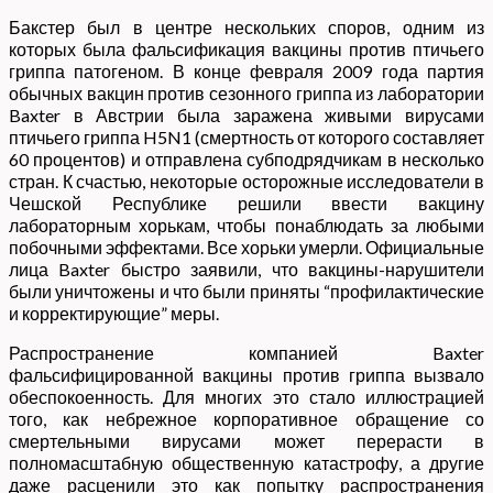
Бакстер был в центре нескольких споров, одним из
которых была фальсификация вакцины против птичьего
гриппа патогеном. В конце февраля 2009 года партия
обычных вакцин против сезонного гриппа из лаборатории
Baxter в Австрии была заражена живыми вирусами
птичьего гриппа H5N1 (смертность от которого составляет
60 процентов) и отправлена субподрядчикам в несколько
стран. К счастью, некоторые осторожные исследователи в
Чешской Республике решили ввести вакцину
лабораторным хорькам, чтобы понаблюдать за любыми
побочными эффектами. Все хорьки умерли. Официальные
лица Baxter быстро заявили, что вакцины-нарушители
были уничтожены и что были приняты “профилактические
и корректирующие” меры.
Распространение компанией Baxter
фальсифицированной вакцины против гриппа вызвало
обеспокоенность. Для многих это стало иллюстрацией
того, как небрежное корпоративное обращение со
смертельными вирусами может перерасти в
полномасштабную общественную катастрофу, а другие
даже расценили это как попытку распространения