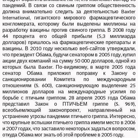
пандемий. В связи со свиным гриппом общественность
должна внимательно следить за деятельностью Baxter
International, гигантского мирового фармацевтического
конгломерата, которому были выделены миллионы на
разработку вакцины против свиного гриппа. В 2008 году
44 процента его общей прибыли (5,3 миллиарда
долларов) пришлось на фармацевтические препараты и
вакцины. В 2010 году несколько веб-сайтов утверждали,
что президент Обама, будучи сенатором в 2005 году, купил
акции двух компаний на сумму 50 000 долларов, одной из
которых была Baxter. По-видимому, в марте 2005 года
сенатор Обама приложил поправку к Закону о
санкционировании Комитета по международным
отношениям (S. 600), санкционирующую выделение 25
миллионов долларов на международные усилия по
борьбе с птичьим гриппом. 28 апреля 2005 года Обама
представил Закон о ПТИЧЬЕМ гриппе (S. 969),
всеобъемлющий законопроект, направленный на
устранение угрозы пандемии птичьего гриппа. Интересно,
что крупные вспышки птичьего гриппа имели место в 2006
и 2007 годах, что заставило некоторых задаться вопросом,
откуда Обама мог знать об этой проблеме в 2005 году.