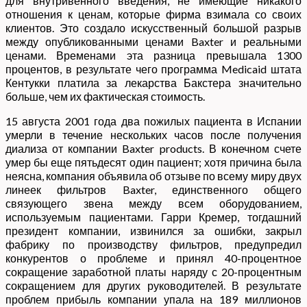
для внутривенного введения, не имеющие никакого
отношения к ценам, которые фирма взимала со своих
клиентов. Это создало искусственный большой разрыв
между опубликованными ценами Baxter и реальными
ценами. Временами эта разница превышала 1300
процентов, в результате чего программа Medicaid штата
Кентукки платила за лекарства Бакстера значительно
больше, чем их фактическая стоимость.
15 августа 2001 года два пожилых пациента в Испании
умерли в течение нескольких часов после получения
диализа от компании Baxter products. В конечном счете
умер бы еще пятьдесят один пациент; хотя причина была
неясна, компания объявила об отзыве по всему миру двух
линеек фильтров Baxter, единственного общего
связующего звена между всем оборудованием,
используемым пациентами. Гарри Кремер, тогдашний
президент компании, извинился за ошибки, закрыл
фабрику по производству фильтров, предупредил
конкурентов о проблеме и принял 40-процентное
сокращение заработной платы наряду с 20-процентным
сокращением для других руководителей. В результате
проблем прибыль компании упала на 189 миллионов