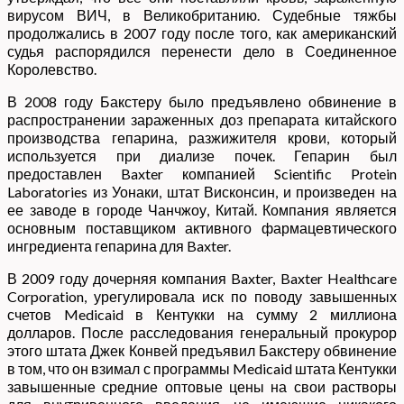
вирусом ВИЧ, в Великобританию. Судебные тяжбы
продолжались в 2007 году после того, как американский
судья распорядился перенести дело в Соединенное
Королевство.
В 2008 году Бакстеру было предъявлено обвинение в
распространении зараженных доз препарата китайского
производства гепарина, разжижителя крови, который
используется при диализе почек. Гепарин был
предоставлен Baxter компанией Scientific Protein
Laboratories из Уонаки, штат Висконсин, и произведен на
ее заводе в городе Чанчжоу, Китай. Компания является
основным поставщиком активного фармацевтического
ингредиента гепарина для Baxter.
В 2009 году дочерняя компания Baxter, Baxter Healthcare
Corporation, урегулировала иск по поводу завышенных
счетов Medicaid в Кентукки на сумму 2 миллиона
долларов. После расследования генеральный прокурор
этого штата Джек Конвей предъявил Бакстеру обвинение
в том, что он взимал с программы Medicaid штата Кентукки
завышенные средние оптовые цены на свои растворы