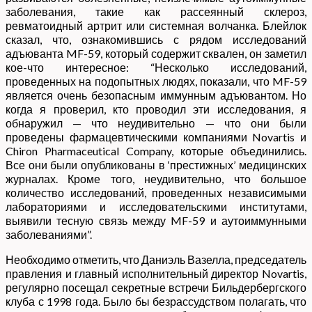
заболевания, такие как рассеянный склероз,
ревматоидный артрит или системная волчанка. Блейлок
сказал, что, ознакомившись с рядом исследований
адъюванта MF-59, который содержит сквален, он заметил
кое-что интересное: “Несколько исследований,
проведенных на подопытных людях, показали, что MF-59
является очень безопасным иммунным адъювантом. Но
когда я проверил, кто проводил эти исследования, я
обнаружил — что неудивительно — что они были
проведены фармацевтическими компаниями Novartis и
Chiron Pharmaceutical Company, которые объединились.
Все они были опубликованы в ‘престижных’ медицинских
журналах. Кроме того, неудивительно, что большое
количество исследований, проведенных независимыми
лабораториями и исследовательскими институтами,
выявили тесную связь между MF-59 и аутоиммунными
заболеваниями”.
Необходимо отметить, что Даниэль Вазелла, председатель
правления и главный исполнительный директор Novartis,
регулярно посещал секретные встречи Бильдербергского
клуба с 1998 года. Было бы безрассудством полагать, что