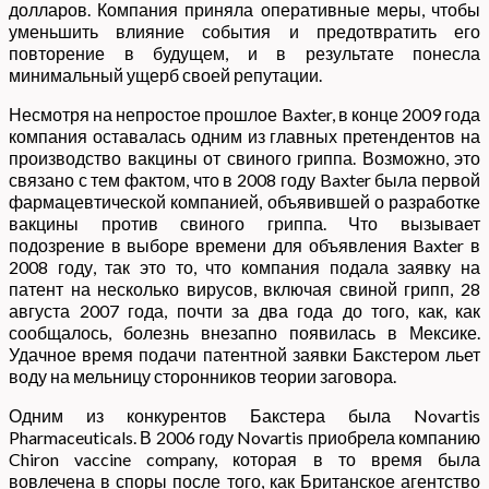
долларов. Компания приняла оперативные меры, чтобы
уменьшить влияние события и предотвратить его
повторение в будущем, и в результате понесла
минимальный ущерб своей репутации.
Несмотря на непростое прошлое Baxter, в конце 2009 года
компания оставалась одним из главных претендентов на
производство вакцины от свиного гриппа. Возможно, это
связано с тем фактом, что в 2008 году Baxter была первой
фармацевтической компанией, объявившей о разработке
вакцины против свиного гриппа. Что вызывает
подозрение в выборе времени для объявления Baxter в
2008 году, так это то, что компания подала заявку на
патент на несколько вирусов, включая свиной грипп, 28
августа 2007 года, почти за два года до того, как, как
сообщалось, болезнь внезапно появилась в Мексике.
Удачное время подачи патентной заявки Бакстером льет
воду на мельницу сторонников теории заговора.
Одним из конкурентов Бакстера была Novartis
Pharmaceuticals. В 2006 году Novartis приобрела компанию
Chiron vaccine company, которая в то время была
вовлечена в споры после того, как Британское агентство