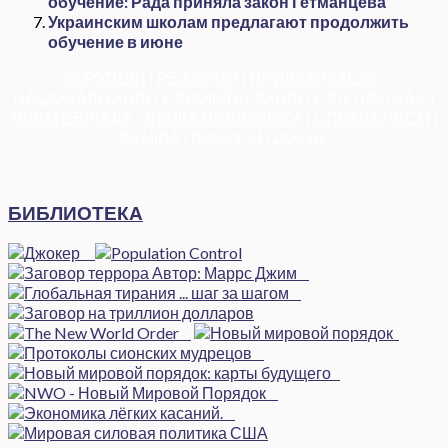
обучение: Рада приняла закон Гетманцева
Украинским школам предлагают продолжить
обучение в июне
КОРУПЦІЯ
|
РЕФОРМИ
|
ПРИВАТИЗАЦІЯ
|
НАЦІОНАЛІЗАЦІЯ
|
ЄВРОІНТЕГРАЦІЯ
|
СВІТ ПРО НАС
|
ПРЕМ’ЄЕРІАДА
|
ДУМКА ПОЛІТОЛОГА
|
СПРАВА ЧЕСТІ
|
ФЕМІДА
|
ВИБОРЫ
|
ДОСЬЄ
БИБЛИОТЕКА