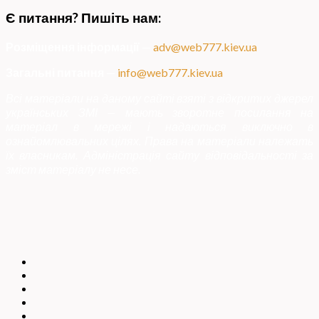
Є питання? Пишіть нам:
Розміщення інформації
—
adv@web777.kiev.ua
Загальні питання
—
info@web777.kiev.ua
Всі матеріали на даному сайті взяті з відкритих джерел
українських ЗМІ — мають зворотне посилання на
матеріал в мережі і надаються виключно в
ознайомлювальних цілях. Права на матеріали належать
їх власникам. Адміністрація сайту відповідальності за
зміст матеріалу не несе.