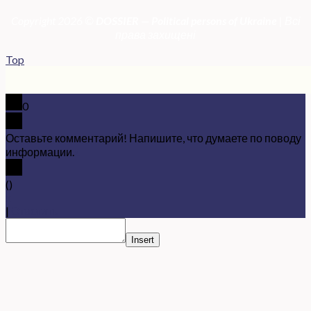
Copyright 2026 ©
DOSSIER — Political persons of Ukrain
e
| Всі
права захищені
Top
0
Оставьте комментарий! Напишите, что думаете по поводу
информации.
x
(
)
x
|
Ответить
Insert