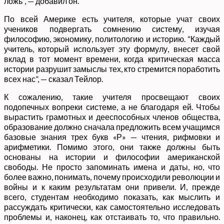
ложь”, — добавил он.
По всей Америке есть учителя, которые учат своих
учеников подвергать сомнению систему, изучая
философию, экономику, политологию и историю. “Каждый
учитель, который использует эту формулу, внесет свой
вклад в тот момент времени, когда критическая масса
истории разрушит замыслы тех, кто стремится поработить
всех нас”, — сказал Тейлор.
К сожалению, такие учителя просвещают своих
подопечных вопреки системе, а не благодаря ей. Чтобы
вырастить грамотных и дееспособных членов общества,
образование должно сначала предложить всем учащимся
базовые знания трех букв «Р» — чтения, рифмовки и
арифметики. Помимо этого, они также должны быть
основаны на истории и философии американской
свободы. Не просто запоминать имена и даты, но, что
более важно, понимать, почему происходили революции и
войны и к каким результатам они привели. И, прежде
всего, студентам необходимо показать, как мыслить и
рассуждать критически, как самостоятельно исследовать
проблемы и, наконец, как отстаивать то, что правильно.