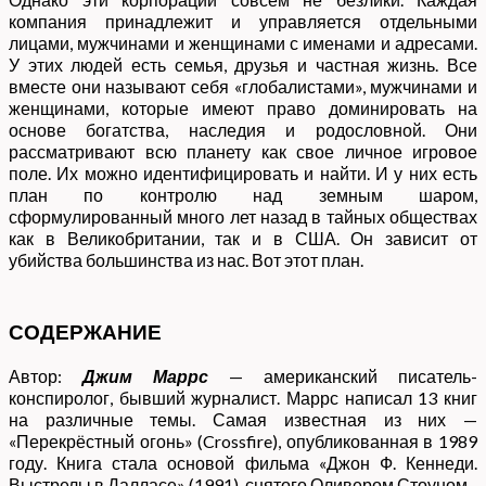
компания принадлежит и управляется отдельными
лицами, мужчинами и женщинами с именами и адресами.
У этих людей есть семья, друзья и частная жизнь. Все
вместе они называют себя «глобалистами», мужчинами и
женщинами, которые имеют право доминировать на
основе богатства, наследия и родословной. Они
рассматривают всю планету как свое личное игровое
поле. Их можно идентифицировать и найти. И у них есть
план по контролю над земным шаром,
сформулированный много лет назад в тайных обществах
как в Великобритании, так и в США. Он зависит от
убийства большинства из нас. Вот этот план.
СОДЕРЖАНИЕ
Автор:
Джим Маррс
— американский писатель-
конспиролог, бывший журналист. Маррс написал 13 книг
на различные темы. Самая известная из них —
«Перекрёстный огонь» (Crossfire), опубликованная в 1989
году. Книга стала основой фильма «Джон Ф. Кеннеди.
Выстрелы в Далласе» (1991), снятого Оливером Стоуном.