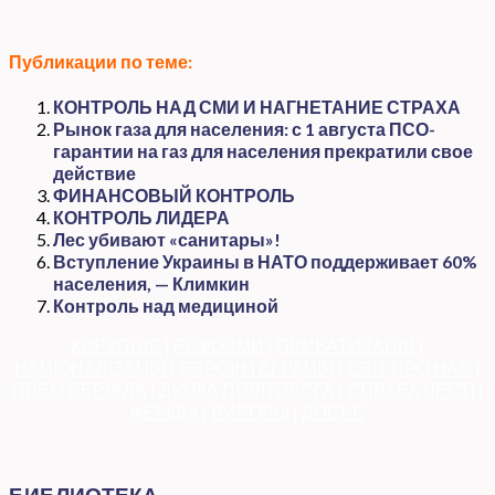
Публикации по теме:
КОНТРОЛЬ НАД СМИ И НАГНЕТАНИЕ СТРАХА
Рынок газа для населения: с 1 августа ПСО-
гарантии на газ для населения прекратили свое
действие
ФИНАНСОВЫЙ КОНТРОЛЬ
КОНТРОЛЬ ЛИДЕРА
Лес убивают «санитары»!
Вступление Украины в НАТО поддерживает 60%
населения, — Климкин
Контроль над медициной
КОРУПЦІЯ
|
РЕФОРМИ
|
ПРИВАТИЗАЦІЯ
|
НАЦІОНАЛІЗАЦІЯ
|
ЄВРОІНТЕГРАЦІЯ
|
СВІТ ПРО НАС
|
ПРЕМ’ЄЕРІАДА
|
ДУМКА ПОЛІТОЛОГА
|
СПРАВА ЧЕСТІ
|
ФЕМІДА
|
ВИБОРЫ
|
ДОСЬЄ
БИБЛИОТЕКА