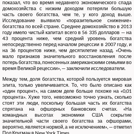
показал, что во время недавнего экономического спада
домохозяйства с низким доходом потеряли большую
часть своего богатства, чем те, у кого доход выше.
Исследование выявило «поразительное снижение»
богатства по всей стране. Среднее домохозяйство в 2013
году имело чистый капитал всего в 56 335 долларов — на
43 процента ниже, чем средний уровень богатства
непосредственно перед началом рецессии в 2007 году, и
на 36 процентов ниже, чем десятилетие назад. «Очень
мало признаков значительного восстановления после
потерь богатства, понесенных американскими семьями во
время Великой рецессии», — заключили исследователи.
Между тем, доля богатства, которой пользуется мировая
элита, только увеличивается. То, что было описано как
«один процент», на самом деле больше похоже на «0,01
процента». Хуже того, невозможно точно узнать, сколько
стоят эти люди, поскольку большая часть их богатства
спрятана на офшорных банковских счетах. «На
командных высотах экономики США сокрытие
значительной части своего богатства за офшорами,
вероятно, является нормой, а не исключением», — отметил
Пол Кругман в New York Times.