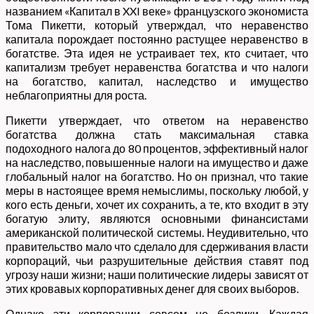
названием «Капитал в XXI веке» французского экономиста
Тома Пикетти, который утверждал, что неравенство
капитала порождает постоянно растущее неравенство в
богатстве. Эта идея не устраивает тех, кто считает, что
капитализм требует неравенства богатства и что налоги
на богатство, капитал, наследство и имущество
неблагоприятны для роста.
Пикетти утверждает, что ответом на неравенство
богатства должна стать максимальная ставка
подоходного налога до 80 процентов, эффективный налог
на наследство, повышенные налоги на имущество и даже
глобальный налог на богатство. Но он признал, что такие
меры в настоящее время немыслимы, поскольку любой, у
кого есть деньги, хочет их сохранить, а те, кто входит в эту
богатую элиту, являются основными финансистами
американской политической системы. Неудивительно, что
правительство мало что сделало для сдерживания власти
корпораций, чьи разрушительные действия ставят под
угрозу наши жизни; наши политические лидеры зависят от
этих кровавых корпоративных денег для своих выборов.
Однако эти корпорации совсем не безлики. Каждая