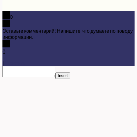
0
Оставьте комментарий! Напишите, что думаете по поводу
информации.
x
(
)
x
|
Ответить
Insert