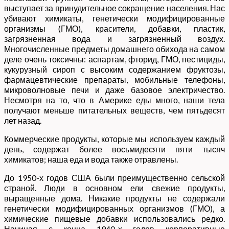
выступает за принудительное сокращение населения. Нас
убивают химикаты, генетически модифицированные
организмы (ГМО), красители, добавки, пластик,
загрязненная вода и загрязненный воздух.
Многочисленные предметы домашнего обихода на самом
деле очень токсичны: аспартам, фторид, ГМО, пестициды,
кукурузный сироп с высоким содержанием фруктозы,
фармацевтические препараты, мобильные телефоны,
микроволновые печи и даже базовое электричество.
Несмотря на то, что в Америке еды много, наши тела
получают меньше питательных веществ, чем пятьдесят
лет назад.
Коммерческие продукты, которые мы используем каждый
день, содержат более восьмидесяти пяти тысяч
химикатов; наша еда и вода также отравлены.
До 1950-х годов США были преимущественно сельской
страной. Люди в основном ели свежие продукты,
выращенные дома. Никакие продукты не содержали
генетически модифицированных организмов (ГМО), а
химические пищевые добавки использовались редко.
Начиная с конца 1940-х годов корпоративные