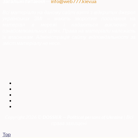
Загальні питання
—
info@web777.kiev.ua
Всі матеріали на даному сайті взяті з відкритих джерел
українських ЗМІ — мають зворотне посилання на
матеріал в мережі і надаються виключно в
ознайомлювальних цілях. Права на матеріали належать
їх власникам. Адміністрація сайту відповідальності за
зміст матеріалу не несе.
Copyright 2026 ©
DOSSIER — Political persons of Ukrain
e
| Всі
права захищені
Top