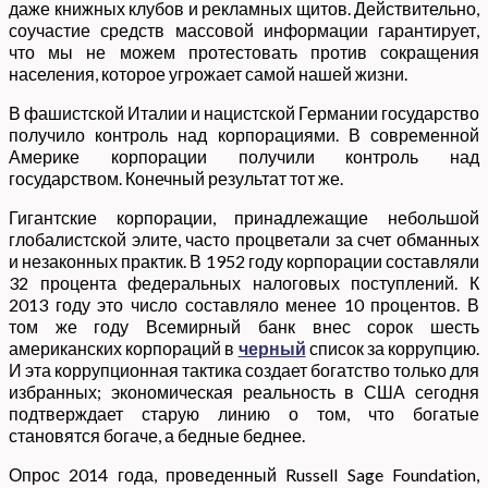
даже книжных клубов и рекламных щитов. Действительно,
соучастие средств массовой информации гарантирует,
что мы не можем протестовать против сокращения
населения, которое угрожает самой нашей жизни.
В фашистской Италии и нацистской Германии государство
получило контроль над корпорациями. В современной
Америке корпорации получили контроль над
государством. Конечный результат тот же.
Гигантские корпорации, принадлежащие небольшой
глобалистской элите, часто процветали за счет обманных
и незаконных практик. В 1952 году корпорации составляли
32 процента федеральных налоговых поступлений. К
2013 году это число составляло менее 10 процентов. В
том же году Всемирный банк внес сорок шесть
американских корпораций в
черный
список за коррупцию.
И эта коррупционная тактика создает богатство только для
избранных; экономическая реальность в США сегодня
подтверждает старую линию о том, что богатые
становятся богаче, а бедные беднее.
Опрос 2014 года, проведенный Russell Sage Foundation,