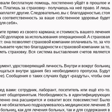
зывали бесплатную помощь, постепенно уйдёт в прошлое и
и. Платишь за страховку– получаешь на неё право. И лишь
заплатят другие. Следовательно, вы с благодарностью, стоя
а соответственность за ваше собственное здоровье будет
для себя».
тите прямо из своего кармана; и стоимость вашего лечения
600 долларов за использования операционной. А страховая
: она позволяет страховой компании оплачивать то, за что
тываете чувство благодарности к страховой компании за то,
меть страховку. Вся система выставления счетов является
кумент, удостоверяющий личность. Внутри и вокруг больниц
ещаться внутри здания без необходимого пропуска. Будут
). Сообщения о таких случаях будут «раздуты», чтобы они
 вами: сотрудник, лаборант, посетитель или ещё кто-то.
 станет общепринятым. Необходимость в идентифицирующих
епенно она расширится и охватит всех повсеместно! Было
м не обязательно подразумевалось медицинское лечение. В
ольниц, как для лечения больных, так и для содержания в