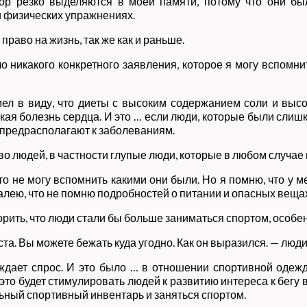
пор резко выделяются в моей памяти, потому что они бы
и физических упражнениях.
раво на жизнь, так же как и раньше.
ло никакого конкретного заявления, которое я могу вспомн
имел в виду, что диеты с высоким содержанием соли и вы
я болезнь сердца. И это … если люди, которые были слиш
 предрасполагают к заболеваниям.
о людей, в частности глупые люди, которые в любом случае 
то не могу вспомнить какими они были. Но я помню, что у
жалею, что не помню подробностей о питании и опасных веща
рить, что люди стали бы больше заниматься спортом, особен
а. Вы можете бежать куда угодно. Как он выразился. — люди
ождает спрос. И это было … в отношении спортивной оде
это будет стимулировать людей к развитию интереса к бегу
ьный спортивный инвентарь и заняться спортом.