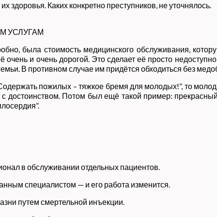
их здоровья. Каких конкретно преступников, не уточнялось.
М УСЛУГАМ
робно, была стоимость медицинского обслуживания, кото
её очень и очень дорогой. Это сделает её просто недоступн
 семьи. В противном случае им придётся обходиться без мед
 Содержать пожилых – тяжкое бремя для молодых!”, то молод
о и с достоинством. Потом был ещё такой пример: прекрасн
илосердия”.
онал в обслуживании отдельных пациентов.
анным специалистом — и его работа изменится.
 казни путем смертельной инъекции.