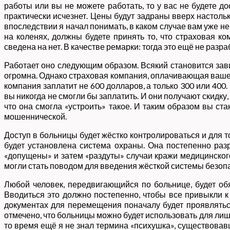
работы или вы не можете работать, то у вас не будете 
практически исчезнет. Цены будут задраны вверх настольк
впоследствии я начал понимать, в каком случае вам уже не
на коленях, должны будете принять то, что страховая к
сведена на нет. В качестве ремарки: тогда это ещё не разра
Работает оно следующим образом. Всякий становится завис
огромна. Однако страховая компания, оплачивающая ваше 
компания заплатит не 600 долларов, а только 300 или 400
вы никогда не смогли бы заплатить. И они получают скидку
что она смогла «устроить» такое. И таким образом вы ст
мошеннической.
Доступ в больницы будет жёстко контролироваться и для т
будет установлена система охраны. Она постепенно разр
«допущены» и затем «раздуты» случаи кражи медицинского
могли стать поводом для введения жёсткой системы безопас
Любой человек, передвигающийся по больнице, будет обя
Вводиться это должно постепенно, чтобы все привыкли к
документах для перемещения поначалу будет проявляться
отмечено, что больницы можно будет использовать для лиш
то время ещё я не знал термина «психушка», существовавш