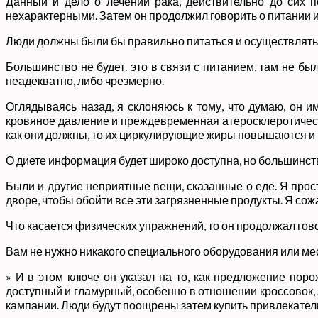
Данный и дело о лечении рака, действительно до сих 
нехарактерными. Затем он продолжил говорить о питании 
Люди должны были бы правильно питаться и осуществлять п
Большинство не будет. это в связи с питанием, там не бы
неадекватно, либо чрезмерно.
Оглядываясь назад, я склоняюсь к тому, что думаю, он 
кровяное давление и преждевременная атеросклеротическа
как они должны, то их циркулирующие жиры повышаются и
О диете информация будет широко доступна, но большинств
Были и другие неприятные вещи, сказанные о еде. Я прос
дворе, чтобы обойти все эти загрязненные продукты. Я со
Что касается физических упражнений, то он продолжал гово
Вам не нужно никакого специального оборудования или мест
» И в этом ключе он указал на то, как предложение пор
доступный и гламурный, особенно в отношении кроссовок, 
кампании. Люди будут поощрены затем купить привлекател