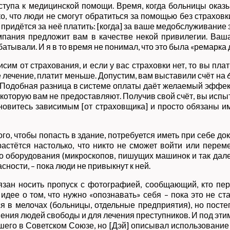
доступа к медицинской помощи. Время, когда больницы ока
о, что люди не смогут обратиться за помощью без страховк
 придётся за неё платить: [когда] за ваше медобслуживание 
омпания предложит вам в качестве некой привилегии. Ваш
батывали. И я в то время не понимал, что это была «ремарка 
им от страхования, и если у вас страховки нет, то вы пла
лечение, платит меньше. Допустим, вам выставили счёт на 
. Подобная разница в системе оплаты даёт желаемый эффект
, которую вам не предоставляют. Получив свой счёт, вы испы
ановитесь зависимым [от страховщика] и просто обязаны и
ого, чтобы попасть в здание, потребуется иметь при себе до
астётся настолько, что никто не сможет войти или перем
 оборудования (микроскопов, пишущих машинок и так далее
ности, – пока люди не привыкнут к ней.
зан носить пропуск с фотографией, сообщающий, кто перед
 идее о том, что нужно «опознавать» себя – пока это не
 в мелочах (больницы, отдельные предприятия), но пост
ения людей свободы и для лечения преступников. И под эти
его в Советском Союзе, но [Дэй] описывал использование б