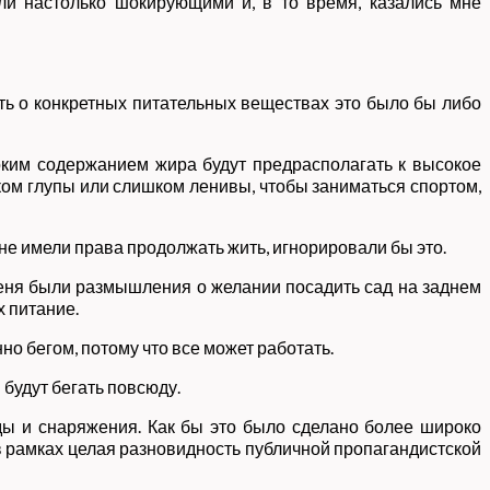
ли настолько шокирующими и, в то время, казались мне
ить о конкретных питательных веществах это было бы либо
соким содержанием жира будут предрасполагать к высокое
ком глупы или слишком ленивы, чтобы заниматься спортом,
не имели права продолжать жить, игнорировали бы это.
 меня были размышления о желании посадить сад на заднем
х питание.
но бегом, потому что все может работать.
 будут бегать повсюду.
жды и снаряжения. Как бы это было сделано более широко
 в рамках целая разновидность публичной пропагандистской