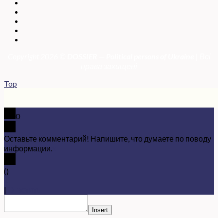
Copyright 2026 ©
DOSSIER — Political persons of Ukrain
e
| Всі
права захищені
Top
0
Оставьте комментарий! Напишите, что думаете по поводу
информации.
x
(
)
x
|
Ответить
Insert