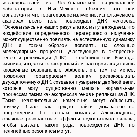
исследователей из Лос-Аламосской национальной
лаборатории в Нью-Мексико, объявил, что они
обнаружили, что терагерцовое излучение, используемое в
сканерах всего тела, повреждает ДНК человека.
“Основываясь на наших результатах, мы утверждаем, что
воздействие определенного терагерцового излучения
может существенно повлиять на естественную динамику
ДНК и, таким образом, повлиять на сложные
молекулярные процессы, участвующие в экспрессии
генов и репликации ДНК”, — сообщили они. Команда
заявила, что, хотя терагерцовый сигнал производит лишь
крошечные резонансные эффекты, он, тем не менее,
позволяет терагерцовым волнам распаковывать
двухцепочечную ДНК, создавая пузырьки в двойной цепи,
которые могут существенно мешать нормальным
процессам, таким как экспрессия генов и репликация ДНК.
Такие незначительные изменения могут объяснить,
почему было так трудно найти доказательства
повреждения. По словам команды Александрова,
обычные резонансные эффекты недостаточно сильны,
чтобы вызвать такого рода повреждения ДНК, но
нелинейные резонансы могут.