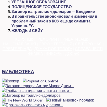
УРЕЗАННОЕ ОБРАЗОВАНИЕ
ПОЛИЦЕЙСКОЕ ГОСУДАРСТВО
Заговор на триллион долларов — Введение
В правительстве анонсировали изменения в
проблемный закон о КСУ еще до саммита
Украина-ЕС
ЖЕЛУДЬ И СЕЙУ
КОРУПЦІЯ
|
РЕФОРМИ
|
ПРИВАТИЗАЦІЯ
|
НАЦІОНАЛІЗАЦІЯ
|
ЄВРОІНТЕГРАЦІЯ
|
СВІТ ПРО НАС
|
ПРЕМ’ЄЕРІАДА
|
ДУМКА ПОЛІТОЛОГА
|
СПРАВА ЧЕСТІ
|
ФЕМІДА
|
ВИБОРЫ
|
ДОСЬЄ
БИБЛИОТЕКА