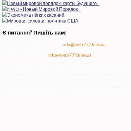
Є питання? Пишіть нам:
Розміщення інформації
—
adv@web777.kiev.ua
Загальні питання
—
info@web777.kiev.ua
Всі матеріали на даному сайті взяті з відкритих джерел
українських ЗМІ — мають зворотне посилання на
матеріал в мережі і надаються виключно в
ознайомлювальних цілях. Права на матеріали належать
їх власникам. Адміністрація сайту відповідальності за
зміст матеріалу не несе.