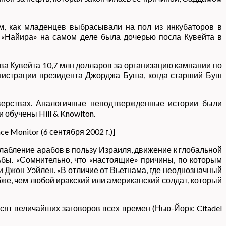
м, как младенцев выбрасывали на пол из инкубаторов в
о «Найира» на самом деле была дочерью посла Кувейта в
а Кувейта 10,7 млн ​​долларов за организацию кампании по
инистрации президента Джорджа Буша, когда старший Буш
зверствах. Аналогичные неподтвержденные истории были
 обучены Hill & Knowlton.
e Monitor (6 сентября 2002 г.)]
слабление арабов в пользу Израиля, движение к глобальной
бы. «Сомнительно, что «настоящие» причины, по которым
 Джон Уэйлен. «В отличие от Вьетнама, где неоднозначный
же, чем любой иракский или американский солдат, который
сят величайших заговоров всех времен (Нью-Йорк: Citadel