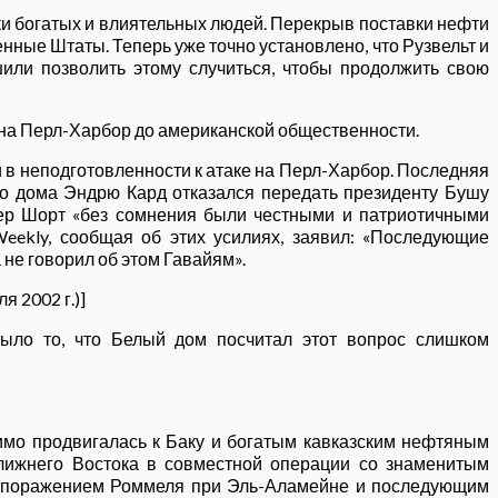
ки богатых и влиятельных людей. Перекрыв поставки нефти
нные Штаты. Теперь уже точно установлено, что Рузвельт и
ешили позволить этому случиться, чтобы продолжить свою
и на Перл-Харбор до американской общественности.
 в неподготовленности к атаке на Перл-Харбор. Последняя
го дома Эндрю Кард отказался передать президенту Бушу
тер Шорт «без сомнения были честными и патриотичными
eekly, сообщая об этих усилиях, заявил: «Последующие
 не говорил об этом Гавайям».
я 2002 г.)]
ыло то, что Белый дом посчитал этот вопрос слишком
имо продвигалась к Баку и богатым кавказским нефтяным
Ближнего Востока в совместной операции со знаменитым
н поражением Роммеля при Эль-Аламейне и последующим