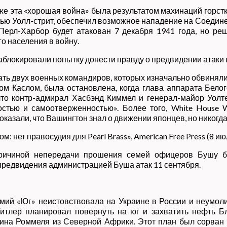
аже эта «хорошая война» была результатом махинаций горст
стью Уолл-стрит, обеспечил возможное нападение на Соедине
 Перл-Харбор будет атакован 7 декабря 1941 года, но р
о населения в войну.
 заблокировали попытку донести правду о предвидении атак
ь двух военных командиров, которых изначально обвиняли
м Каслом, была остановлена, когда глава аппарата Бело
 что контр-адмирал Хасбэнд Киммел и генерал-майор Уол
стью и самоотверженностью». Более того, White House W
оказали, что Вашингтон знал о движении японцев, но никогда
нет правосудия для Pearl Brass», American Free Press (8 июл
ричиной непередачи прошения семей офицеров Бушу б
предвидения администрацией Буша атак 11 сентября.
мий «Юг» неистовствовала на Украине в России и неумол
итлер планировал повернуть на юг и захватить нефть 
ина Роммеля из Северной Африки. Этот план был сорва