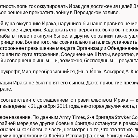
тность попыток оккупировать Ирак для достижения целей З
е решение прекратить войну в Персидском заливе.
ну на оккупацию Ирака, нарушила бы наше правило не мен
ические издержки. Задержать его, вероятно, было бы нев
рабы в гневе покинули бы ее, а другие союзники также ушл
ринципов. Более того, мы сознательно пытались установить
дностороннее превышение мандата Организации Объединенн
 пошли по пути вторжения, Соединенные Штаты, вероятно,
 бы совершенно иным — и, возможно, бесплодным — результа
укрофт, Мир, преобразившийся, (Нью-Йорк: Альфред А. Кно
ации Ирака не был понят его сыном. Даже прибытие през
ране.
 соответствии с соглашением с правительством Ирака — к
ыведены к 31 декабря 2011 года, некоторая двуличность, п
вое название. По данным Army Times, 2-я бригада Stryker Co
 крайней мере две другие боевые бригады останутся в рамка
начены как боевые части, несмотря на то, что это тот же 
рмии подполковника Крейга Рэтклиффа, семь бригад «Advise