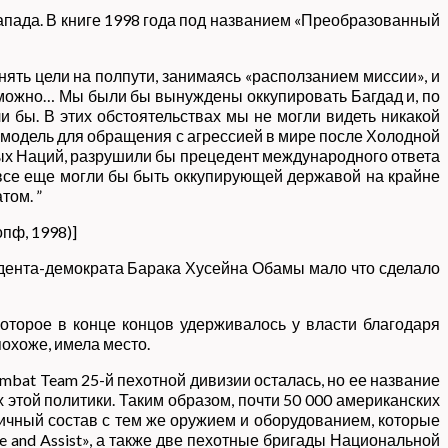
апада. В книге 1998 года под названием «Преобразованный
ять цели на полпути, занимаясь «расползанием миссии», и
озможно… Мы были бы вынуждены оккупировать Багдад и, по
и бы. В этих обстоятельствах мы не могли видеть никакой
 модель для обращения с агрессией в мире после Холодной
ых Наций, разрушили бы прецедент международного ответа
 все еще могли бы быть оккупирующей державой на крайне
том. ”
пф, 1998)]
идента-демократа Барака Хусейна Обамы мало что сделало
оторое в конце концов удерживалось у власти благодаря
охоже, имела место.
mbat Team 25-й пехотной дивизии осталась, но ее название
х этой политики. Таким образом, почти 50 000 американских
личный состав с тем же оружием и оборудованием, которые
 and Assist», а также две пехотные бригады Национальной