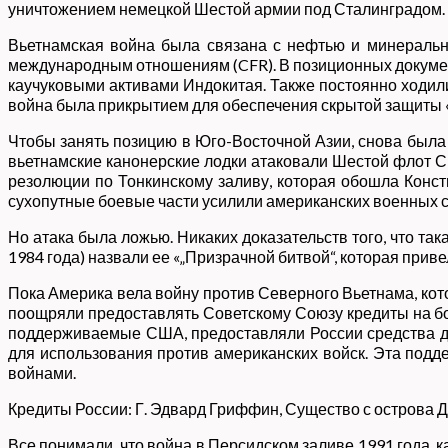
уничтожением немецкой Шестой армии под Сталинградом.
Вьетнамская война была связана с нефтью и минеральны
международным отношениям (CFR). В позиционных докуме
каучуковыми активами Индокитая. Также постоянно ходили 
война была прикрытием для обеспечения скрытой защиты «
Чтобы занять позицию в Юго-Восточной Азии, снова была с
вьетнамские канонерские лодки атаковали Шестой флот СШ
резолюции по Тонкинскому заливу, которая обошла Конст
сухопутные боевые части усилили американских военных с
Но атака была ложью. Никаких доказательств того, что так
1984 года) назвали ее «„Призрачной битвой“, которая приве
Пока Америка вела войну против Северного Вьетнама, кото
поощряли предоставлять Советскому Союзу кредиты на бо
поддерживаемые США, предоставляли России средства дл
для использования против американских войск. Эта под
войнами.
Кредиты России: Г. Эдвард Гриффин, Существо с острова Д
Все понимали, что война в Персидском заливе 1991 года, 