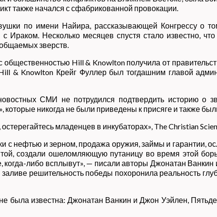
ликт также начался с сфабрикованной провокации.
ушки по имени Найира, рассказывающей Конгрессу о то
 с Ираком. Несколько месяцев спустя стало известно, чт
сообщаемых зверств.
с общественностью Hill & Knowlton получила от правительств
ill & Knowlton Крейг Фуллер был тогдашним главой адм
 новостных СМИ не потрудился подтвердить историю о 
 которые никогда не были приведены к присяге и также были
остерегайтесь младенцев в инкубаторах», The Christian Scienc
ки с нефтью и зерном, продажа оружия, займы и гарантии, о
итой, создали ошеломляющую путаницу во время этой борь
когда-либо всплывут», — писали авторы Джонатан Ванкин и
 заливе решительность победы похоронила реальность глуб
е была известна: Джонатан Ванкин и Джон Уэйлен, Пятьде