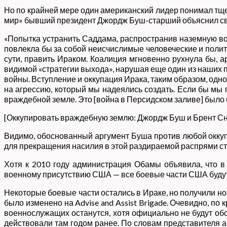
Но по крайней мере один американский лидер понимал тще
мир» бывший президент Джордж Буш-старший объяснил сво
«Попытка устранить Саддама, распространив наземную вой
повлекла бы за собой неисчислимые человеческие и полит
сути, править Ираком. Коалиция мгновенно рухнула бы, а
видимой «стратегии выхода», нарушая еще один из наших п
войны. Вступление и оккупация Ирака, таким образом, о
на агрессию, который мы надеялись создать. Если бы мы
враждебной земле. Это [война в Персидском заливе] было
[Оккупировать враждебную землю: Джордж Буш и Брент Сно
Видимо, обоснованный аргумент Буша против любой оккуп
для прекращения насилия в этой раздираемой распрями ст
Хотя к 2010 году администрация Обамы объявила, что в
военному присутствию США — все боевые части США будут в
Некоторые боевые части остались в Ираке, но получили но
было изменено на Advise and Assist Brigade. Очевидно, по
военнослужащих останутся, хотя официально не будут обоз
действовали там годом ранее. По словам представителя а