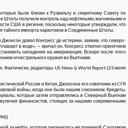
оторые были близки к Рузвельту и секретному Совету по
е Штаты получили контроль над нефтяными, магниевыми и
ости США в регионе, поскольку некоторые утверждали, что
я тайного импорта наркотиков в Соединенные Штаты.
Джонсон довел Конгресс до истерики, заявив, что северо-
лавают в воде», — кричал он. Конгресс ответил принятием
становить нападения на американцев. Вскоре после этого
ением огнестрельного оружия во Вьетнаме.
но. Фактически, редакторы US News & World Report (23 июля
истической России и Китая, Джонсона его советники из CFR
ировой войны, когда они были нашим союзником. Кредиты,
ериалы, которые затем отправлялись в Северный Вьетнам
 двуличия финансистов, стоящих за нашими современными
94)]
йной за нефть, которая закончилась ее причиной, Саддамом