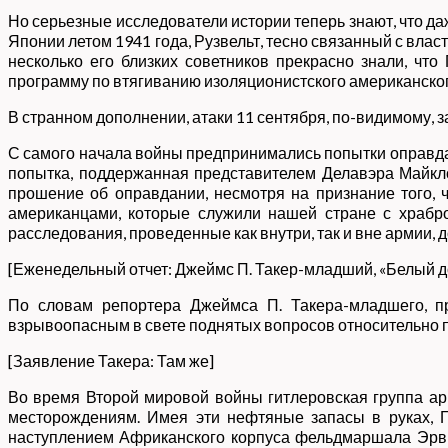
Но серьезные исследователи истории теперь знают, что д
Японии летом 1941 года, Рузвельт, тесно связанный с вла
несколько его близких советников прекрасно знали, что
программу по втягиванию изоляционистского американског
В странном дополнении, атаки 11 сентября, по-видимому,
С самого начала войны предпринимались попытки оправдат
попытка, поддержанная представителем Делавэра Майкло
прошение об оправдании, несмотря на признание того,
американцами, которые служили нашей стране с храбро
расследования, проведенные как внутри, так и вне армии, д
[Еженедельный отчет: Джеймс П. Такер-младший, «Белый дом: 
По словам репортера Джеймса П. Такера-младшего, п
взрывоопасным в свете поднятых вопросов относительно 
[Заявление Такера: Там же]
Во время Второй мировой войны гитлеровская группа ар
месторождениям. Имея эти нефтяные запасы в руках, Г
наступлением Африканского корпуса фельдмаршала Эрв