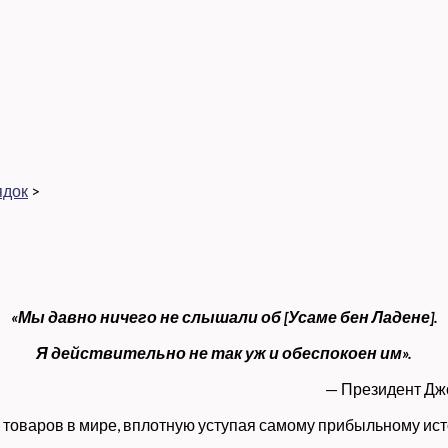
ядок
>
и
«Мы давно ничего не слышали об [Усаме бен Ладене].
Я действительно не так уж и обеспокоен им».
— Президент Дж
 товаров в мире, вплотную уступая самому прибыльному ис