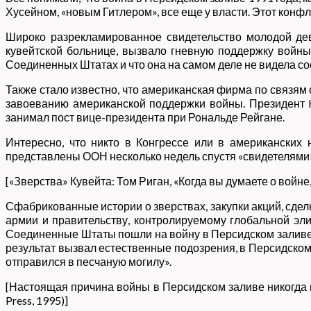
Хусейном, «новым Гитлером», все еще у власти. Этот конф
Широко разрекламированное свидетельство молодой дев
кувейтской больнице, вызвало гневную поддержку войны
Соединенных Штатах и ​​что она на самом деле не видела 
Также стало известно, что американская фирма по связям 
завоеванию американской поддержки войны. Президент H
занимал пост вице-президента при Рональде Рейгане.
Интересно, что никто в Конгрессе или в американских
представлены ООН несколько недель спустя «свидетелями»,
[«Зверства» Кувейта: Том Риган, «Когда вы думаете о войне, 
Сфабрикованные истории о зверствах, закупки акций, сдел
армии и правительству, контролируемому глобальной эл
Соединенные Штаты пошли на войну в Персидском заливе, 
результат вызвал естественные подозрения, в Персидском
отправился в песчаную могилу».
[Настоящая причина войны в Персидском заливе никогда н
Press, 1995)]