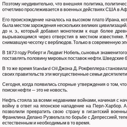
Поэтому неудивительно, что внешняя политика, политичес
отчетливо прослеживается в военных действиях США в Аф
Его происхождение началось на высоком плато Ирана, кот
была местом зарождения нескольких великих цивилизаций.
до н. э., который добавил монотеизм к еще более дре
вырывающимся через отверстия в местном известняке. М
снимавшую чесотку с верблюдов. Только в современную эп
В 1873 году Роберт и Людвиг Нобель, сыновья знаменитого
поставлять половину мировых поставок нефти. Шведские 
В то же время Standard Oil Джона Д. Рокфеллера станов
своих правительств эти могущественные семьи десятилети
Сегодня, когда появились спорные утверждения о том, чт
поиски нефти — это не новость.
Нефть стояла за всеми недавними войнами, начиная с нач
войну в ответ на японское нападение на Перл-Харбор. 
позволили превратить свою страну в гигантский военны
Франклина Делано Рузвельта по борьбе с Депрессией, теп
естественным и необходимым в то время.