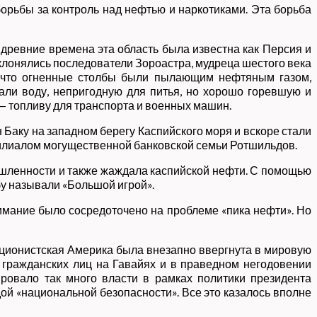
борьбы за контроль над нефтью и наркотиками. Эта борьба
 древние времена эта область была известна как Персия и
клонялись последователи Зороастра, мудреца шестого века
т, что огненные столбы были пылающим нефтяным газом,
али воду, непригодную для питья, но хорошо горевшую и
— топливу для транспорта и военных машин.
Баку на западном берегу Каспийского моря и вскоре стали
филиалом могущественной банковской семьи Ротшильдов.
ышленности и также жаждала каспийской нефти. С помощью
бу называли «Большой игрой».
нимание было сосредоточено на проблеме «пика нефти». Но
ляционистская Америка была внезапно ввергнута в мировую
 гражданских лиц на Гавайях и в праведном негодовении
ировало так много власти в рамках политики президента
ой «национальной безопасности». Все это казалось вполне