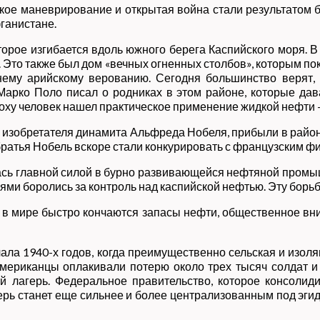
кое маневрирование и открытая война стали результатом 
ганистане.
орое изгибается вдоль южного берега Каспийского моря. В
 Это также был дом «вечных огненных столбов», которым по
внему арийскому верованию. Сегодня большинство веря
арко Поло писал о родниках в этом районе, которые дав
оху человек нашел практическое применение жидкой нефти 
 изобретателя динамита Альфреда Нобеля, прибыли в район 
братья Нобель вскоре стали конкурировать с французским 
илась главной силой в бурно развивающейся нефтяной пром
ями боролись за контроль над каспийской нефтью. Эту борь
о в мире быстро кончаются запасы нефти, общественное в
ала 1940-х годов, когда преимущественно сельская и изо
Американцы оплакивали потерю около трех тысяч солдат и
й лагерь. Федеральное правительство, которое консолид
ерь станет еще сильнее и более централизованным под эгид