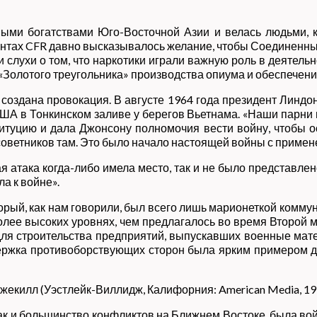
ми богатствами Юго-Восточной Азии и велась людьми, к
нтах CFR давно высказывалось желание, чтобы Соединенны
слухи о том, что наркотики играли важную роль в деятельн
Золотого треугольника» производства опиума и обеспечени
оздана провокация. В августе 1964 года президент Линдон 
А в Тонкинском заливе у берегов Вьетнама. «Наши парни п
итуцию и дала Джонсону полномочия вести войну, чтобы о
оветников там. Это было начало настоящей войны с примен
ая атака когда-либо имела место, так и не было представле
ла к войне».
рый, как нам говорили, был всего лишь марионеткой коммун
лее высоких уровнях, чем предлагалось во время Второй м
я строительства предприятий, выпускавших военные мат
держка противоборствующих сторон была ярким примером
жекилл (Уэстлейк-Виллидж, Калифорния: American Media, 19
как и большинство конфликтов на Ближнем Востоке, была во