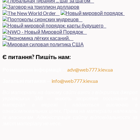
Є питання? Пишіть нам:
Розміщення інформації
—
adv@web777.kiev.ua
Загальні питання
—
info@web777.kiev.ua
Всі матеріали на даному сайті взяті з відкритих джерел
українських ЗМІ — мають зворотне посилання на
матеріал в мережі і надаються виключно в
ознайомлювальних цілях. Права на матеріали належать
їх власникам. Адміністрація сайту відповідальності за
зміст матеріалу не несе.