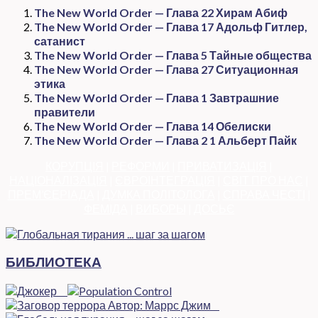
The New World Order — Глава 22 Хирам Абиф
The New World Order — Глава 17 Адольф Гитлер,
сатанист
The New World Order — Глава 5 Тайные общества
The New World Order — Глава 27 Ситуационная
этика
The New World Order — Глава 1 Завтрашние
правители
The New World Order — Глава 14 Обелиски
The New World Order — Глава 2 1 Альберт Пайк
КОРУПЦІЯ
|
РЕФОРМИ
|
ПРИВАТИЗАЦІЯ
|
НАЦІОНАЛІЗАЦІЯ
|
ЄВРОІНТЕГРАЦІЯ
|
СВІТ ПРО НАС
|
ПРЕМ’ЄЕРІАДА
|
ДУМКА ПОЛІТОЛОГА
|
СПРАВА ЧЕСТІ
|
ФЕМІДА
|
ВИБОРЫ
|
ДОСЬЄ
БИБЛИОТЕКА