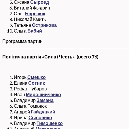
Оксана
Сыроед
Виталий Фыдрин
Олег
Березюк
Николай Кмить
Татьяна
Острикова
Ольга
Бабий
Программа партии
Політична партія «Сила і Честь»
(всего 76)
Игорь
Смешко
Елена
Сотник
Рефат Чубаров
Иван
Мирошниченко
Владимир
Замана
Ольга Романюк
Андрей
Гайдуцкий
Ирина
Сысоенко
Владимир
Тимошенко
Анатолий
Макаренко