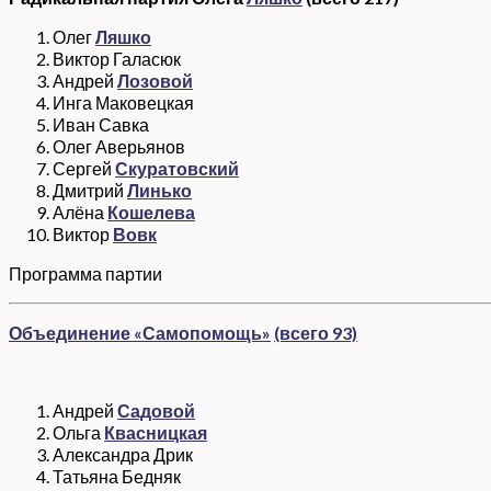
Олег
Ляшко
Виктор Галасюк
Андрей
Лозовой
Инга Маковецкая
Иван Савка
Олег Аверьянов
Сергей
Скуратовский
Дмитрий
Линько
Алёна
Кошелева
Виктор
Вовк
Программа партии
Объединение «Самопомощь»
(всего 93)
Андрей
Садовой
Ольга
Квасницкая
Александра Дрик
Татьяна Бедняк