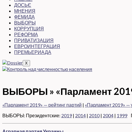
ДОСЬЄ
МНЕНИЯ
ФЕМИДА
ВЫБОРЫ
КОРРУПЦИЯ
РЕФОРМА
ПРИВАТИЗАЦИЯ
ЕВРОИНТЕГРАЦИЯ
ПРЕМЬЕРИАДА
X
ВЫБОРЫ »
«Парламент 201
«Парламент 2019» — рейтинг партий
|
«Парламент 2019» — 
ВЫБОРЫ: Президентские:
2019
|
2014
|
2010
|
2004
|
1999
П
Аграрная партия Украины