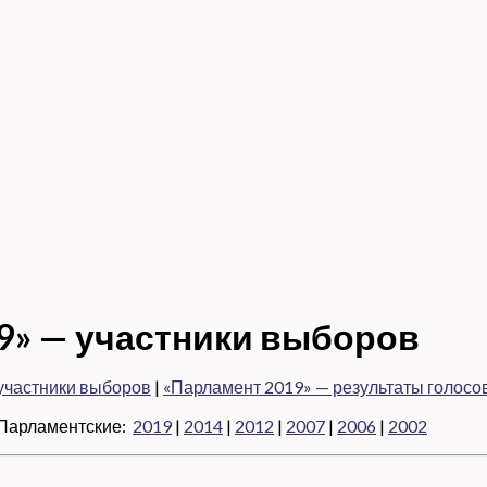
9» — участники выборов
участники выборов
|
«Парламент 2019» — результаты голосо
арламентские:
2019
|
2014
|
2012
|
2007
|
2006
|
2002