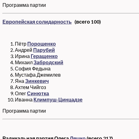
Программа партии
Европейская солидарность
(всего 100)
Пётр
Порошенко
Андрей
Парубий
Ирина
Геращенко
Михаил
Забродский
София Федына
Мустафа Джемилев
Яна
Зинкевич
Ахтем Чийгоз
Олег
Синютка
Иванна
Климпуш-Цинцадзе
Программа партии
Радикальная партия Олега
Ляшко
(всего 217)