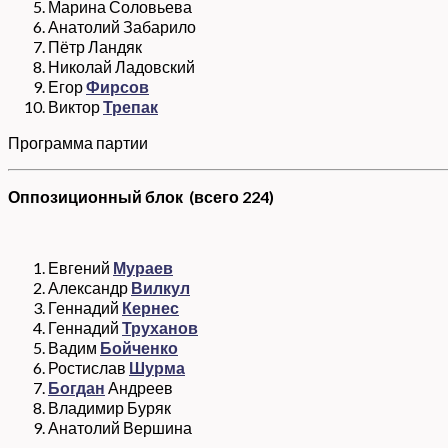
Марина Соловьева
Анатолий Забарило
Пётр Ландяк
Николай Ладовский
Егор
Фирсов
Виктор
Трепак
Программа партии
Оппозиционный блок (всего 224)
Евгений
Мураев
Александр
Вилкул
Геннадий
Кернес
Геннадий
Труханов
Вадим
Бойченко
Ростислав
Шурма
Богдан
Андреев
Владимир Буряк
Анатолий Вершина