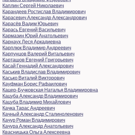
Каплин Сергей Николаевич
Карандеев Ростислав Владимирович
Карасевич Александр Александрович
Карасёв Вадим Юрьевич
Карась Евгений Васильевич
Кармазин Юрий Анатольевич
Карнаух Леся Аркадиевна
Карплюк Владимир Андреевич
Карпунцов Валерий Витальевич
Карташов Евгений Григорьевич
Касай Геннадий Александрович
Каськив Владислав Владимирович
Касько Виталий Викторович
Кауфман Борис Рафаилович
Кацер-Бучковская Наталья Владимировна
Кацуба Александр Владимирович
Кацуба Владимир Михайлович
Качка Тарас Андреевич
Качный Александр Сталиноленович
Качур Роман Владимирович
Качура Александр Анатольевич
Квасницька Ольга Алексеевна