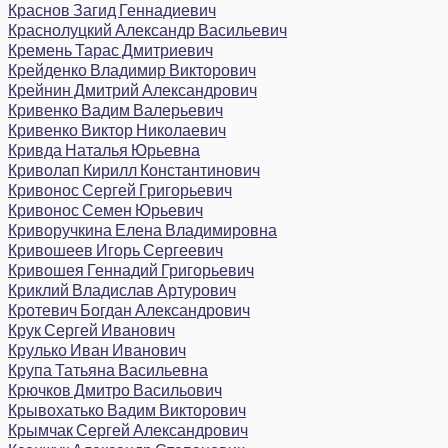
Краснов Загид Геннадиевич
Краснолуцкий Александр Васильевич
Кремень Тарас Дмитриевич
Крейденко Владимир Викторович
Крейнин Дмитрий Александрович
Кривенко Вадим Валерьевич
Кривенко Виктор Николаевич
Кривда Наталья Юрьевна
Криволап Кирилл Константинович
Кривонос Сергей Григорьевич
Кривонос Семен Юрьевич
Криворучкина Елена Владимировна
Кривошеев Игорь Сергеевич
Кривошея Геннадий Григорьевич
Криклий Владислав Артурович
Кротевич Богдан Александрович
Крук Сергей Иванович
Крулько Иван Иванович
Крупа Татьяна Васильевна
Крючков Дмитро Васильович
Крывохатько Вадим Викторович
Крымчак Сергей Александрович