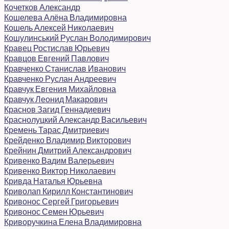
Кочетков Александр
Кошелева Алёна Владимировна
Кошель Алексей Николаевич
Кошулинський Руслан Володимирович
Кравец Ростислав Юрьевич
Кравцов Евгений Павлович
Кравченко Станислав Иванович
Кравченко Руслан Андреевич
Кравчук Евгения Михайловна
Кравчук Леонид Макарович
Краснов Загид Геннадиевич
Краснолуцкий Александр Васильевич
Кремень Тарас Дмитриевич
Крейденко Владимир Викторович
Крейнин Дмитрий Александрович
Кривенко Вадим Валерьевич
Кривенко Виктор Николаевич
Кривда Наталья Юрьевна
Криволап Кирилл Константинович
Кривонос Сергей Григорьевич
Кривонос Семен Юрьевич
Криворучкина Елена Владимировна