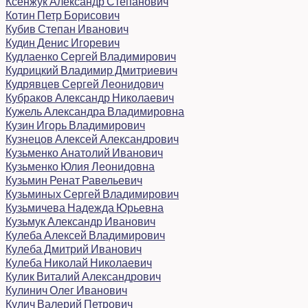
Ксенжук Александр Степанович
Котин Петр Борисович
Кубив Степан Иванович
Кудин Денис Игоревич
Кудлаенко Сергей Владимирович
Кудрицкий Владимир Дмитриевич
Кудрявцев Сергей Леонидович
Кубраков Александр Николаевич
Кужель Александра Владимировна
Кузин Игорь Владимирович
Кузнецов Алексей Александрович
Кузьменко Анатолий Иванович
Кузьменко Юлия Леонидовна
Кузьмин Ренат Равельевич
Кузьминых Сергей Владимирович
Кузьмичева Надежда Юрьевна
Кузьмук Александр Иванович
Кулеба Алексей Владимирович
Кулеба Дмитрий Иванович
Кулеба Николай Николаевич
Кулик Виталий Александрович
Кулинич Олег Иванович
Кулич Валерий Петрович