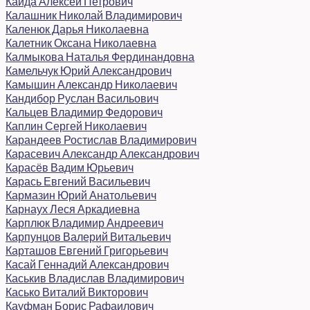
Кайда Алексей Петрович
Калашник Николай Владимирович
Каленюк Дарья Николаевна
Калетник Оксана Николаевна
Калмыкова Наталья Фердинандовна
Камельчук Юрий Александрович
Камышин Александр Николаевич
Кандибор Руслан Васильович
Кальцев Владимир Федорович
Каплин Сергей Николаевич
Карандеев Ростислав Владимирович
Карасевич Александр Александрович
Карасёв Вадим Юрьевич
Карась Евгений Васильевич
Кармазин Юрий Анатольевич
Карнаух Леся Аркадиевна
Карплюк Владимир Андреевич
Карпунцов Валерий Витальевич
Карташов Евгений Григорьевич
Касай Геннадий Александрович
Каськив Владислав Владимирович
Касько Виталий Викторович
Кауфман Борис Рафаилович