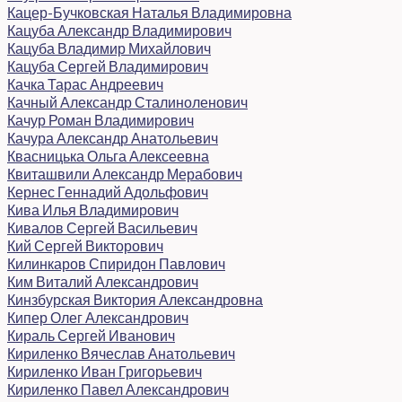
Кацер-Бучковская Наталья Владимировна
Кацуба Александр Владимирович
Кацуба Владимир Михайлович
Кацуба Сергей Владимирович
Качка Тарас Андреевич
Качный Александр Сталиноленович
Качур Роман Владимирович
Качура Александр Анатольевич
Квасницька Ольга Алексеевна
Квиташвили Александр Мерабович
Кернес Геннадий Адольфович
Кива Илья Владимирович
Кивалов Сергей Васильевич
Кий Сергей Викторович
Килинкаров Спиридон Павлович
Ким Виталий Александрович
Кинзбурская Виктория Александровна
Кипер Олег Александрович
Кираль Сергей Иванович
Кириленко Вячеслав Анатольевич
Кириленко Иван Григорьевич
Кириленко Павел Александрович