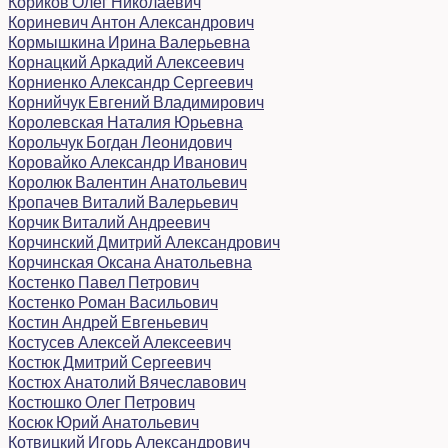
Кориков Олег Николаевич
Кориневич Антон Александрович
Кормышкина Ирина Валерьевна
Корнацкий Аркадий Алексеевич
Корниенко Александр Сергеевич
Корнийчук Евгений Владимирович
Королевская Наталия Юрьевна
Корольчук Богдан Леонидович
Коровайко Александр Иванович
Королюк Валентин Анатольевич
Кропачев Виталий Валерьевич
Корчик Виталий Андреевич
Корчинский Дмитрий Александрович
Корчинская Оксана Анатольевна
Костенко Павел Петрович
Костенко Роман Васильович
Костин Андрей Евгеньевич
Костусев Алексей Алексеевич
Костюк Дмитрий Сергеевич
Костюх Анатолий Вячеславович
Костюшко Олег Петрович
Косюк Юрий Анатольевич
Котвицкий Игорь Александрович