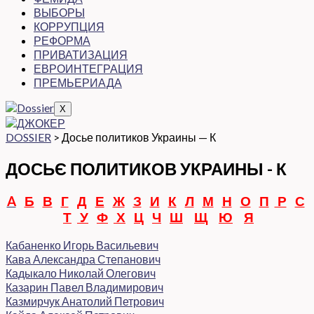
ВЫБОРЫ
КОРРУПЦИЯ
РЕФОРМА
ПРИВАТИЗАЦИЯ
ЕВРОИНТЕГРАЦИЯ
ПРЕМЬЕРИАДА
X
DOSSIER
>
Досье политиков Украины — К
ДОСЬЄ ПОЛИТИКОВ УКРАИНЫ - К
A
Б
В
Г
Д
Е
Ж
З
И
К
Л
М
Н
О
П
Р
С
Т
У
Ф
Х
Ц
Ч
Ш
Щ
Ю
Я
Кабаненко Игорь Васильевич
Кава Александра Степанович
Кадыкало Николай Олегович
Казарин Павел Владимирович
Казмирчук Анатолий Петрович