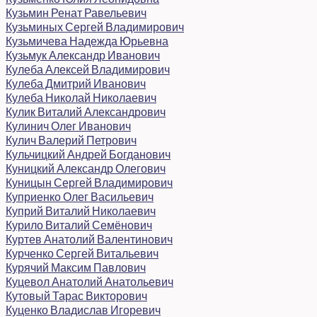
Кузьмин Ренат Равельевич
Кузьминых Сергей Владимирович
Кузьмичева Надежда Юрьевна
Кузьмук Александр Иванович
Кулеба Алексей Владимирович
Кулеба Дмитрий Иванович
Кулеба Николай Николаевич
Кулик Виталий Александрович
Кулинич Олег Иванович
Кулич Валерий Петрович
Кульчицкий Андрей Богданович
Куницкий Александр Олегович
Куницын Сергей Владимирович
Куприенко Олег Васильевич
Куприй Виталий Николаевич
Курило Виталий Семёнович
Куртев Анатолий Валентинович
Курченко Сергей Витальевич
Курячий Максим Павлович
Куцевол Анатолий Анатольевич
Кутовый Тарас Викторович
Куценко Владислав Игоревич