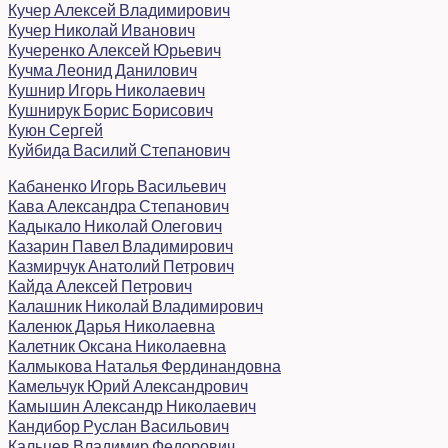
Кучер Алексей Владимирович
Кучер Николай Иванович
Кучеренко Алексей Юрьевич
Кучма Леонид Данилович
Кушнир Игорь Николаевич
Кушнирук Борис Борисович
Куюн Сергей
Куйбида Василий Степанович
Кабаненко Игорь Васильевич
Кава Александра Степанович
Кадыкало Николай Олегович
Казарин Павел Владимирович
Казмирчук Анатолий Петрович
Кайда Алексей Петрович
Калашник Николай Владимирович
Каленюк Дарья Николаевна
Калетник Оксана Николаевна
Калмыкова Наталья Фердинандовна
Камельчук Юрий Александрович
Камышин Александр Николаевич
Кандибор Руслан Васильович
Кальцев Владимир Федорович