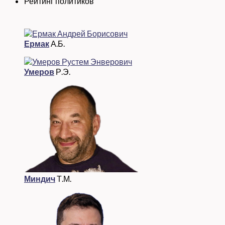
Рейтинг политиков
Ермак
А.Б.
Умеров
Р.Э.
Миндич
Т.М.