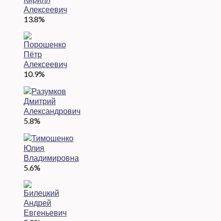
13.8%
10.9%
5.8%
5.6%