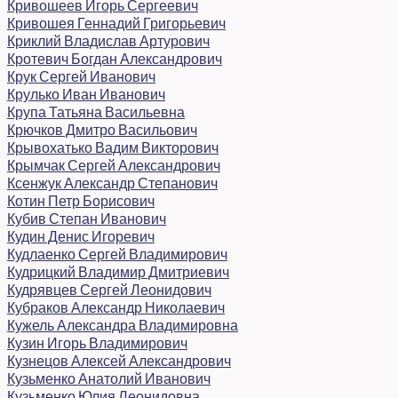
Кривошеев Игорь Сергеевич
Кривошея Геннадий Григорьевич
Криклий Владислав Артурович
Кротевич Богдан Александрович
Крук Сергей Иванович
Крулько Иван Иванович
Крупа Татьяна Васильевна
Крючков Дмитро Васильович
Крывохатько Вадим Викторович
Крымчак Сергей Александрович
Ксенжук Александр Степанович
Котин Петр Борисович
Кубив Степан Иванович
Кудин Денис Игоревич
Кудлаенко Сергей Владимирович
Кудрицкий Владимир Дмитриевич
Кудрявцев Сергей Леонидович
Кубраков Александр Николаевич
Кужель Александра Владимировна
Кузин Игорь Владимирович
Кузнецов Алексей Александрович
Кузьменко Анатолий Иванович
Кузьменко Юлия Леонидовна