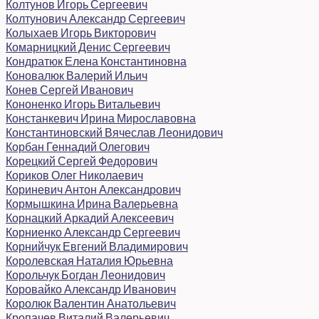
Колтунов Игорь Сергеевич
Колтунович Александр Сергеевич
Колыхаев Игорь Викторович
Комарницкий Денис Сергеевич
Кондратюк Елена Константиновна
Коновалюк Валерий Ильич
Конев Сергей Иванович
Кононенко Игорь Витальевич
Констанкевич Ирина Мирославовна
Константиновский Вячеслав Леонидович
Корбан Геннадий Олегович
Корецкий Сергей Федорович
Кориков Олег Николаевич
Кориневич Антон Александрович
Кормышкина Ирина Валерьевна
Корнацкий Аркадий Алексеевич
Корниенко Александр Сергеевич
Корнийчук Евгений Владимирович
Королевская Наталия Юрьевна
Корольчук Богдан Леонидович
Коровайко Александр Иванович
Королюк Валентин Анатольевич
Кропачев Виталий Валерьевич