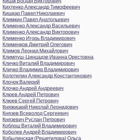
Кицак Богдан Викторович
Кихтенко Александр Тимофеевич
Кишкар Павел Николаевич
Климкин Павел Анатольевич
Клименко Александр Васильевич
Клименко Александр Викторович
Клименко Игорь Владимирович
Клименков Дмитрий Олегович
Климов Леонид Михайлович
Климпуш-Цинцадзе Иванна Орестовна
Кличко Виталий Владимирович
Кличко Владимир Владимирович
Колотилин Александр Константинович
Клочок Валерий
Клочко Андрей Андреевич
Клюев Андрей Петрович
Клюев Сергей Петрович
Княжицкий Николай Леонидович
Князев Всеволод Сергеевич
Князевич Руслан Петрович
Коблош Виталий Владимирович
Коболев Андрей Владимирович
Кобылинская (Решетилова) Ольга