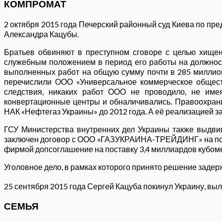
КОМПРОМАТ
2 октября 2015 года Печерский районный суд Киева по пр
Александра Кацубы.
Братьев обвиняют в преступном сговоре с целью хищен
служебным положением в период его работы на должност
выполненных работ на общую сумму почти в 285 миллио
перечислили ООО «Универсальное коммерческое обществ
следствия, никаких работ ООО не проводило, не имея
конвертационные центры и обналичивались. Правоохран
НАК «Нефтегаз Украины» до 2012 года. А её реализацией з
ГСУ Министерства внутренних дел Украины также выдвиг
заключен договор с ООО «ГАЗУКРАИНА-ТРЕЙДИНГ» на постав
фирмой допсоглашение на поставку 3,4 миллиардов кубоме
Уголовное дело, в рамках которого принято решение задер
25 сентября 2015 года Сергей Кацуба покинул Украину, вы
СЕМЬЯ