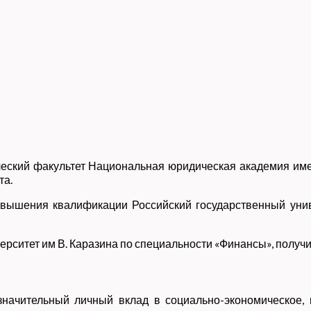
ический факультет Национальная юридическая академия им
та.
овышения квалификации Российский государственный унив
ерситет им В. Каразина по специальности «Финансы», полу
значительный личный вклад в социально-экономическое, 