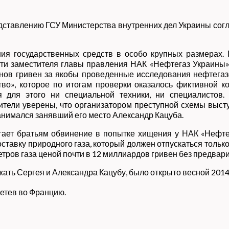
едставлению ГСУ Министерства внутренних дел Украины сог
ия государственных средств в особо крупных размерах.
и заместителя главы правления НАК «Нефтегаз Украины» с
нов гривен за якобы проведенные исследования нефтега
о», которое по итогам проверки оказалось фиктивной 
 для этого ни специальной техники, ни специалистов
ители уверены, что организатором преступной схемы выс
анимался занявший его место Александр Кацуба.
ает братьям обвинение в попытке хищения у НАК «Нефте
ку природного газа, который должен отпускаться только 
тров газа ценой почти в 12 миллиардов гривен без предвар
жать Сергея и Александра Кацубу, было открыто весной 2014
летев во Францию
.