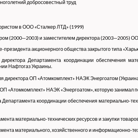
многолетний добросовестный труд
юристом в ООО «Сталкер ЛТД» (1999)
ром (2000—2003) и заместителем директора (2003—2005) ОО
це-президента акционерного общества закрытого типа «Харь
 директора Департамента координации обеспечения мате
нии Нафтогаз Украины.
еля директора ОП «Атомкомплект» НАЭК Энергоатом (Украина
ОП «Атомкомплект» НАЭК «Энергоатом», которую занимал по 
ра Департамента координации обеспечения материально-тех
мента материально-технических ресурсов и закупки товаров,
амента материального, хозяйственного и информационно-те