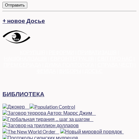
Отправить
+ новое Досье
КОРУПЦІЯ
|
РЕФОРМИ
|
ПРИВАТИЗАЦІЯ
|
НАЦІОНАЛІЗАЦІЯ
|
ЄВРОІНТЕГРАЦІЯ
|
СВІТ ПРО НАС
|
ПРЕМ’ЄЕРІАДА
|
ДУМКА ПОЛІТОЛОГА
|
СПРАВА ЧЕСТІ
|
ФЕМІДА
|
ВИБОРЫ
|
ДОСЬЄ
БИБЛИОТЕКА