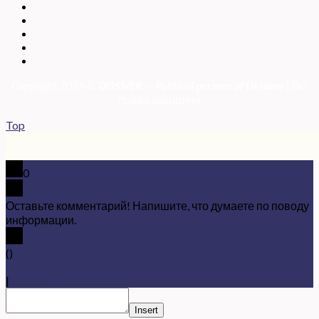
Copyright 2026 ©
DOSSIER — Political persons of Ukrain
e
| Всі
права захищені
Top
0
Оставьте комментарий! Напишите, что думаете по поводу
информации.
x
(
)
x
|
Ответить
Insert