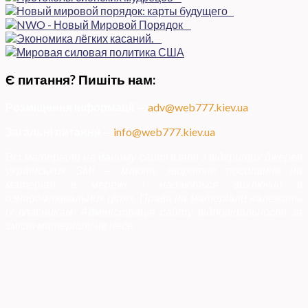
Є питання? Пишіть нам:
Розміщення інформації
—
adv@web777.kiev.ua
Загальні питання
—
info@web777.kiev.ua
Всі матеріали на даному сайті взяті з відкритих джерел
українських ЗМІ — мають зворотне посилання на
матеріал в мережі і надаються виключно в
ознайомлювальних цілях. Права на матеріали належать
їх власникам. Адміністрація сайту відповідальності за
зміст матеріалу не несе.