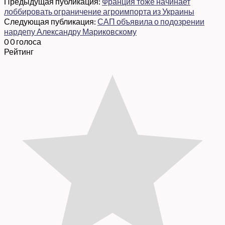
Предыдущая публикация:
Франция тоже начинает
лоббировать ограничение агроимпорта из Украины
Следующая публикация:
САП объявила о подозрении
нардепу Александру Мариковскому
0
0
голоса
Рейтинг