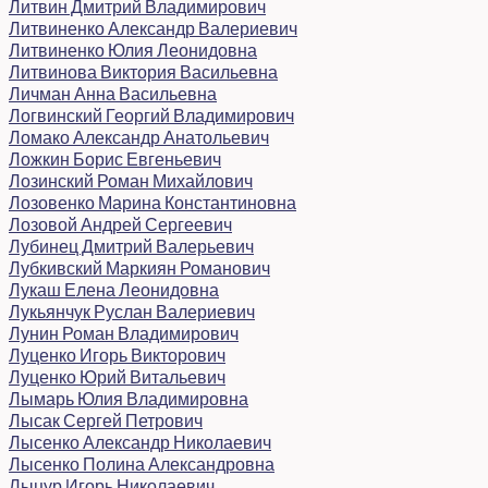
Литвин Дмитрий Владимирович
Литвиненко Александр Валериевич
Литвиненко Юлия Леонидовна
Литвинова Виктория Васильевна
Личман Анна Васильевна
Логвинский Георгий Владимирович
Ломако Александр Анатольевич
Ложкин Борис Евгеньевич
Лозинский Роман Михайлович
Лозовенко Марина Константиновна
Лозовой Андрей Сергеевич
Лубинец Дмитрий Валерьевич
Лубкивский Маркиян Романович
Лукаш Елена Леонидовна
Лукьянчук Руслан Валериевич
Лунин Роман Владимирович
Луценко Игорь Викторович
Луценко Юрий Витальевич
Лымарь Юлия Владимировна
Лысак Сергей Петрович
Лысенко Александр Николаевич
Лысенко Полина Александровна
Лыцур Игорь Николаевич