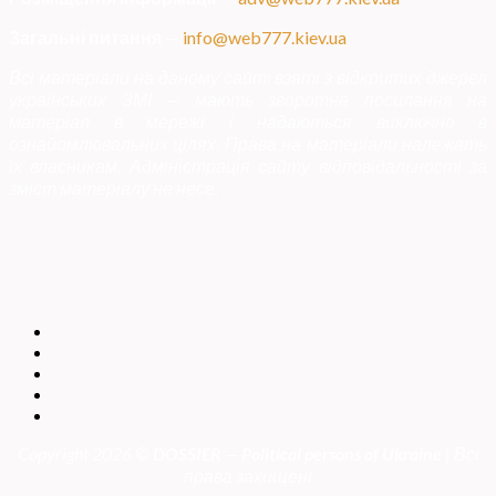
Загальні питання
—
info@web777.kiev.ua
Всі матеріали на даному сайті взяті з відкритих джерел
українських ЗМІ — мають зворотне посилання на
матеріал в мережі і надаються виключно в
ознайомлювальних цілях. Права на матеріали належать
їх власникам. Адміністрація сайту відповідальності за
зміст матеріалу не несе.
Copyright 2026 ©
DOSSIER — Political persons of Ukrain
e
| Всі
права захищені