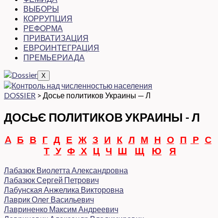
ВЫБОРЫ
КОРРУПЦИЯ
РЕФОРМА
ПРИВАТИЗАЦИЯ
ЕВРОИНТЕГРАЦИЯ
ПРЕМЬЕРИАДА
X
DOSSIER
>
Досье политиков Украины — Л
ДОСЬЄ ПОЛИТИКОВ УКРАИНЫ - Л
A
Б
В
Г
Д
Е
Ж
З
И
К
Л
М
Н
О
П
Р
С
Т
У
Ф
Х
Ц
Ч
Ш
Щ
Ю
Я
Лабазюк Виолетта Александровна
Лабазюк Сергей Петрович
Лабунская Анжелика Викторовна
Лаврик Олег Васильевич
Лавриненко Максим Андреевич