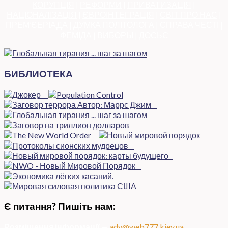
КОРУПЦІЯ
|
РЕФОРМИ
|
ПРИВАТИЗАЦІЯ
|
НАЦІОНАЛІЗАЦІЯ
|
ЄВРОІНТЕГРАЦІЯ
|
СВІТ ПРО НАС
|
ПРЕМ’ЄЕРІАДА
|
ДУМКА ПОЛІТОЛОГА
|
СПРАВА ЧЕСТІ
|
ФЕМІДА
|
ВИБОРЫ
|
ДОСЬЄ
БИБЛИОТЕКА
Є питання? Пишіть нам:
Розміщення інформації
—
adv@web777.kiev.ua