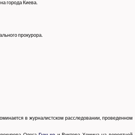
на города Киева.
ального прокурора.
поминается в журналистском расследовании, проведенном
прокурора Олега
Гунько
и Виктора Хомича на вероятной