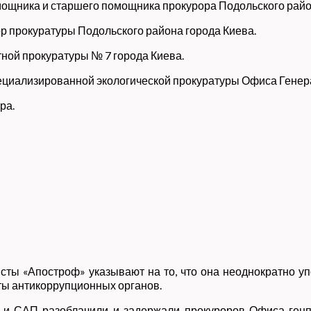
мощника и старшего помощника прокурора Подольского райо
ор прокуратуры Подольского района города Киева.
тной прокуратуры № 7 города Киева.
пециализированной экологической прокуратуры Офиса Генер
ра.
ты «Апостроф» указывают на то, что она неоднократно у
ты антикоррупционных органов.
У и САП разоблачили и задержали прокуроров Офиса ген