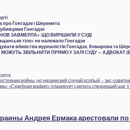
ерті
а про Гонгадзе і Шеремета
 з убивцями Гонгадзе
НОВ ЗАВМЕРЛА»: ЩО ВИРІШИЛИ У СУДІ
ращанське тіло» не належало Гонгадзе
дувати вбивства журналістів Гонгадзе, Комарова та Ше
 МОЖУТЬ ЗВІЛЬНИТИ ПРЯМО У ЗАЛІ СУДУ — АДВОКАТ (
емчук
остоянии войны, но украинский случай особый, – экс-советн
мы: «Судебная мафия» планирует сделать следующий шаг 1
раины Андрея Ермака арестовали по