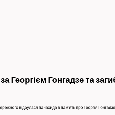
 за Георгієм Гонгадзе та за
режного відбулася панахида в пам’ять про Георгія Гонгадзе т