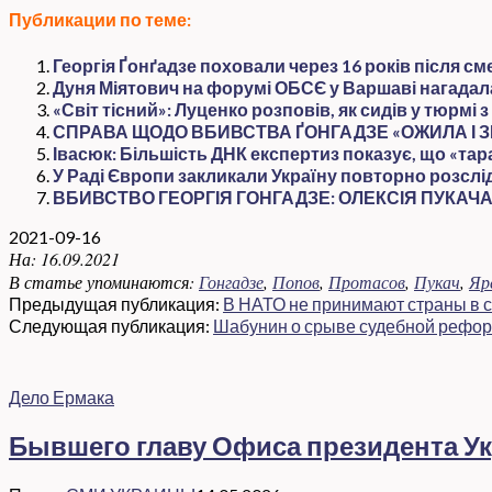
Публикации по теме:
Георгія Ґонґадзе поховали через 16 років після см
Дуня Міятович на форумі ОБСЄ у Варшаві нагадал
«Світ тісний»: Луценко розповів, як сидів у тюрмі
СПРАВА ЩОДО ВБИВСТВА ҐОНГАДЗЕ «ОЖИЛА І З
Івасюк: Більшість ДНК експертиз показує, що «та
У Раді Європи закликали Україну повторно розслі
ВБИВСТВО ГЕОРГІЯ ГОНГАДЗЕ: ОЛЕКСІЯ ПУКАЧА
2021-09-16
На:
16.09.2021
В статье упоминаются:
Гонгадзе
,
Попов
,
Протасов
,
Пукач
,
Яр
Предыдущая публикация:
В НАТО не принимают страны в с
Следующая публикация:
Шабунин о срыве судебной рефор
Дело Ермака
Бывшего главу Офиса президента Ук