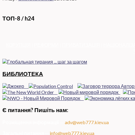
ТОП-8 / h24
КОРУПЦІЯ
|
РЕФОРМИ
|
ПРИВАТИЗАЦІЯ
|
НАЦІОНАЛІЗ
БИБЛИОТЕКА
Є питання? Пишіть нам:
Розміщення інформації
—
adv@web777.kiev.ua
Загальні питання
—
info@web777.kiev.ua