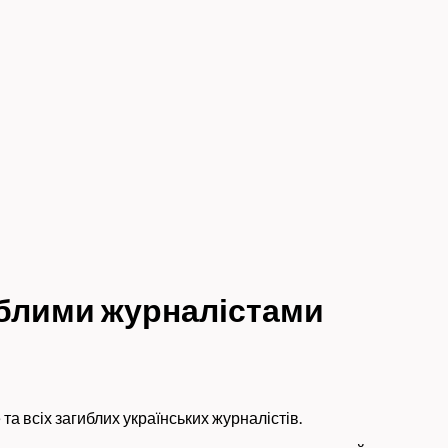
гиблими журналістами
а всіх загиблих українських журналістів.