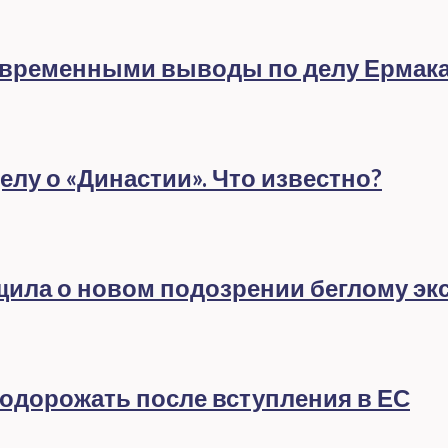
евременными выводы по делу Ермак
лу о «Династии». Что известно?
бщила о новом подозрении беглому эк
подорожать после вступления в ЕС