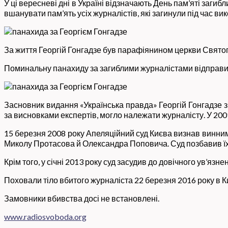
У ці вересневі дні в Україні відзначають День пам’яті загиб
вшанувати пам’ять усіх журналістів, які загинули під час ви
За життя Георгій Гонгадзе був парафіянином церкви Святого
Поминальну панахиду за загиблими журналістами відправи
Засновник видання «Українська правда» Георгій Гонгадзе зни
за висновками експертів, могло належати журналісту. У 2009
15 березня 2008 року Апеляційний суд Києва визнав винни
Миколу Протасова й Олександра Поповича. Суд позбавив їх во
Крім того, у січні 2013 року суд засудив до довічного ув’
Поховали тіло вбитого журналіста 22 березня 2016 року в Ки
Замовники вбивства досі не встановлені.
www.radiosvoboda.org