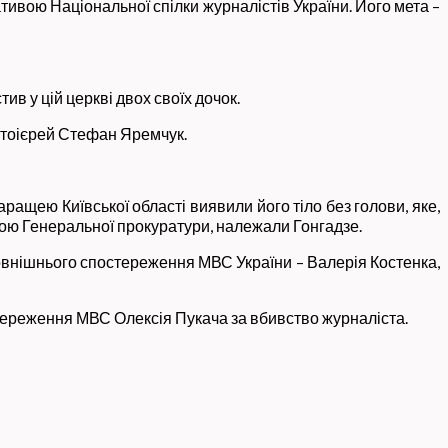
іативою Національної спілки журналістів України. Його мета –
в у цій церкві двох своїх дочок.
тоієрей Стефан Яремчук.
аращею Київської області виявили його тіло без голови, яке,
явою Генеральної прокуратури, належали Гонгадзе.
овнішнього спостереження МВС України – Валерія Костенка,
стереження МВС Олексія Пукача за вбивство журналіста.