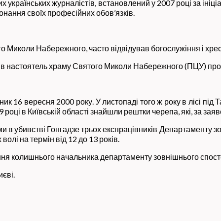
лих українських журналістів, встановлений у 2007 році за ініц
конання своїх професійних обов’язків.
 Миколи Набережного, часто відвідував богослужіння і хрести
в настоятель храму Святого Миколи Набережного (ПЦУ) про
к 16 вересня 2000 року. У листопаді того ж року в лісі під Т
 році в Київській області знайшли рештки черепа, які, за за
ми в убивстві Гонгадзе трьох експрацівників Департаменту з
лі на термін від 12 до 13 років.
язнення колишнього начальника департаменту зовнішнього спо
єві.