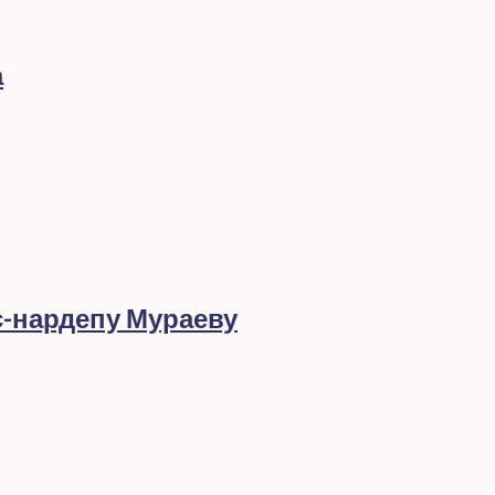
а
с-нардепу Мураеву