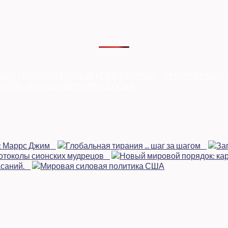
АЦІЯ
|
ЄВРОІНТЕГРАЦІЯ
|
СВІТ ПРО НАС
|
ПРЕМ’ЄЕРІАДА
ЧЕСТІ
|
ФЕМІДА
|
ВИБОРЫ
|
ДОСЬЄ