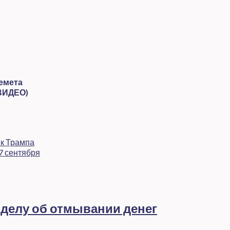
ремета
ВИДЕО)
ик Трампа
7 сентября
 делу об отмывании денег