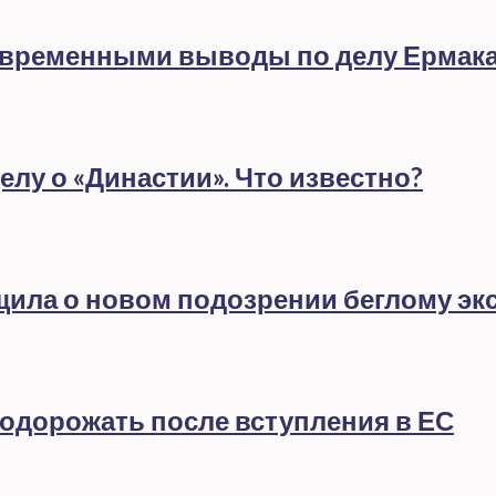
евременными выводы по делу Ермак
лу о «Династии». Что известно?
бщила о новом подозрении беглому эк
подорожать после вступления в ЕС