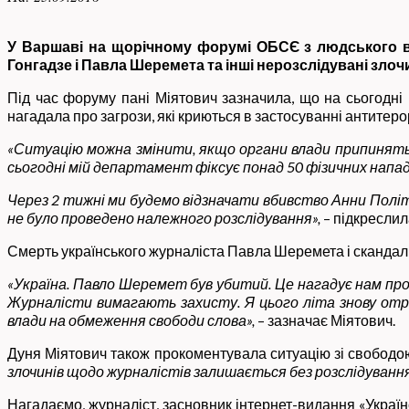
У Варшаві на щорічному форумі ОБСЄ з людського ви
Гонгадзе і Павла Шеремета та інші нерозслідувані злоч
Під час форуму пані Міятович зазначила, що на сьогодні 
нагадала про загрози, які криються в застосуванні антитер
«
Ситуацію можна змінити, якщо органи влади припинять р
сьогодні мій департамент фіксує понад 50 фізичних нападів 
Через 2 тижні ми будемо відзначати вбивство Анни Політк
не було проведено належного розслідування
»
,
– підкреслил
Смерть українського журналіста Павла Шеремета і скандал
«
Україна. Павло Шеремет був убитий. Це нагадує нам про
Журналісти вимагають захисту. Я цього літа знову отри
влади на обмеження свободи слова
»
,
– зазначає Міятович.
Дуня Міятович також прокоментувала ситуацію зі свободою 
злочинів щодо журналістів залишається без розслідування 
Нагадаємо, журналіст, засновник інтернет-видання «Українсь