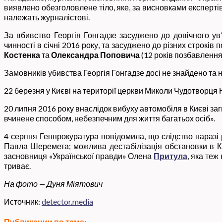
виявлено обезголовлене тіло, яке, за висновками експертів
належать журналістові.
За вбивство Георгія Гонгадзе засуджено до довічного 
чинності в січні 2016 року, та засуджено до різних строків
Костенка
та
Олександра Поповича
(12 років позбавлення 
Замовників убивства Георгія Гонгадзе досі не знайдено та н
22 березня у Києві на території церкви Миколи Чудотворця 
20 липня 2016 року внаслідок вибуху автомобіля в Києві з
вчинене способом, небезпечним для життя багатьох осіб».
4 серпня Генпрокуратура повідомила, що слідство наразі р
Павла Шеремета; можлива дестабілізація обстановки в Киє
засновниця «Української правди» Олена
Притула
, яка теж
триває.
На фото — Дуня Міятович
Источник:
detector.media
Публикации по теме: