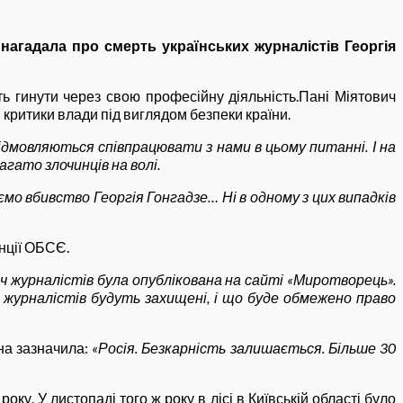
агадала про смерть українських журналістів Георгія
ь гинути через свою професійну діяльність.Пані Міятович
 критики влади під виглядом безпеки країни.
дмовляються співпрацювати з нами в цьому питанні. І на
агато злочинців на волі.
мо вбивство Георгія Гонгадзе… Ні в одному з цих випадків
нції ОБСЄ.
ч журналістів була опублікована на сайті «Миротворець».
 журналістів будуть захищені, і що буде обмежено право
она зазначила:
«
Росія. Безкарність залишається. Більше 30
ку. У листопаді того ж року в лісі в Київській області було