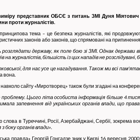
міру представник ОБСЄ з питань ЗМІ Дуня Міятович н
ини проти журналістів.
принципова тема – це безпека журналістів, які продовжуют
ористичних законів або законів, що спрямовані на припинення
озглядати державу, як поле бою зі ЗМІ. Однак держави ві
на журналістів, більшість із цих нападів не розслідувані, б
овської, для нас усе це нагадування. Також ми всі пам’ятає
а вона.
 навколо сайту «Миротворец» також були згадані на конфере
 проблему. Цього літа особиста інформація більше 4 тися
мала запевнення від українських органів влади, що права
слова в Туреччині, Росії, Азербайджані, Сербії, зокрема в
з боку органів влади
»
.
ка правда» Георгій Гонгадзе зник у Києві 16 вересня 2000 ро