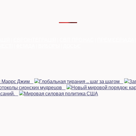
АЦІЯ
|
ЄВРОІНТЕГРАЦІЯ
|
СВІТ ПРО НАС
|
ПРЕМ’ЄЕРІАДА
ЧЕСТІ
|
ФЕМІДА
|
ВИБОРЫ
|
ДОСЬЄ