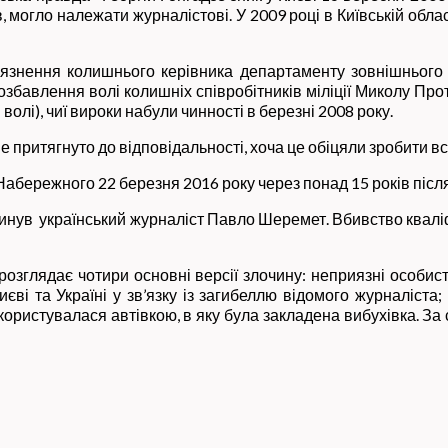
, могло належати журналістові. У 2009 році в Київській облас
ув’язнення колишнього керівника департаменту зовнішньо
 позбавлення волі колишніх співробітників міліції Миколу Пр
волі), чиї вироки набули чинності в березні 2008 року.
е притягнуто до відповідальності, хоча це обіцяли зробити вс
Набережного 22 березня 2016 року через понад 15 років після
агинув український журналіст Павло Шеремет. Вбивство квал
озглядає чотири основні версії злочину: неприязні особист
ві та Україні у зв’язку із загибеллю відомого журналіста;
 користувалася автівкою, в яку була закладена вибухівка. За