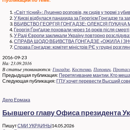
«Світ тісний»: Луценко розповів, як сидів у тюрмі з уб
У Києві відбулася панахида за Георгієм Гонгадзе та 
ВБИВСТВО ГЕОРГІЯ ГОНГАДЗЕ: ОЛЕКСІЯ ПУКАЧА 
Георгія Ґонґадзе поховали через 16 років після смерті
У Раді Європи закликали Україну повторно розслідув
СПРАВА ЩОДО ВБИВСТВА ҐОНГАДЗЕ «ОЖИЛА І ЗН
Справа Гонгадзе: комітет міністрів РЄ у грудні розг
2016-09-23
На:
23.09.2016
В статье упоминаются:
Гонгадзе
,
Костенко
,
Попович
,
Протас
Предыдущая публикация:
Перетягивание мантии. Кто меш
Следующая публикация:
ГПУ хочет перевести Высший сове
Дело Ермака
Бывшего главу Офиса президента Ук
Пишут
СМИ УКРАИНЫ
14.05.2026