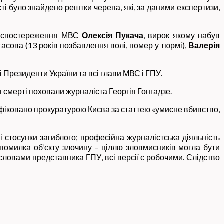
ті було знайдено рештки черепа, які, за даними експертизи,
го спостереження МВС
Олексія Пукача
, вирок якому набув
отасова (13 років позбавлення волі, помер у тюрмі),
Валерія
і Президенти України та всі глави МВС і ГПУ.
 смерті поховали журналіста Георгія Гонгадзе.
іфіковано прокуратурою Києва за статтею «умисне вбивство,
і стосунки загиблого; професійна журналістська діяльність
 помилка об’єкту злочину – ціллю зловмисників могла бути
 словами представника ГПУ, всі версії є робочими. Слідство