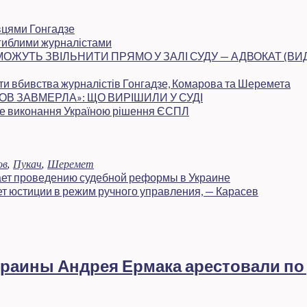
ивцями Гонгадзе
загиблими журналістами
МОЖУТЬ ЗВІЛЬНИТИ ПРЯМО У ЗАЛІ СУДУ — АДВОКАТ (ВИ
ати вбивства журналістів Гонгадзе, Комарова та Шеремета
ОВ ЗАВМЕРЛА»: ЩО ВИРІШИЛИ У СУДІ
ляне виконання Україною рішення ЄСПЛ
ов
,
Пукач
,
Шеремет
ает проведению судебной реформы в Украине
т юстиции в режим ручного управления, — Карасев
раины Андрея Ермака арестовали по