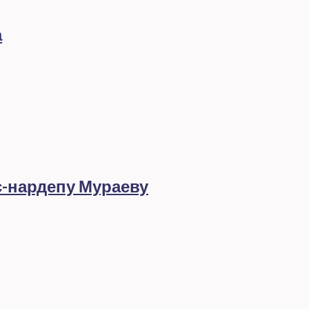
а
с-нардепу Мураеву