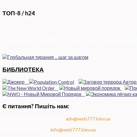
ТОП-8 / h24
КОРУПЦІЯ
|
РЕФОРМИ
|
ПРИВАТИЗАЦІЯ
|
НАЦІОНАЛІЗ
БИБЛИОТЕКА
Є питання? Пишіть нам:
Розміщення інформації
—
adv@web777.kiev.ua
Загальні питання
—
info@web777.kiev.ua