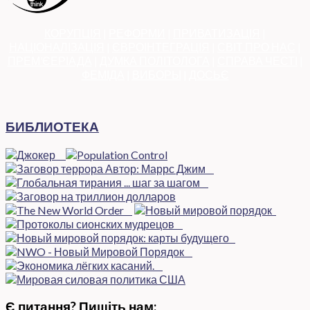
КОРУПЦІЯ
|
РЕФОРМИ
|
ПРИВАТИЗАЦІЯ
|
НАЦІОНАЛІЗАЦІЯ
|
ЄВРОІНТЕГРАЦІЯ
|
СВІТ ПРО НАС
|
ПРЕМ’ЄЕРІАДА
|
ДУМКА ПОЛІТОЛОГА
|
СПРАВА ЧЕСТІ
|
ФЕМІДА
|
ВИБОРЫ
|
ДОСЬЄ
БИБЛИОТЕКА
Є питання? Пишіть нам: