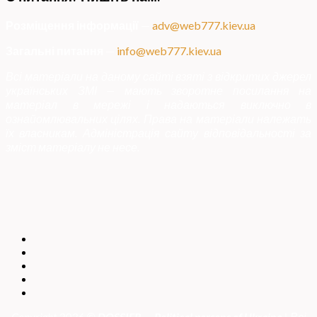
Розміщення інформації
—
adv@web777.kiev.ua
Загальні питання
—
info@web777.kiev.ua
Всі матеріали на даному сайті взяті з відкритих джерел
українських ЗМІ — мають зворотне посилання на
матеріал в мережі і надаються виключно в
ознайомлювальних цілях. Права на матеріали належать
їх власникам. Адміністрація сайту відповідальності за
зміст матеріалу не несе.
Copyright 2026 ©
DOSSIER — Political persons of Ukrain
e
| Всі