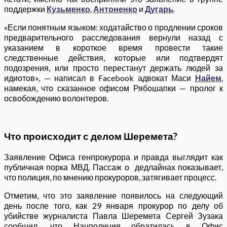
поддержки
Кузьменко
,
Антоненко
и
Дугарь
.
«Если понятным языком: ходатайство о продлении сроков
предварительного расследования вернули назад с
указанием в короткое время провести такие
следственные действия, которые или подтвердят
подозрения, или просто перестанут держать людей за
идиотов», — написал в Facebook адвокат Маси
Найем
,
намекая, что сказанное офисом Рябошапки — пролог к
освобождению волонтеров.
Что происходит с делом Шеремета?
Заявление Офиса генпрокурора и правда выглядит как
публичная порка МВД. Пассаж о дедлайнах показывает,
что полиция, по мнению прокуроров, затягивает процесс.
Отметим, что это заявление появилось на следующий
день после того, как 29 января прокурор по делу об
убийстве журналиста Павла Шеремета Сергей Зузака
сообщил, что Нацполиция обратилась в Офис