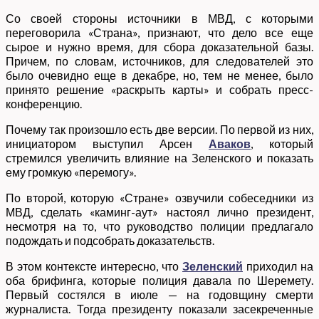
Со своей стороны источники в МВД, с которыми
переговорила «Страна», признают, что дело все еще
сырое и нужно время, для сбора доказательной базы.
Причем, по словам, источников, для следователей это
было очевидно еще в декабре, но, тем не менее, было
принято решение «раскрыть карты» и собрать пресс-
конференцию.
Почему так произошло есть две версии. По первой из них,
инициатором выступил Арсен
Аваков
, который
стремился увеличить влияние на Зеленского и показать
ему громкую «перемогу».
По второй, которую «Стране» озвучили собеседники из
МВД, сделать «каминг-аут» настоял лично президент,
несмотря на то, что руководство полиции предлагало
подождать и подсобрать доказательств.
В этом контексте интересно, что
Зеленский
приходил на
оба брифинга, которые полиция давала по Шеремету.
Первый состялся в июле — на годовщину смерти
журналиста. Тогда президенту показали засекреченные