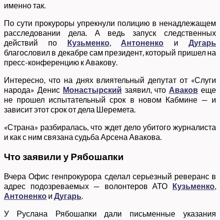
именно так.
По сути прокуроры упрекнули полицию в ненадлежащем
расследовании дела. А ведь запуск следственных
действий по
Кузьменко
,
Антоненко
и
Дугарь
благословил в декабре сам президент, который пришел на
пресс-конференцию к Авакову.
Интересно, что на днях влиятельный депутат от «Слуги
народа» Денис
Монастырский
заявил, что
Аваков
еще
не прошел испытательный срок в новом Кабмине — и
зависит этот срок от дела Шеремета.
«Страна» разбиралась, что ждет дело убитого журналиста
и как с ним связана судьба Арсена Авакова.
Что заявили у Рябошапки
Вчера Офис генпрокурора сделал серьезный реверанс в
адрес подозреваемых — волонтеров АТО
Кузьменко
,
Антоненко
и
Дугарь
.
У Руслана Рябошапки дали письменные указания