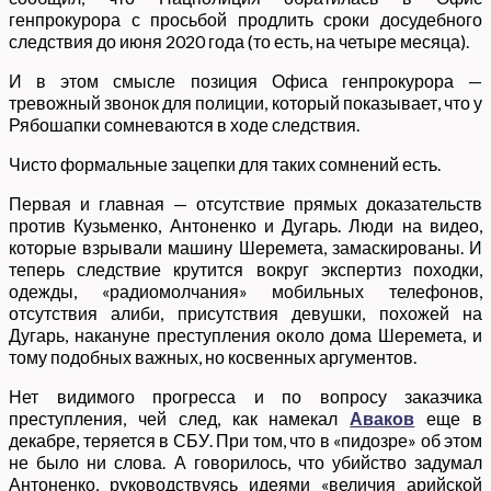
генпрокурора с просьбой продлить сроки досудебного
следствия до июня 2020 года (то есть, на четыре месяца).
И в этом смысле позиция Офиса генпрокурора —
тревожный звонок для полиции, который показывает, что у
Рябошапки сомневаются в ходе следствия.
Чисто формальные зацепки для таких сомнений есть.
Первая и главная — отсутствие прямых доказательств
против Кузьменко, Антоненко и Дугарь. Люди на видео,
которые взрывали машину Шеремета, замаскированы. И
теперь следствие крутится вокруг экспертиз походки,
одежды, «радиомолчания» мобильных телефонов,
отсутствия алиби, присутствия девушки, похожей на
Дугарь, накануне преступления около дома Шеремета, и
тому подобных важных, но косвенных аргументов.
Нет видимого прогресса и по вопросу заказчика
преступления, чей след, как намекал
Аваков
еще в
декабре, теряется в СБУ. При том, что в «пидозре» об этом
не было ни слова. А говорилось, что убийство задумал
Антоненко, руководствуясь идеями «величия арийской