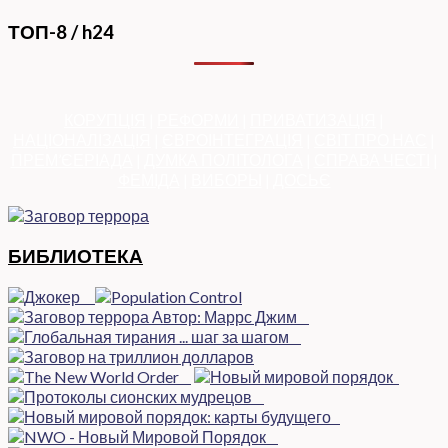
ТОП-8 / h24
КОРУПЦІЯ
|
РЕФОРМИ
|
ПРИВАТИЗАЦІЯ
|
НАЦІОНАЛІЗАЦІЯ
|
ЄВРОІНТЕГРАЦІЯ
|
СВІТ ПРО НАС
|
ПРЕМ’ЄЕРІАДА
|
ДУМКА ПОЛІТОЛОГА
|
СПРАВА ЧЕСТІ
|
ФЕМІДА
|
ВИБОРЫ
|
ДОСЬЄ
БИБЛИОТЕКА