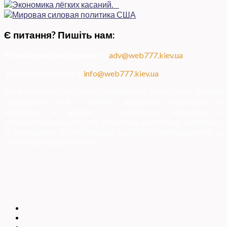
Є питання? Пишіть нам:
Розміщення інформації
—
adv@web777.kiev.ua
Загальні питання
—
info@web777.kiev.ua
Всі матеріали на даному сайті взяті з відкритих джерел
українських ЗМІ — мають зворотне посилання на
матеріал в мережі і надаються виключно в
ознайомлювальних цілях. Права на матеріали належать
їх власникам. Адміністрація сайту відповідальності за
зміст матеріалу не несе.