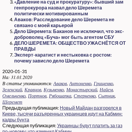
«Давление на суд и прокуратуру»: бывший зам
генпрокурора назвал дело Шеремета
политически мотивированным
Аваков: Расследование дело Шеремета не
связано с моей карьерой
Дело Шеремета: Баканов не исключил, что экс-
доброволец «Буча» мог быть агентом СБУ
ДЕЛО ШЕРЕМЕТА: ОБЩЕСТВО УЖАСНЁТСЯ ОТ
ПРАВДЫ
Эксперт-каратист и нестыковка с ростом:
почему зависло дело Шеремета
2020-01-31
На:
31.01.2020
В статье упоминаются:
Аваков
,
Антоненко
,
Грищенко
,
Зеленский
,
Кравцов
,
Кузьменко
,
Монастырский
,
Найем
,
Омельченко
,
Портнов
,
Рябошапка
,
Стерненко
,
Сытник
,
Шеремет
Предыдущая публикация:
Новый Майдан разгорелся в
Киеве, тысячи разъяренных украинцев идут на Кабмин:
кадры бунта
Следующая публикация:
Украинцы будут платить за газ
по-новому: что изменил Кабмин