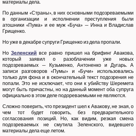
материалы дела.
По данным «Страны», в них основными подозреваемыми
в организации и исполнении преступления были
атошники «Пума» и ее муж «Буча» — Инна и Владислав
Грищенко.
Но уже в декабре супруги Грищенко из дела пропали.
Но
Зеленский
все равно пришел на брифинг Авакова,
который заявил о разоблачении уже новых
подозреваемых — Кузьменко, Антоненко и Дугарь. А
записи разговоров «Пумы» и «Бучи» использовались
только для фона и в окончательный текст подозрения не
попали. Это не исключает, что они к убийству Шеремета
могут быть причастны, но на данный момент оба супруга
официально в этом деле подореваемыми не являются.
Сложно поверить, что президент шел к Авакову, не зная, о
чем тот будет говорить, без предварительного
согласования позиций. Но, как видим, резкая смена
подозреваемых не смутила Зеленского, видевшего
материалы дела еще летом.