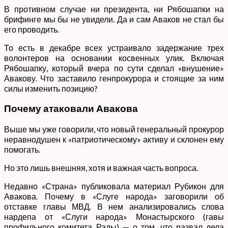
В противном случае ни президента, ни Рябошапки на
брифинге мы бы не увидели. Да и сам Аваков не стал бы
его проводить.
То есть в декабре всех устраивало задержание трех
волонтеров на основании косвенных улик. Включая
Рябошапку, который вчера по сути сделал «внушение»
Авакову. Что заставило генпрокурора и стоящие за ним
силы изменить позицию?
Почему атаковали Авакова
Выше мы уже говорили, что новый генеральный прокурор
неравнодушен к «патриотическому» активу и склонен ему
помогать.
Но это лишь внешняя, хотя и важная часть вопроса.
Недавно «Страна» публиковала материал Рубикон для
Авакова. Почему в «Слуге народа» заговорили об
отставке главы МВД. В нем анализировались слова
нардепа от «Слуги народа» Монастырского (гавы
профильного комитета Рады) — о том, что развал дела