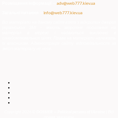
Розміщення інформації
—
adv@web777.kiev.ua
Загальні питання
—
info@web777.kiev.ua
Всі матеріали на даному сайті взяті з відкритих джерел
українських ЗМІ — мають зворотне посилання на
матеріал в мережі і надаються виключно в
ознайомлювальних цілях. Права на матеріали належать
їх власникам. Адміністрація сайту відповідальності за
зміст матеріалу не несе.
Copyright 2026 ©
DOSSIER — Political persons of Ukrain
e
| Всі
права захищені