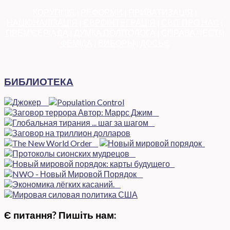
КОРУПЦІЯ
|
РЕФОРМИ
|
ПРИВАТИЗАЦІЯ
|
НАЦІОНАЛІЗАЦІЯ
|
ЄВРОІНТЕГРАЦІЯ
|
СВІТ ПРО НАС
|
ПРЕМ’ЄЕРІАДА
|
ДУМКА ПОЛІТОЛОГА
|
СПРАВА ЧЕСТІ
|
ФЕМІДА
|
ВИБОРЫ
|
ДОСЬЄ
БИБЛИОТЕКА
Є питання? Пишіть нам: