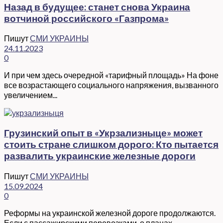
Назад в будущее: станет снова Украина
вотчиной российского «Газпрома»
Пишут
СМИ УКРАИНЫ
24.11.2023
0
И при чем здесь очередной «тарифный площадь» На фоне
все возрастающего социального напряжения, вызванного
увеличением...
Грузинский опыт в «Укрзализныце» может
стоить стране слишком дорого: Кто пытается
развалить украинские железные дороги
Пишут
СМИ УКРАИНЫ
15.09.2024
0
Реформы на украинской железной дороге продолжаются.
Если с пассажирскими перевозками, о планах