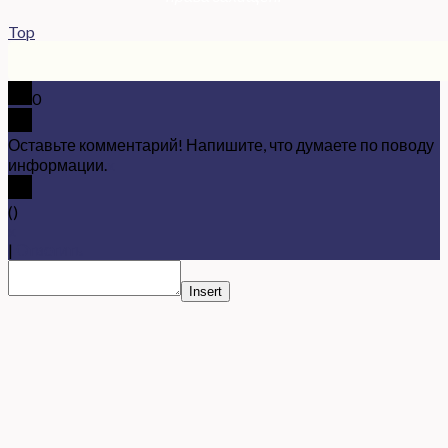
Top
0
Оставьте комментарий! Напишите, что думаете по поводу
информации.
x
(
)
x
|
Ответить
Insert