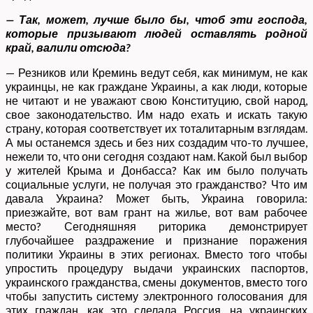
— Так, может, лучше было бы, чтоб эти господа,
которые призывают людей оставлять родной
край, валили отсюда?
— Резников или Креминь ведут себя, как минимум, не как
украинцы, не как граждане Украины, а как люди, которые
не читают и не уважают свою Конституцию, свой народ,
свое законодательство. Им надо ехать и искать такую
страну, которая соответствует их тоталитарным взглядам.
А мы останемся здесь и без них создадим что-то лучшее,
нежели то, что они сегодня создают нам. Какой был выбор
у жителей Крыма и Донбасса? Как им было получать
социальные услуги, не получая это гражданство? Что им
давала Украина? Может быть, Украина говорила:
приезжайте, вот вам грант на жилье, вот вам рабочее
место? Сегодняшняя риторика демонстрирует
глубочайшее раздражение и признание поражения
политики Украины в этих регионах. Вместо того чтобы
упростить процедуру выдачи украинских паспортов,
украинского гражданства, смены документов, вместо того
чтобы запустить систему электронного голосования для
этих граждан, как это сделала Россия, на украинских