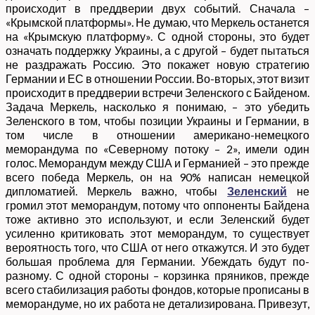
происходит в преддверии двух событий. Сначала –
«Крымской платформы». Не думаю, что Меркель останется
на «Крымскую платформу». С одной стороны, это будет
означать поддержку Украины, а с другой – будет пытаться
не раздражать Россию. Это покажет новую стратегию
Германии и ЕС в отношении России. Во-вторых, этот визит
происходит в преддверии встречи Зеленского с Байденом.
Задача Меркель, насколько я понимаю, – это убедить
Зеленского в том, чтобы позиции Украины и Германии, в
том числе в отношении американо-немецкого
меморандума по «Северному потоку – 2», имели один
голос. Меморандум между США и Германией – это прежде
всего победа Меркель, он на 90% написан немецкой
дипломатией. Меркель важно, чтобы
Зеленский
не
громил этот меморандум, потому что оппоненты Байдена
тоже активно это используют, и если Зеленский будет
усиленно критиковать этот меморандум, то существует
вероятность того, что США от него откажутся. И это будет
большая проблема для Германии. Убеждать будут по-
разному. С одной стороны – корзинка пряников, прежде
всего стабилизация работы фондов, которые прописаны в
меморандуме, но их работа не детализирована. Привезут,