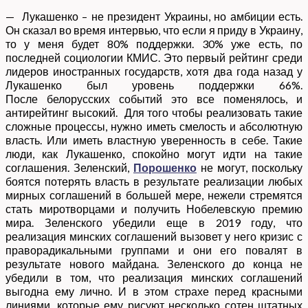
— Лукашенко – не президент Украины, но амбиции есть.
Он сказал во время интервью, что если я приду в Украину,
то у меня будет 80% поддержки. 30% уже есть, по
последней социологии КМИС. Это первый рейтинг среди
лидеров иностранных государств, хотя два года назад у
Лукашенко был уровень поддержки 66%.
После белорусских событий это все поменялось, и
антирейтинг высокий. Для того чтобы реализовать такие
сложные процессы, нужно иметь смелость и абсолютную
власть. Или иметь властную уверенность в себе. Такие
люди, как Лукашенко, спокойно могут идти на такие
соглашения. Зеленский,
Порошенко
не могут, поскольку
боятся потерять власть в результате реализации любых
мирных соглашений в большей мере, нежели стремятся
стать миротворцами и получить Нобелевскую премию
мира. Зеленского убедили еще в 2019 году, что
реализация минских соглашений вызовет у него кризис с
праворадикальными группами и они его повалят в
результате нового майдана. Зеленского до конца не
убедили в том, что реализация минских соглашений
выгодна ему лично. И в этом страхе перед красными
линиями, которые ему рисуют несколько сотен штатных