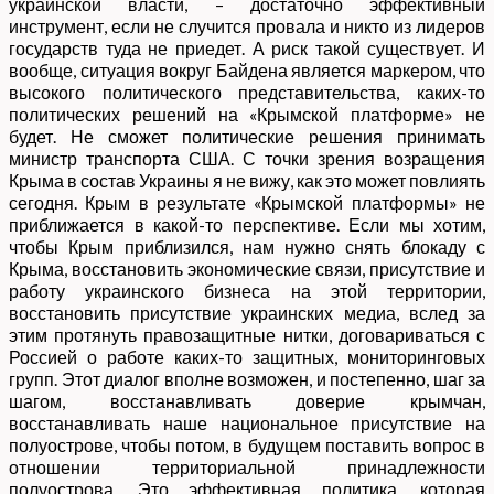
украинской власти, – достаточно эффективный
инструмент, если не случится провала и никто из лидеров
государств туда не приедет. А риск такой существует. И
вообще, ситуация вокруг Байдена является маркером, что
высокого политического представительства, каких-то
политических решений на «Крымской платформе» не
будет. Не сможет политические решения принимать
министр транспорта США. С точки зрения возращения
Крыма в состав Украины я не вижу, как это может повлиять
сегодня. Крым в результате «Крымской платформы» не
приближается в какой-то перспективе. Если мы хотим,
чтобы Крым приблизился, нам нужно снять блокаду с
Крыма, восстановить экономические связи, присутствие и
работу украинского бизнеса на этой территории,
восстановить присутствие украинских медиа, вслед за
этим протянуть правозащитные нитки, договариваться с
Россией о работе каких-то защитных, мониторинговых
групп. Этот диалог вполне возможен, и постепенно, шаг за
шагом, восстанавливать доверие крымчан,
восстанавливать наше национальное присутствие на
полуострове, чтобы потом, в будущем поставить вопрос в
отношении территориальной принадлежности
полуострова. Это эффективная политика, которая