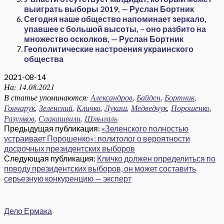
выиграть выборы 2019, — Руслан Бортник
Сегодня наше общество напоминает зеркало,
упавшее с большой высоты, – оно разбито на
множество осколков, — Руслан Бортник
Геополитические настроения украинского
общества
2021-08-14
На:
14.08.2021
В статье упоминаются:
Александров
,
Байден
,
Бортник
,
Гончарук
,
Зеленский
,
Кличко
,
Лукаш
,
Медведчук
,
Порошенко
,
Разумков
,
Саакашвили
,
Шмыгаль
Предыдущая публикация:
«Зеленского полностью
устраивает Порошенко»: политолог о вероятности
досрочных президентских выборов
Следующая публикация:
Кличко должен определиться по
поводу президентских выборов, он может составить
серьезную конкуренцию — эксперт
Дело Ермака