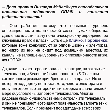
— Дело против Виктора Медведчука способствует
повышению рейтингов ОПЗЖ и снижению
рейтингов власти?
— Оно работает, потому что повышает уровень
оппозиционности политической силы в умах общества.
Давление власти на эту политическую силу определяет ее
ключевым врагом власти. Есть еще
Кличко
,
Порошенко
,
которые тоже конкурируют за оппозиционный электорат,
но никто из них не сидит под домашним арестом, их
каналы не запрещены, уровень их оппозиционности ниже,
чем ОПЗЖ.
Да, какая-то часть среагировала на санкции, на закрытие
телеканалов, и Зеленский смог процентов 5-7 на этом
санкционном режиме приобрести за счет правых. Но он
потерял поддержку центристского, левого электората и
получил огромные антирейтинги, которые в значительной
мере обусловлены запретом телеканалов. Многие
рядовые люди с удовольствием смотрели эти телеканалы,
и они не понимают и отрицают правильность запрета этих
телеканалов. Если президент посадит даже всех своих