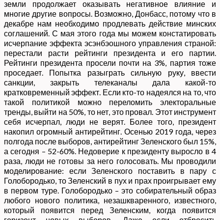
земли продолжает оказывать негативное влияние и
многие другие вопросы. Возможно, Донбасс, потому что в
декабре нам необходимо продлевать действие минских
соглашений. С мая этого года мы можем констатировать
исчерпание эффекта эсэнбэошного управления страной:
перестали расти рейтинги президента и его партии.
Рейтинги президента просели почти на 3%, партия тоже
проседает. Попытка разыграть сильную руку, ввести
санкции, закрыть телеканалы дала какой-то
кратковременный эффект. Если кто-то надеялся на то, что
такой политикой можно переломить электоральные
тренды, выйти на 50%, то нет, это провал. Этот инструмент
себя исчерпал, люди не верят. Более того, президент
накопил огромный антирейтинг. Осенью 2019 года, через
полгода после выборов, антирейтинг Зеленского был 15%,
а сегодня – 52-60%. Недоверие к президенту выросло в 4
раза, люди не готовы за него голосовать. Мы проводили
моделирование: если Зеленского поставить в пару с
Голобородько, то Зеленский в пух и прах проигрывает ему
в первом туре. Голобородько – это собирательный образ
любого нового политика, незашкваренного, известного,
который появится перед Зеленским, когда появится
горизонт новых выборов. Даже если отбросить