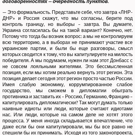
договоренностях — очередность пунктов.
— Это формальность. Представьте себе, что завтра «ЛНР-
ДНР» и Россия скажут, что мы согласны, берите под
контроль границу, но выборы – завтра. Вы думаете,
Украина согласилась бы на такой вариант? Конечно, нет.
Потому что тогда бы возник вопрос: а мы не контролируем
всю территорию, а в выборах не принимают участие все
украинские партии, и были бы еще разговоры, смысл
которых сводится к тому, что вы капитулируете на милость
победителя. А мы подумаем, нужен ли нам этот Донбасс с
не совсем лояльными жителями. Это бессмысленная
позиция, если мы хотим реально вернуть этот регион. Эта
позиция делает сегодня этот регион просто частью России.
Имея слабую экономику, коррумпированное слабое
государство, мы сможем в дипломатии обыграть
противника и заставить их – Россию, Германию, Францию –
капитулировать дипломатически? Так могут думать только
наивные идиоты или люди, которые считают идиотами
нас. Или люди, которые на самом деле не хотят этого
процесса. У меня иногда складывается впечатление, что
даже если бы они капитулировали, мы бы все равно не
спешили бы их принимать. Исходя из того законопроекта,