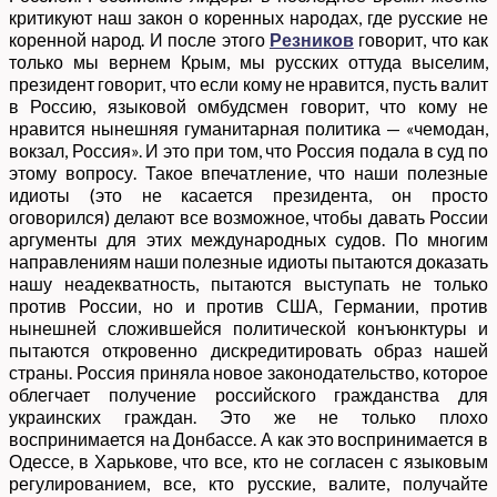
критикуют наш закон о коренных народах, где русские не
коренной народ. И после этого
Резников
говорит, что как
только мы вернем Крым, мы русских оттуда выселим,
президент говорит, что если кому не нравится, пусть валит
в Россию, языковой омбудсмен говорит, что кому не
нравится нынешняя гуманитарная политика — «чемодан,
вокзал, Россия». И это при том, что Россия подала в суд по
этому вопросу. Такое впечатление, что наши полезные
идиоты (это не касается президента, он просто
оговорился) делают все возможное, чтобы давать России
аргументы для этих международных судов. По многим
направлениям наши полезные идиоты пытаются доказать
нашу неадекватность, пытаются выступать не только
против России, но и против США, Германии, против
нынешней сложившейся политической конъюнктуры и
пытаются откровенно дискредитировать образ нашей
страны. Россия приняла новое законодательство, которое
облегчает получение российского гражданства для
украинских граждан. Это же не только плохо
воспринимается на Донбассе. А как это воспринимается в
Одессе, в Харькове, что все, кто не согласен с языковым
регулированием, все, кто русские, валите, получайте