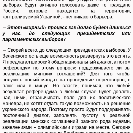
выборах будут активно голосовать даже те граждане
России, которые находятся на территории,
контролируемой Украиной, – нет никакого барьера.
— Этот «мирный» процесс как долго будет длиться
у нас: до следующих президентских или
парламентских выборов?
— Скорей всего, до следующих президентских выборов. У
Зеленского есть еще возможность развернуть это вспять.
Я предлагал широкий общенациональный диалог, а потом
референдум по этому вопросу: поддерживаете ли вы
реализацию минских соглашений? Для того чтобы
получить новый мандат на проведение переговоров, в
плюс или в минус. Но власти, понимая, что любой
результат референдума в любом случае будет довлеть
над ними, ограничивать поле для их политического
маневра, не хотят отдать такую возможность на решение
украинского народа. Поэтому просто будут поддерживать
постоянный диалог, заполнять пустоту в реальной
реализации минских соглашений разного рода идеями,
заявлениями – олимпийскими играми на месте. Сегодня
ни один план в отношении Донбасса невозможен в части