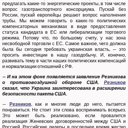
предлагать какие-то энергетические проекты, в том числе
вопрос газотранспортного консорциума. Пускай без
России, пускай европейцы решают вопрос наполнения
трубы. Мы можем говорить о каких-то политических
компенсаторных механизмах в виде предоставления
статуса кандидата в ЕС или либерализации торгового
режима. Потому что, по большому счету, у нас зона
несвободной торговли с ЕС. Самое важное, чего должна
была бы сегодня требовать украинская власть, — это
просить инвестиции в нашу газодобычу. И, конечно,
развивать тему в части наших политических компенсаций
и нормализации отношений с РФ.
— И на этом фоне появляется заявление Резникова
о противовоздушной обороне США.
Резников
сказал, что Украина заинтересована в расширении
безопасности пакета США.
—
Резников
, как и многие люди до него, пытается
понравиться. Не стоит эти слова воспринимать всерьез.
Это может быть реализовано, если провалится
реализация Женевских договоренностей между США и
Россией. Российские лидеры в последнее время жестко