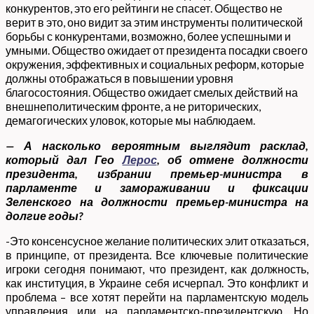
конкурентов, это его рейтинги не спасет. Общество не
верит в это, оно видит за этим инструменты политической
борьбы с конкурентами, возможно, более успешными и
умными. Общество ожидает от президента посадки своего
окружения, эффективных и социальных реформ, которые
должны отображаться в повышении уровня
благосостояния. Общество ожидает смелых действий на
внешнеполитическим фронте, а не риторических,
демагогических уловок, которые мы наблюдаем.
— А насколько вероятным выглядит расклад,
который дал Гео
Лерос
, об отмене должности
президента, избрании премьер-министра в
парламенте и замораживании и фиксации
Зеленского на должности премьер-министра на
долгие годы?
-Это консенсусное желание политических элит отказаться,
в принципе, от президента. Все ключевые политические
игроки сегодня понимают, что президент, как должность,
как институция, в Украине себя исчерпал. Это конфликт и
проблема – все хотят перейти на парламентскую модель
управления или на парламентско-президентскую. Но