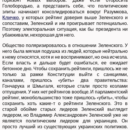
Голобородько, а представить себе, что политические
элиты начинают консолидироваться вокруг Разумкова,
Кличко
, у которых рейтинг доверия выше Зеленского и
сопоставим, Зеленский и им проигрывает потенциально.
Поэтому электоральная ситуация, как бы президента ни
убаюкивали, нехорошая для него.
Общество поляризировалось в отношении Зеленского. У
него была мягкая подушка из людей, которые нейтрально
к нему относятся, хотя и не воспринимают, но она исчезла.
Если власть и дальше будет ошибаться, ее ожидает
бетонное дно. Чтобы сохранить рейтинги, пришлось же не
только за рамки Конституции выйти с санкциями,
каналами, пришлось «убить» два правительства:
Гончарука и Шмыгаля, которые стали просто козлами
отпущения. У них нет рейтингов вообще. И парламентский
рейтинг, монобольшинство тоже пришлось «убить», чтобы
сохранить хоть какие-т о рейтинги Зеленского. Это в
старой обойме старых лидеров Зеленский выглядит
лидером, но Владимир Александрович Зеленский уже не
является политическим лидером для украинцев. Он
просто лучший из существующих украинских политиков.