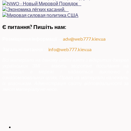
Є питання? Пишіть нам:
Розміщення інформації
—
adv@web777.kiev.ua
Загальні питання
—
info@web777.kiev.ua
Всі матеріали на даному сайті взяті з відкритих джерел
українських ЗМІ — мають зворотне посилання на
матеріал в мережі і надаються виключно в
ознайомлювальних цілях. Права на матеріали належать
їх власникам. Адміністрація сайту відповідальності за
зміст матеріалу не несе.