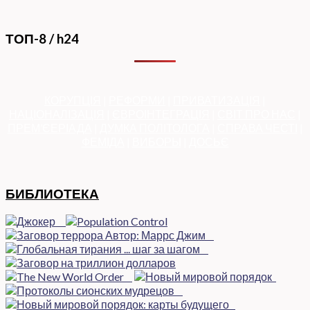
ТОП-8 / h24
КОРУПЦІЯ
|
РЕФОРМИ
|
ПРИВАТИЗАЦІЯ
|
НАЦІОНАЛІЗАЦІЯ
|
ЄВРОІНТЕГРАЦІЯ
|
СВІТ ПРО НАС
|
ПРЕМ’ЄЕРІАДА
|
ДУМКА ПОЛІТОЛОГА
|
СПРАВА ЧЕСТІ
|
ФЕМІДА
|
ВИБОРЫ
|
ДОСЬЄ
БИБЛИОТЕКА