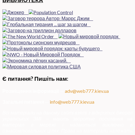
БИБЛИОТЕКА
Є питання? Пишіть нам:
Розміщення інформації
—
adv@web777.kiev.ua
Загальні питання
—
info@web777.kiev.ua
Всі матеріали на даному сайті взяті з відкритих джерел
українських ЗМІ — мають зворотне посилання на
матеріал в мережі і надаються виключно в
ознайомлювальних цілях. Права на матеріали належать