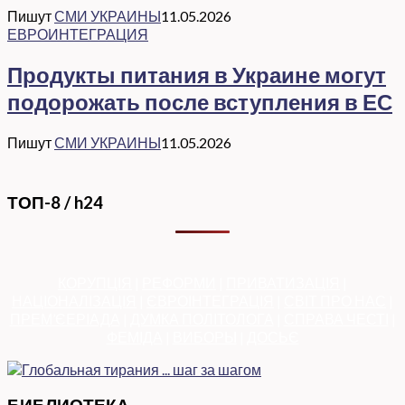
Пишут
СМИ УКРАИНЫ
11.05.2026
ЕВРОИНТЕГРАЦИЯ
Продукты питания в Украине могут
подорожать после вступления в ЕС
Пишут
СМИ УКРАИНЫ
11.05.2026
ТОП-8 / h24
КОРУПЦІЯ
|
РЕФОРМИ
|
ПРИВАТИЗАЦІЯ
|
НАЦІОНАЛІЗАЦІЯ
|
ЄВРОІНТЕГРАЦІЯ
|
СВІТ ПРО НАС
|
ПРЕМ’ЄЕРІАДА
|
ДУМКА ПОЛІТОЛОГА
|
СПРАВА ЧЕСТІ
|
ФЕМІДА
|
ВИБОРЫ
|
ДОСЬЄ