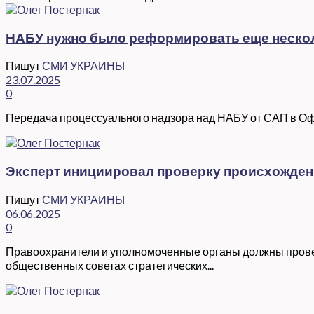
НАБУ нужно было реформировать еще несколь
Пишут
СМИ УКРАИНЫ
23.07.2025
0
Передача процессуального надзора над НАБУ от САП в Оф
Эксперт инициировал проверку происхожден
Пишут
СМИ УКРАИНЫ
06.06.2025
0
Правоохранители и уполномоченные органы должны провес
общественных советах стратегических...