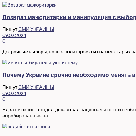
Возврат мажоритарки и манипуляция с выбора
Пишут
СМИ УКРАИНЫ
09.02.2024
0
Досрочные выборы, новые политпроекты взамен старых надо
Почему Украине срочно необходимо менять 
Пишут
СМИ УКРАИНЫ
09.02.2024
0
Едва не охрип сегодня, доказывая рациональность и необ
апробированные на...