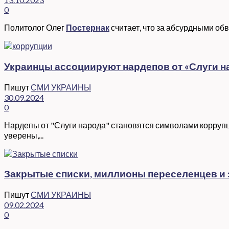
0
Политолог Олег
Постернак
считает, что за абсурдными о
Украинцы ассоциируют нардепов от «Слуги на
Пишут
СМИ УКРАИНЫ
30.09.2024
0
Нардепы от "Слуги народа" становятся символами корруп
уверены,...
Закрытые списки, миллионы переселенцев и 
Пишут
СМИ УКРАИНЫ
09.02.2024
0