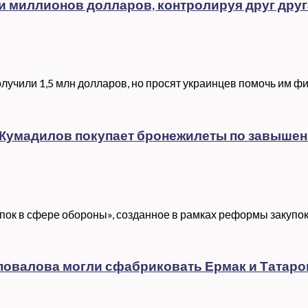
и миллионов долларов, контролируя друг друг
получили 1,5 млн долларов, но просят украинцев помочь им ф
н Жумадилов покупает бронежилеты по завыше
пок в сфере обороны», созданное в рамках реформы закупок д
повалова могли сфабриковать Ермак и Татаро