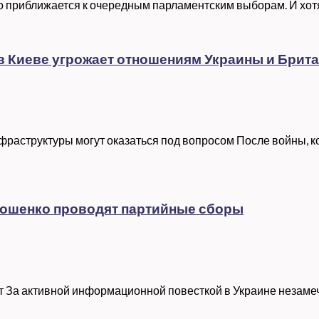
 приближается к очередным парламентским выборам. И хотя 
в Киеве угрожает отношениям Украины и Брита
раструктуры могут оказаться под вопросом После войны, к
мошенко проводят партийные сборы
 За активной информационной повесткой в Украине незамеч