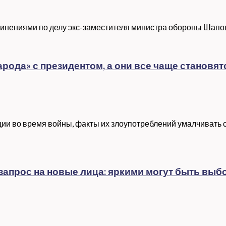
бвинениями по делу экс-заместителя министра обороны Шапо
рода» с президентом, а они все чаще станов
ции во время войны, факты их злоупотреблений умалчивать
запрос на новые лица: яркими могут быть выб