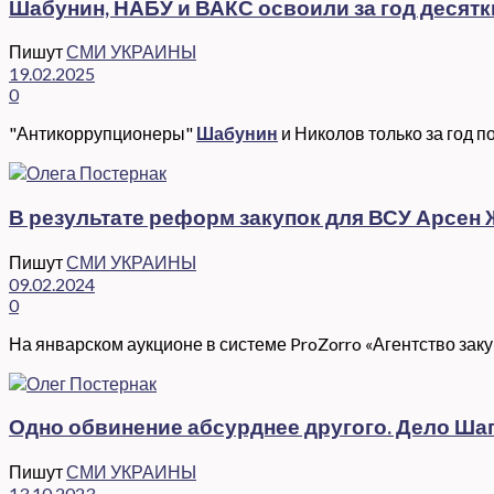
Шабунин, НАБУ и ВАКС освоили за год десятк
Пишут
СМИ УКРАИНЫ
19.02.2025
0
"Антикоррупционеры"
Шабунин
и Николов только за год 
В результате реформ закупок для ВСУ Арсе
Пишут
СМИ УКРАИНЫ
09.02.2024
0
На январском аукционе в системе ProZorro «Агентство заку
Одно обвинение абсурднее другого. Дело Ша
Пишут
СМИ УКРАИНЫ
13.10.2023