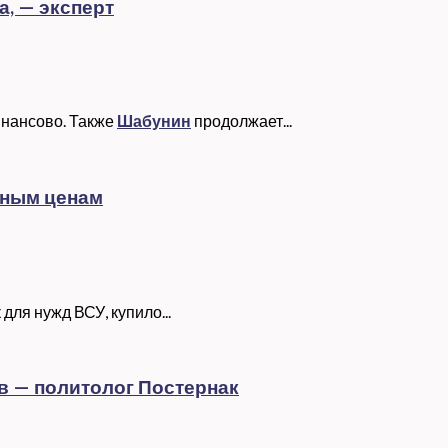
а, — эксперт
инансово. Также
Шабунин
продолжает...
нным ценам
ля нужд ВСУ, купило...
в — политолог Постернак