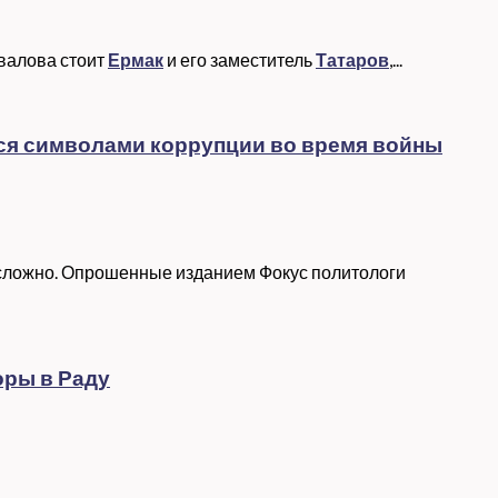
валова стоит
Ермак
и его заместитель
Татаров
,...
ятся символами коррупции во время войны
 сложно. Опрошенные изданием Фокус политологи
оры в Раду