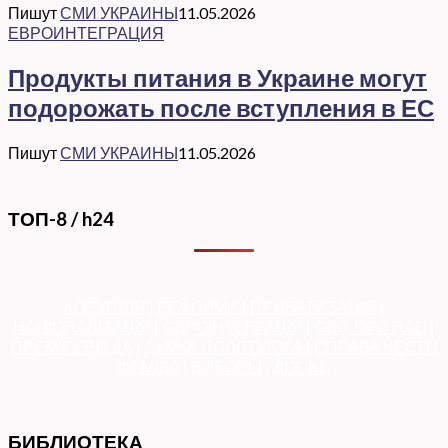
Пишут
СМИ УКРАИНЫ
11.05.2026
ЕВРОИНТЕГРАЦИЯ
Продукты питания в Украине могут
подорожать после вступления в ЕС
Пишут
СМИ УКРАИНЫ
11.05.2026
ТОП-8 / h24
КОРУПЦІЯ
|
РЕФОРМИ
|
ПРИВАТИЗАЦІЯ
|
НАЦІОНАЛІЗАЦІЯ
|
ЄВРОІНТЕГРАЦІЯ
|
СВІТ ПРО НАС
|
ПРЕМ’ЄЕРІАДА
|
ДУМКА ПОЛІТОЛОГА
|
СПРАВА ЧЕСТІ
|
ФЕМІДА
|
ВИБОРЫ
|
ДОСЬЄ
БИБЛИОТЕКА