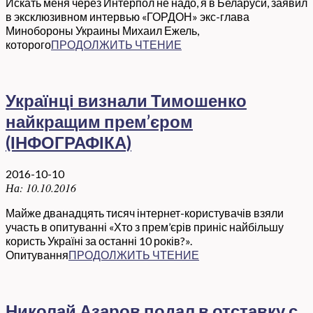
Искать меня через Интерпол не надо, я в Беларуси, заявил
в эксклюзивном интервью «ГОРДОН» экс-глава
Минобороны Украины Михаил Ежель,
которого
ПРОДОЛЖИТЬ ЧТЕНИЕ
Українці визнали Тимошенко
найкращим прем’єром
(ІНФОГРАФІКА)
2016-10-10
На:
10.10.2016
Майже дванадцять тисяч інтернет-користувачів взяли
участь в опитуванні «Хто з прем’єрів приніс найбільшу
користь Україні за останні 10 років?».
Опитування
ПРОДОЛЖИТЬ ЧТЕНИЕ
Николай Азаров подал в отставку с