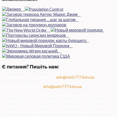
Є питання? Пишіть нам:
Розміщення інформації
—
adv@web777.kiev.ua
Загальні питання
—
info@web777.kiev.ua
Всі матеріали на даному сайті взяті з відкритих джерел
українських ЗМІ — мають зворотне посилання на
матеріал в мережі і надаються виключно в
ознайомлювальних цілях. Права на матеріали належать
їх власникам. Адміністрація сайту відповідальності за