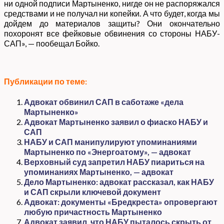
ни одной подписи Мартыненко, нигде он не распоряжался
средствами и не получал ни копейки. А что будет, когда мы
дойдем до материалов защиты? Они окончательно
похоронят все фейковые обвинения со стороны НАБУ-
САП», — пообещал Бойко.
Публикации по теме:
Адвокат обвинил САП в саботаже «дела
Мартыненко»
Адвокат Мартыненко заявил о фиаско НАБУ и
САП
НАБУ и САП манипулируют упоминаниями
Мартыненко по «Энергоатому», — адвокат
Верховный суд запретил НАБУ пиариться на
упоминаниях Мартыненко, — адвокат
Дело Мартыненко: адвокат рассказал, как НАБУ
и САП скрыли ключевой документ
Адвокат: документы «Бредкреста» опровергают
любую причастность Мартыненко
Адвокат заявил, что НАБУ пыталось скрыть от