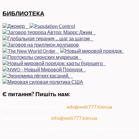
БИБЛИОТЕКА
Є питання? Пишіть нам:
Розміщення інформації
—
adv@web777.kiev.ua
Загальні питання
—
info@web777.kiev.ua
Всі матеріали на даному сайті взяті з відкритих джерел
українських ЗМІ — мають зворотне посилання на