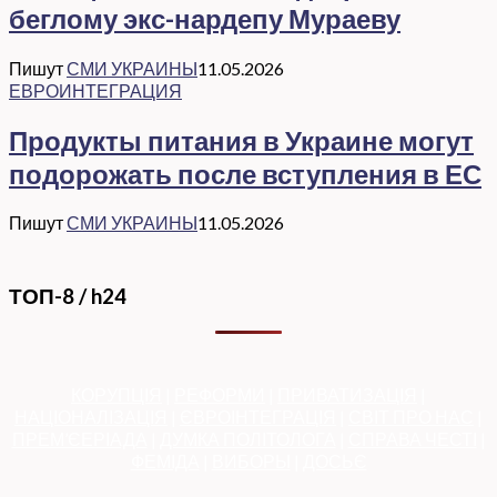
беглому экс-нардепу Мураеву
Пишут
СМИ УКРАИНЫ
11.05.2026
ЕВРОИНТЕГРАЦИЯ
Продукты питания в Украине могут
подорожать после вступления в ЕС
Пишут
СМИ УКРАИНЫ
11.05.2026
ТОП-8 / h24
КОРУПЦІЯ
|
РЕФОРМИ
|
ПРИВАТИЗАЦІЯ
|
НАЦІОНАЛІЗАЦІЯ
|
ЄВРОІНТЕГРАЦІЯ
|
СВІТ ПРО НАС
|
ПРЕМ’ЄЕРІАДА
|
ДУМКА ПОЛІТОЛОГА
|
СПРАВА ЧЕСТІ
|
ФЕМІДА
|
ВИБОРЫ
|
ДОСЬЄ