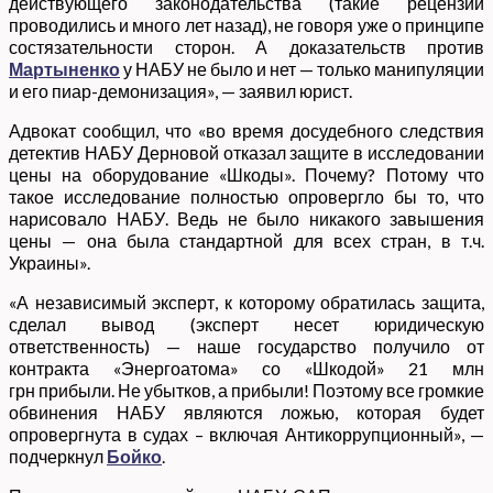
действующего законодательства (такие рецензии
проводились и много лет назад), не говоря уже о принципе
состязательности сторон. А доказательств против
Мартыненко
у НАБУ не было и нет — только манипуляции
и его пиар-демонизация», — заявил юрист.
Адвокат сообщил, что «во время досудебного следствия
детектив НАБУ Дерновой отказал защите в исследовании
цены на оборудование «Шкоды». Почему? Потому что
такое исследование полностью опровергло бы то, что
нарисовало НАБУ. Ведь не было никакого завышения
цены — она была стандартной для всех стран, в т.ч.
Украины».
«А независимый эксперт, к которому обратилась защита,
сделал вывод (эксперт несет юридическую
ответственность) — наше государство получило от
контракта «Энергоатома» со «Шкодой» 21 млн
грн прибыли. Не убытков, а прибыли! Поэтому все громкие
обвинения НАБУ являются ложью, которая будет
опровергнута в судах – включая Антикоррупционный», —
подчеркнул
Бойко
.