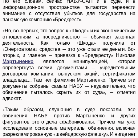
По его словам, сейчас НАБУ-САП и в суде, и в
информационном пространстве пытаются перевести
внимание с отсутствия убытков для государства на
панамскую компанию «Бредкрест».
«Но, во-первых, это вопрос к «Шкоде» и их экономическим
отношениям, а посредничество — обычная законная
деятельность. Как только «Шкода» получила от
«Энергоатома» средства — это уже стали ее деньги. Во-
вторых, и главное — привязка к «Бредкресту» Николая
Мартыненко
является манипуляцией, которая
опровергнута всеми документами — учредительным
договором компании, выпуском акций, сертификатом
владельца…. Там нет фамилии Мартыненко. Причем эти
документы собраны самым НАБУ — неудивительно, что
обвинение пыталось скрыть их от суда», — отметил
адвокат.
«Таким образом, слушания в суде показали: все
обвинения НАБУ против Мартыненко и других
фигурантов этого дела сфабрикованы. Причем мы уже
исследовали основные материалы обвинения, включая
разрекламированную «швейцарскую флешку». И нигде нет