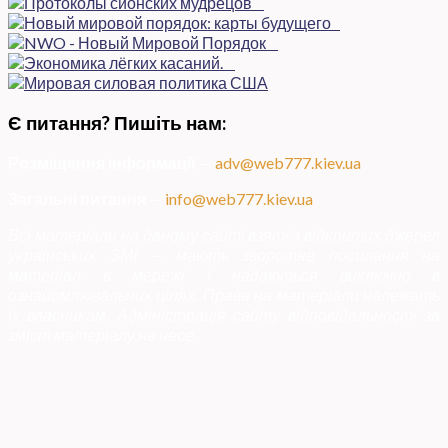
Є питання? Пишіть нам:
Розміщення інформації
—
adv@web777.kiev.ua
Загальні питання
—
info@web777.kiev.ua
Всі матеріали на даному сайті взяті з відкритих джерел
українських ЗМІ — мають зворотне посилання на
матеріал в мережі і надаються виключно в
ознайомлювальних цілях. Права на матеріали належать
їх власникам. Адміністрація сайту відповідальності за
зміст матеріалу не несе.