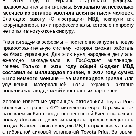
В 2015 году в Украине стартовала реформа
правоохранительной системы.
Буквально за несколько
месяцев из органов уволили десятки тысяч человек
.
Благодаря закону «О люстрации» МВД покинули как
коррупционеры, так и профессионалы, которые попросту
не попали в новую конъюнктуру.
Главная задумка реформы — постепенно запустить новую
правоохранительную систему, которая сможет работать
на благо украинцев. Для этих нужд народные депутаты
ежегодно закладывали в Госбюджет миллиарды
гривен.
Только в 2018 году общий бюджет МВД
составил 66 миллиардов гривен, в 2017 году сумма
была немного меньше — 55 миллиардов гривен
. Для
улучшения материальной базы Украина активно
пользовалась поддержкой иностранных партнеров.
Хорошо известные украинцам автомобили Toyota Prius
обошлись стране в 470 миллионов евро. В рамках так
называемых Киотских договоренностей Киев отказался в
пользу Японии от денег за выбросы вредных веществ в
воздух. Взамен Токио передало МВД патрульные машины
с гибридной силовой установкой Toyota Prius. За время