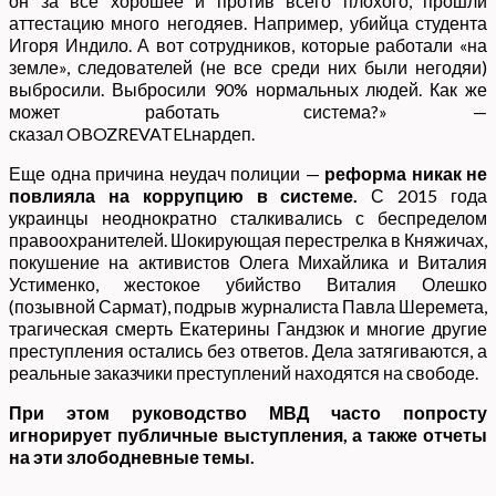
он за все хорошее и против всего плохого, прошли
аттестацию много негодяев. Например, убийца студента
Игоря Индило. А вот сотрудников, которые работали «на
земле», следователей (не все среди них были негодяи)
выбросили. Выбросили 90% нормальных людей. Как же
может работать система?» —
сказал OBOZREVATELнардеп.
Еще одна причина неудач полиции —
реформа никак не
повлияла на коррупцию в системе.
С 2015 года
украинцы неоднократно сталкивались с беспределом
правоохранителей. Шокирующая перестрелка в Княжичах,
покушение на активистов Олега Михайлика и Виталия
Устименко, жестокое убийство Виталия Олешко
(позывной Сармат), подрыв журналиста Павла Шеремета,
трагическая смерть Екатерины Гандзюк и многие другие
преступления остались без ответов. Дела затягиваются, а
реальные заказчики преступлений находятся на свободе.
При этом руководство МВД часто попросту
игнорирует публичные выступления, а также отчеты
на эти злободневные темы.