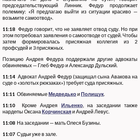
председательствующий Линник. Федур продолжает
полемику: «Я предлагаю выйти из ситуации красиво —
возьмите самоотвод».
11:18
Федур говорит, что не заявляет отвод суду. Но при
этом потребовал заявления о самоотводе от судей. Чтобы
затем формировалась присяжная коллегия из 2
профсудей и 3 присяжных.
Позицию Андрея Федура поддержали другие адвокаты
обвиняемых — Глеб Федур и Александр Дульский.
11:14
Адвокат Андрей Федур (защищал сына Авакова на
суде о «золотых рюкзаках») требует суда присяжных.
11:11
Обвиняемые
Медведько
и
Полищук
.
11:10
Кроме Андрея
Ильенко
, на заседании также
нардепы Оксана
Корчинская
и Андрей Левус.
11:08
На заседании — мать Олеся Бузины.
11:07
Судьи уже в зале.