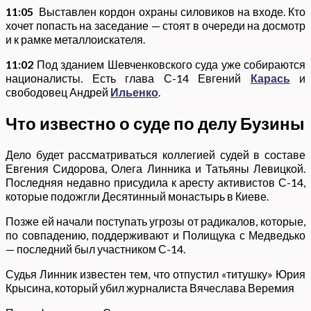
11:05
Выставлен кордон охраны силовиков на входе. Кто
хочет попасть на заседание — стоят в очереди на досмотр
и к рамке металлоискателя.
11:02
Под зданием Шевченковского суда уже собираются
националисты. Есть глава С-14 Евгений
Карась
и
свободовец Андрей
Ильенко
.
Что известно о суде по делу Бузины
Дело будет рассматриваться коллегией судей в составе
Евгения Сидорова, Олега Линника и Татьяны Левицкой.
Последняя недавно присудила к аресту активистов С-14,
которые подожгли Десятинный монастырь в Киеве.
Позже ей начали поступать угрозы от радикалов, которые,
по совпадению, поддерживают и Полищука с Медведько
— последний был участником С-14.
Судья Линник известен тем, что отпустил «титушку» Юрия
Крысина, который убил журналиста Вячеслава Веремия