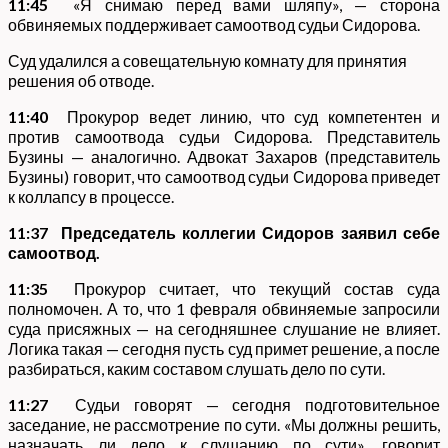
11:45
«Я снимаю перед вами шляпу», — сторона
обвиняемых поддерживает самоотвод судьи Сидорова.
Суд удалился а совещательную комнату для принятия
решения об отводе.
11:40
Прокурор ведет линию, что суд компетентен и
против самоотвода судьи Сидорова. Представитель
Бузины — аналогично. Адвокат Захаров (представитель
Бузины) говорит, что самоотвод судьи Сидорова приведет
к коллапсу в процессе.
11:37 Председатель коллегии Сидоров заявил себе
самоотвод.
11:35
Прокурор считает, что текущий состав суда
полномочен. А то, что 1 февраля обвиняемые запросили
суда присяжных — на сегодняшнее слушание не влияет.
Логика такая — сегодня пусть суд примет решение, а после
разбираться, каким составом слушать дело по сути.
11:27
Судьи говорят — сегодня подготовительное
заседание, не рассмотрение по сути. «Мы должны решить,
назначать ли дело к слушанию по сути», говорит