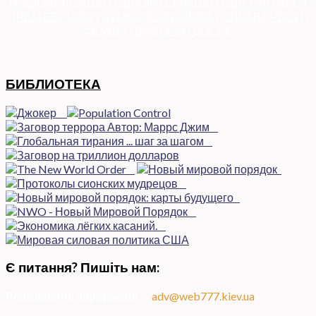
НАЦІОНАЛІЗАЦІЯ
|
ЄВРОІНТЕГРАЦІЯ
|
СВІТ ПРО НАС
|
ПРЕМ’ЄЕРІАДА
|
ДУМКА ПОЛІТОЛОГА
|
СПРАВА ЧЕСТІ
|
ФЕМІДА
|
ВИБОРЫ
|
ДОСЬЄ
БИБЛИОТЕКА
Є питання? Пишіть нам:
Розміщення інформації
—
adv@web777.kiev.ua