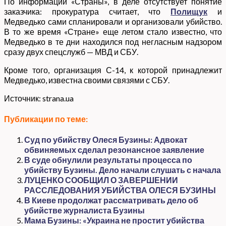
По информации «Страны», в деле отсутствует понятие
заказчика: прокуратура считает, что
Полищук
и
Медведько сами спланировали и организовали убийство.
В то же время «Стране» еще летом стало известно, что
Медведько в те дни находился под негласным надзором
сразу двух спецслужб — МВД и СБУ.
Кроме того, организация С-14, к которой принадлежит
Медведько, известна своими связями с СБУ.
Источник: strana.ua
Публикации по теме:
Суд по убийству Олеся Бузины: Адвокат
обвиняемых сделал резонансное заявление
В суде обнулили результаты процесса по
убийству Бузины. Дело начали слушать с начала
ЛУЦЕНКО СООБЩИЛ О ЗАВЕРШЕНИИ
РАССЛЕДОВАНИЯ УБИЙСТВА ОЛЕСЯ БУЗИНЫ
В Киеве продолжат рассматривать дело об
убийстве журналиста Бузины
Мама Бузины: «Украина не простит убийства