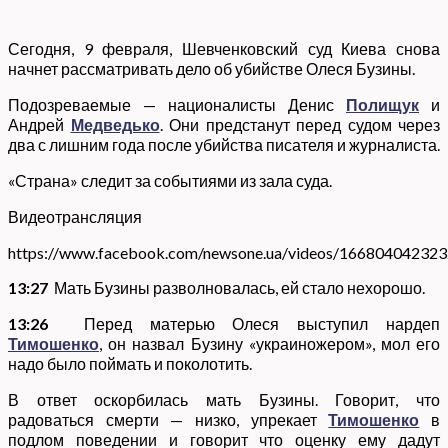
Сегодня, 9 февраля, Шевченковский суд Киева снова
начнет рассматривать дело об убийстве Олеся Бузины.
Подозреваемые — националисты Денис
Полищук
и
Андрей
Медведько
. Они предстанут перед судом через
два с лишним года после убийства писателя и журналиста.
«Страна» следит за событиями из зала суда.
Видеотрансляция
https://www.facebook.com/newsone.ua/videos/16680404232
13:27
Мать Бузины разволновалась, ей стало нехорошо.
13:26
Перед матерью Олеся выступил нардеп
Тимошенко
, он назвал Бузину «украиножером», мол его
надо было поймать и поколотить.
В ответ оскорбилась мать Бузины. Говорит, что
радоваться смерти — низко, упрекает
Тимошенко
в
подлом поведении и говорит что оценку ему дадут