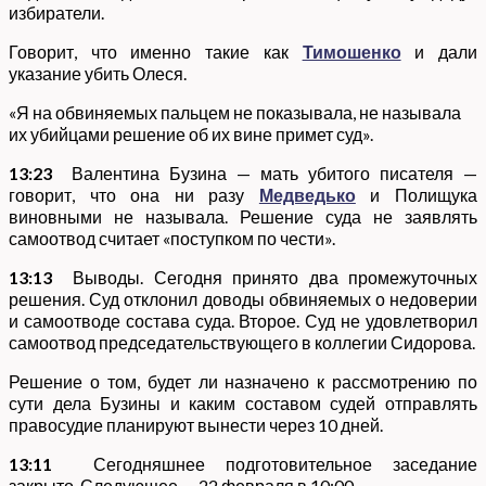
избиратели.
Говорит, что именно такие как
Тимошенко
и дали
указание убить Олеся.
«Я на обвиняемых пальцем не показывала, не называла
их убийцами решение об их вине примет суд».
13:23
Валентина Бузина — мать убитого писателя —
говорит, что она ни разу
Медведько
и Полищука
виновными не называла. Решение суда не заявлять
самоотвод считает «поступком по чести».
13:13
Выводы. Сегодня принято два промежуточных
решения. Суд отклонил доводы обвиняемых о недоверии
и самоотводе состава суда. Второе. Суд не удовлетворил
самоотвод председательствующего в коллегии Сидорова.
Решение о том, будет ли назначено к рассмотрению по
сути дела Бузины и каким составом судей отправлять
правосудие планируют вынести через 10 дней.
13:11
Сегодняшнее подготовительное заседание
закрыто. Следующее — 22 февраля в 10:00.