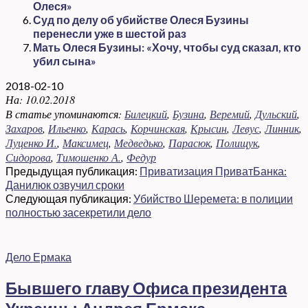
Олеся»
Суд по делу об убийстве Олеся Бузины
перенесли уже в шестой раз
Мать Олеся Бузины: «Хочу, чтобы суд сказал, кто
убил сына»
2018-02-10
На:
10.02.2018
В статье упоминаются:
Билецкий
,
Бузина
,
Веремий
,
Дульский
,
Захаров
,
Ильенко
,
Карась
,
Корчинская
,
Крысин
,
Левус
,
Линник
,
Луценко И.
,
Максимец
,
Медведько
,
Парасюк
,
Полищук
,
Сидорова
,
Тимошенко А.
,
Федур
Предыдущая публикация:
Приватизация ПриватБанка:
Данилюк озвучил сроки
Следующая публикация:
Убийство Шеремета: в полиции
полностью засекретили дело
Дело Ермака
Бывшего главу Офиса президента