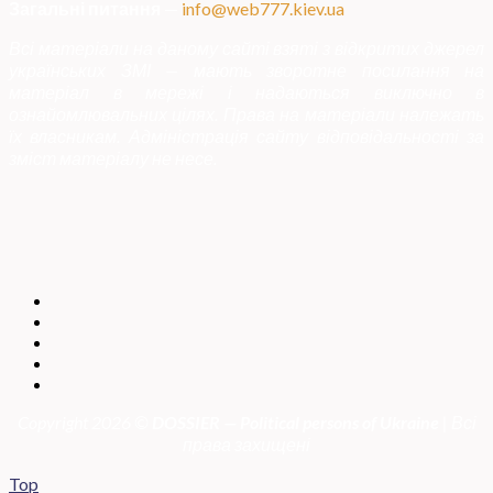
Загальні питання
—
info@web777.kiev.ua
Всі матеріали на даному сайті взяті з відкритих джерел
українських ЗМІ — мають зворотне посилання на
матеріал в мережі і надаються виключно в
ознайомлювальних цілях. Права на матеріали належать
їх власникам. Адміністрація сайту відповідальності за
зміст матеріалу не несе.
Copyright 2026 ©
DOSSIER — Political persons of Ukrain
e
| Всі
права захищені
Top