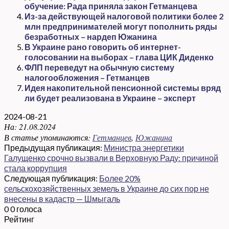
обучение: Рада приняла закон Гетманцева
Из-за действующей налоговой политики более 2
млн предпринимателей могут пополнить ряды
безработных – нардеп Южанина
В Украине рано говорить об интернет-
голосовании на выборах – глава ЦИК Диденко
ФЛП переведут на обычную систему
налогообложения – Гетманцев
Идея накопительной пенсионной системы вряд
ли будет реализована в Украине – эксперт
2024-08-21
На:
21.08.2024
В статье упоминаются:
Гетманцев
,
Южанина
Предыдущая публикация:
Министра энергетики
Галущенко срочно вызвали в Верховную Раду: причиной
стала коррупция
Следующая публикация:
Более 20%
сельскохозяйственных земель в Украине до сих пор не
внесены в кадастр — Шмыгаль
0
0
голоса
Рейтинг