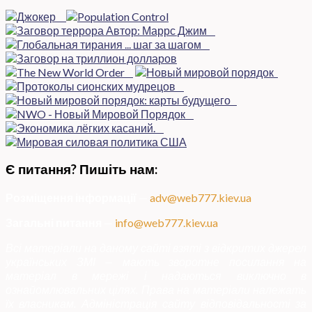
Є питання? Пишіть нам:
Розміщення інформації
—
adv@web777.kiev.ua
Загальні питання
—
info@web777.kiev.ua
Всі матеріали на даному сайті взяті з відкритих джерел
українських ЗМІ — мають зворотне посилання на
матеріал в мережі і надаються виключно в
ознайомлювальних цілях. Права на матеріали належать
їх власникам. Адміністрація сайту відповідальності за