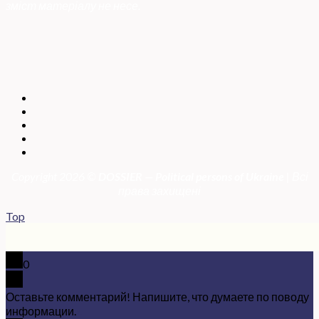
зміст матеріалу не несе.
Copyright 2026 ©
DOSSIER — Political persons of Ukrain
e
| Всі
права захищені
Top
0
Оставьте комментарий! Напишите, что думаете по поводу
информации.
x