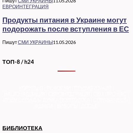
Пишут
СМИ УКРАИНЫ
11.05.2026
ЕВРОИНТЕГРАЦИЯ
Продукты питания в Украине могут
подорожать после вступления в ЕС
Пишут
СМИ УКРАИНЫ
11.05.2026
ТОП-8 / h24
КОРУПЦІЯ
|
РЕФОРМИ
|
ПРИВАТИЗАЦІЯ
|
НАЦІОНАЛІЗАЦІЯ
|
ЄВРОІНТЕГРАЦІЯ
|
СВІТ ПРО НАС
|
ПРЕМ’ЄЕРІАДА
|
ДУМКА ПОЛІТОЛОГА
|
СПРАВА ЧЕСТІ
|
ФЕМІДА
|
ВИБОРЫ
|
ДОСЬЄ
БИБЛИОТЕКА