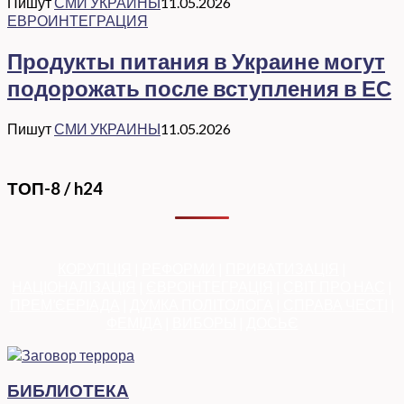
Пишут
СМИ УКРАИНЫ
11.05.2026
ЕВРОИНТЕГРАЦИЯ
Продукты питания в Украине могут
подорожать после вступления в ЕС
Пишут
СМИ УКРАИНЫ
11.05.2026
ТОП-8 / h24
КОРУПЦІЯ
|
РЕФОРМИ
|
ПРИВАТИЗАЦІЯ
|
НАЦІОНАЛІЗАЦІЯ
|
ЄВРОІНТЕГРАЦІЯ
|
СВІТ ПРО НАС
|
ПРЕМ’ЄЕРІАДА
|
ДУМКА ПОЛІТОЛОГА
|
СПРАВА ЧЕСТІ
|
ФЕМІДА
|
ВИБОРЫ
|
ДОСЬЄ
БИБЛИОТЕКА