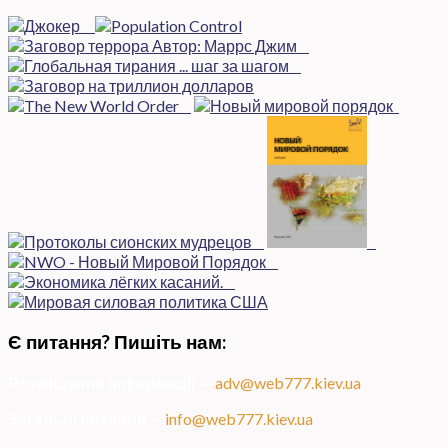
Є питання? Пишіть нам:
Розміщення інформації
—
adv@web777.kiev.ua
Загальні питання
—
info@web777.kiev.ua