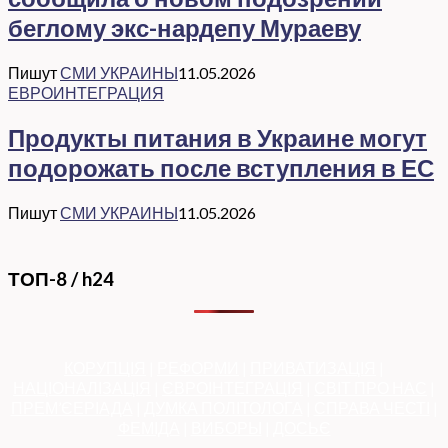
беглому экс-нардепу Мураеву
Пишут
СМИ УКРАИНЫ
11.05.2026
ЕВРОИНТЕГРАЦИЯ
Продукты питания в Украине могут
подорожать после вступления в ЕС
Пишут
СМИ УКРАИНЫ
11.05.2026
ТОП-8 / h24
КОРУПЦІЯ
|
РЕФОРМИ
|
ПРИВАТИЗАЦІЯ
|
НАЦІОНАЛІЗАЦІЯ
|
ЄВРОІНТЕГРАЦІЯ
|
СВІТ ПРО НАС
|
ПРЕМ’ЄЕРІАДА
|
ДУМКА ПОЛІТОЛОГА
|
СПРАВА ЧЕСТІ
|
ФЕМІДА
|
ВИБОРЫ
|
ДОСЬЄ