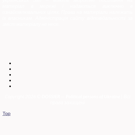
матеріал в мережі і надаються виключно в
ознайомлювальних цілях. Права на матеріали належать
їх власникам. Адміністрація сайту відповідальності за
зміст матеріалу не несе.
Copyright 2026 ©
DOSSIER — Political persons of Ukrain
e
| Всі
права захищені
Top