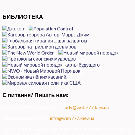
БИБЛИОТЕКА
Є питання? Пишіть нам:
Розміщення інформації
—
adv@web777.kiev.ua
Загальні питання
—
info@web777.kiev.ua
Всі матеріали на даному сайті взяті з відкритих джерел
українських ЗМІ — мають зворотне посилання на