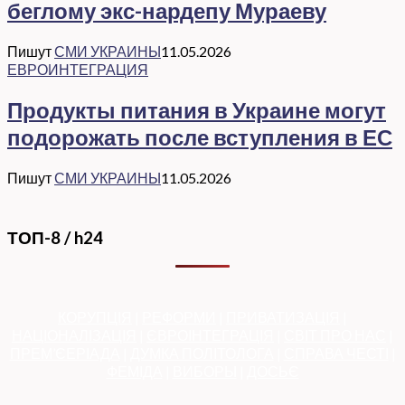
беглому экс-нардепу Мураеву
Пишут
СМИ УКРАИНЫ
11.05.2026
ЕВРОИНТЕГРАЦИЯ
Продукты питания в Украине могут
подорожать после вступления в ЕС
Пишут
СМИ УКРАИНЫ
11.05.2026
ТОП-8 / h24
КОРУПЦІЯ
|
РЕФОРМИ
|
ПРИВАТИЗАЦІЯ
|
НАЦІОНАЛІЗАЦІЯ
|
ЄВРОІНТЕГРАЦІЯ
|
СВІТ ПРО НАС
|
ПРЕМ’ЄЕРІАДА
|
ДУМКА ПОЛІТОЛОГА
|
СПРАВА ЧЕСТІ
|
ФЕМІДА
|
ВИБОРЫ
|
ДОСЬЄ