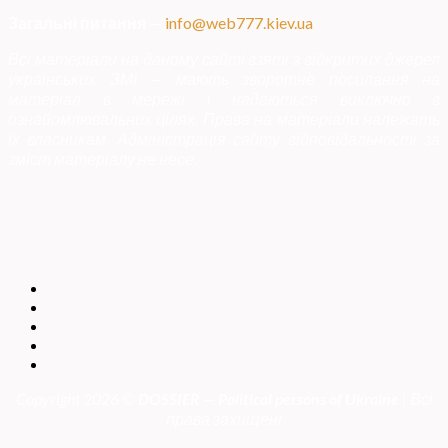
Загальні питання
—
info@web777.kiev.ua
Всі матеріали на даному сайті взяті з відкритих джерел
українських ЗМІ — мають зворотне посилання на
матеріал в мережі і надаються виключно в
ознайомлювальних цілях. Права на матеріали належать
їх власникам. Адміністрація сайту відповідальності за
зміст матеріалу не несе.
Copyright 2026 ©
DOSSIER — Political persons of Ukrain
e
| Всі
права захищені