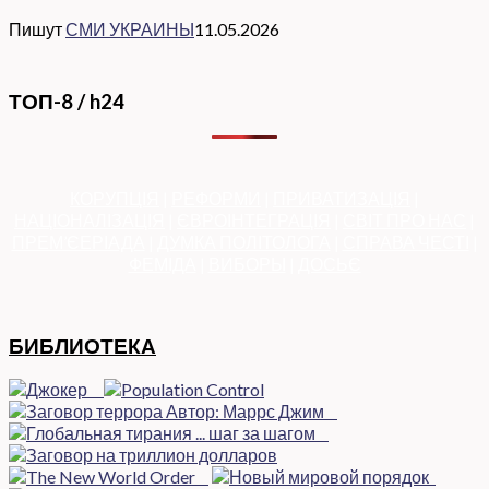
Пишут
СМИ УКРАИНЫ
11.05.2026
ТОП-8 / h24
КОРУПЦІЯ
|
РЕФОРМИ
|
ПРИВАТИЗАЦІЯ
|
НАЦІОНАЛІЗАЦІЯ
|
ЄВРОІНТЕГРАЦІЯ
|
СВІТ ПРО НАС
|
ПРЕМ’ЄЕРІАДА
|
ДУМКА ПОЛІТОЛОГА
|
СПРАВА ЧЕСТІ
|
ФЕМІДА
|
ВИБОРЫ
|
ДОСЬЄ
БИБЛИОТЕКА