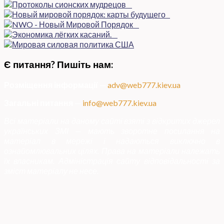
Є питання? Пишіть нам:
Розміщення інформації
—
adv@web777.kiev.ua
Загальні питання
—
info@web777.kiev.ua
Всі матеріали на даному сайті взяті з відкритих джерел
українських ЗМІ — мають зворотне посилання на
матеріал в мережі і надаються виключно в
ознайомлювальних цілях. Права на матеріали належать
їх власникам. Адміністрація сайту відповідальності за
зміст матеріалу не несе.