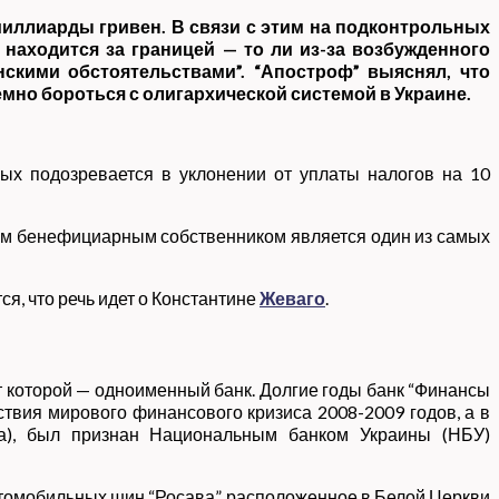
миллиарды гривен. В связи с этим на подконтрольных
находится за границей — то ли из-за возбужденного
нскими обстоятельствами”. “Апостроф” выяснял, что
емно бороться с олигархической системой в Украине.
рых подозревается в уклонении от уплаты налогов на 10
ным бенефициарным собственником является один из самых
, что речь идет о Константине
Жеваго
.
 которой — одноименный банк. Долгие годы банк “Финансы
твия мирового финансового кризиса 2008-2009 годов, а в
нка), был признан Национальным банком Украины (НБУ)
втомобильных шин “Росава”, расположенное в Белой Церкви