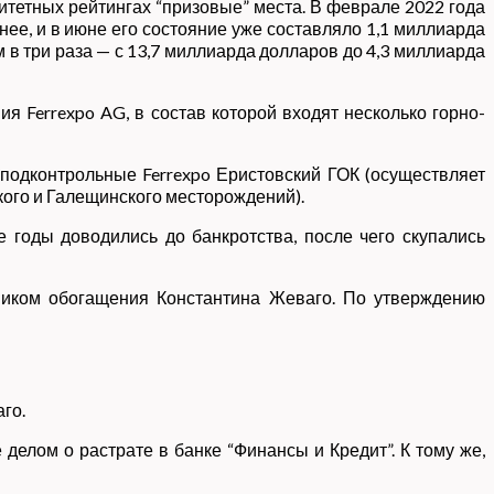
ритетных рейтингах “призовые” места. В феврале 2022 года
нее, и в июне его состояние уже составляло 1,1 миллиарда
 в три раза — с 13,7 миллиарда долларов до 4,3 миллиарда
 Ferrexpo AG, в состав которой входят несколько горно-
подконтрольные Ferrexpo Еристовский ГОК (осуществляет
ого и Галещинского месторождений).
е годы доводились до банкротства, после чего скупались
ником обогащения Константина Жеваго. По утверждению
го.
делом о растрате в банке “Финансы и Кредит”. К тому же,