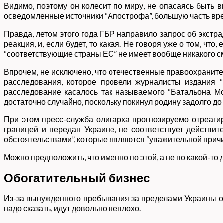
Видимо, поэтому он колесит по миру, не опасаясь быть в
осведомленные источники “Апострофа”, большую часть вр
Правда, летом этого года ГБР направило запрос об экстра
реакция, и, если будет, то какая. Не говоря уже о том, ч
“соответствующие страны ЕС” не имеет вообще никакого см
Впрочем, не исключено, что отечественные правоохранител
расследования, которое провели журналисты издания “
расследование касалось так называемого “Батальона Мо
достаточно случайно, поскольку покинул родину задолго д
При этом пресс-служба олигарха прогнозируемо отреагир
границей и передан Украине, не соответствует действит
обстоятельствами”, которые являются “уважительной прич
Можно предположить, что именно по этой, а не по какой-то
Обогатительный бизнес
Из-за вынужденного пребывания за пределами Украины ол
надо сказать, идут довольно неплохо.