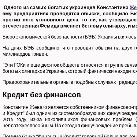
Одного из самых богатых украинцев Константина
Же
ему предприятиях проводятся обыски, сообщило Бюр
против него уголовного дела, то ли, как утвержда
отечественная Фемида вменяет беглому олигарху, и мо
Бюро экономической безопасности (БЭБ) Украины взялось 
На днях БЭБ сообщило, что проводит обыски на двух го
миллиардов гривен.
“Эти ГОКи и еще десяток обществ относятся к группе св
богатых олигархов Украины, который фактически находится
Правоохранительные органы в подобных случаях традицион
Кредит без финансов
Константин Жеваго является собственником финансово-пр
и Кредит” был одним из системообразующих финучреждени
2015 году, из-за накопившихся финансовых проблем (
неплатежеспособным. На сегодня финучреждение пребыва
Помимо банка “Финансы и Кредит” головной болью для Кон