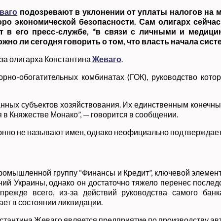
ваго
подозревают в уклонении от уплаты налогов на 
о экономической безопасности. Сам олигарх сейчас 
ют в его пресс-службе, “в связи с личными и медици
жно ли сегодня говорить о том, что власть начала сист
за олигарха Константина
Жеваго
.
рно-обогатительных комбинатах (ГОК), руководство кото
язанных субъектов хозяйствования. Их единственным конеч
 в Княжестве Монако”, — говорится в сообщении.
но не называют имен, однако неофициально подтверждается
омышленной группу “Финансы и Кредит”, ключевой элемент
й Украины, однако он достаточно тяжело перенес последс
прежде всего, из-за действий руководства самого ба
ет в состоянии ликвидации.
стантина Жеваго является предприятие по производству а