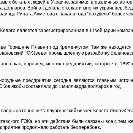
 самых богатых людей в Украине, занимая в различных авто
 долларов. Война сделала его, как и многих украинцев, бед
краинца Рината Ахметова с начала года “похудело” более чем
ваго является зарегистрированная в Швейцарии компания
оде Горишние Плавни под Кременчугом. Там же находятся 
лановский ГОК (ведет промышленную разработку Белановск
нна, как, впрочем, многих предприятий, которые в 1990-
норудные предприятия сегодня являются главным источ
ОКов якобы составляли до 1 миллиарда долларов в год.
взоры на горно-металлургический бизнес Константина Жева
вского ГОКа, но эти действия были связаны все с тем же 
едприятие продолжало работать без перебоев.