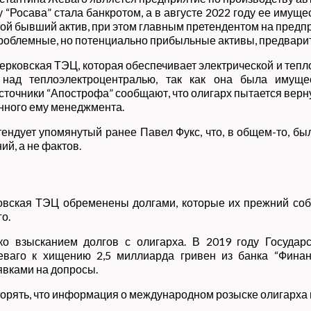
у “Росава” стала банкротом, а в августе 2022 году ее иму
вой бывший актив, при этом главным претендентом на пред
 проблемные, но потенциально прибыльные активы, предварит
рковская ТЭЦ, которая обеспечивает электрической и тепло
ь над теплоэлектроцентралью, так как она была имущ
сточники “Апострофа” сообщают, что олигарх пытается верну
нного ему менеджмента.
ендует упомянутый ранее Павел Фукс, что, в общем-то, бы
ий, а не фактов.
рковская ТЭЦ обременены долгами, которые их прежний соб
о.
ко взысканием долгов с олигарха. В 2019 году Государ
ваго к хищению 2,5 миллиарда гривен из банка “Финан
явками на допросы.
торять, что информация о международном розыске олигарха 