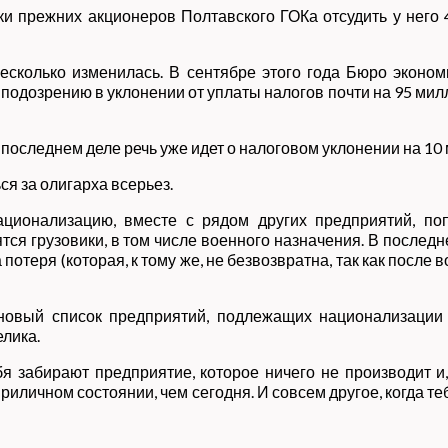
 прежних акционеров Полтавского ГОКа отсудить у него 
есколько изменилась. В сентябре этого года Бюро эконо
подозрению в уклонении от уплаты налогов почти на 95 милл
у в последнем деле речь уже идет о налоговом уклонении на 1
ся за олигарха всерьез.
ационализацию, вместе с рядом других предприятий, по
тся грузовики, в том числе военного назначения. В последн
ка потеря (которая, к тому же, не безвозвратна, так как по
новый список предприятий, подлежащих национализации
лика.
бя забирают предприятие, которое ничего не производит и,
риличном состоянии, чем сегодня. И совсем другое, когда те