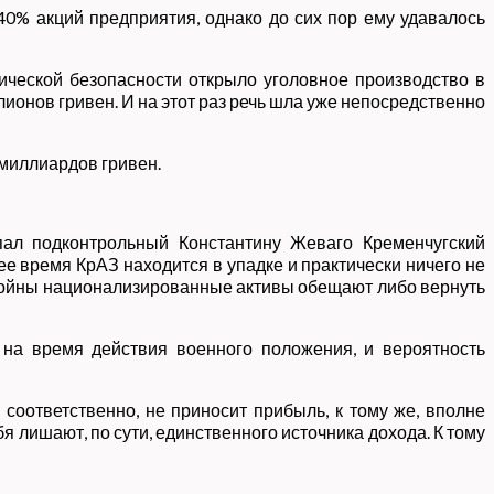
40% акций предприятия, однако до сих пор ему удавалось
мической безопасности открыло уголовное производство в
ионов гривен. И на этот раз речь шла уже непосредственно
0 миллиардов гривен.
пал подконтрольный Константину Жеваго Кременчугский
ее время КрАЗ находится в упадке и практически ничего не
сле войны национализированные активы обещают либо вернуть
 на время действия военного положения, и вероятность
 соответственно, не приносит прибыль, к тому же, вполне
бя лишают, по сути, единственного источника дохода. К тому