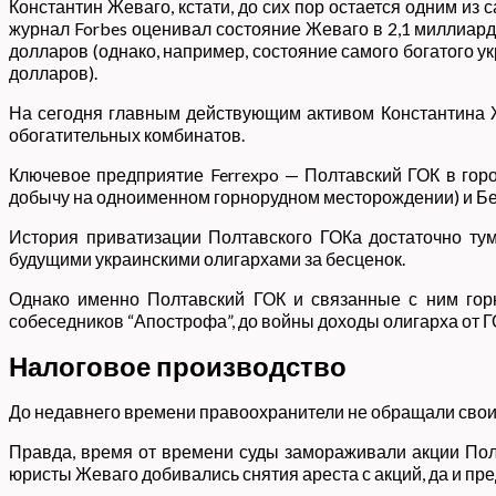
Константин Жеваго, кстати, до сих пор остается одним из
журнал Forbes оценивал состояние Жеваго в 2,1 миллиарда
долларов (однако, например, состояние самого богатого у
долларов).
На сегодня главным действующим активом Константина Же
обогатительных комбинатов.
Ключевое предприятие Ferrexpo — Полтавский ГОК в гор
добычу на одноименном горнорудном месторождении) и Бе
История приватизации Полтавского ГОКа достаточно тума
будущими украинскими олигархами за бесценок.
Однако именно Полтавский ГОК и связанные с ним гор
собеседников “Апострофа”, до войны доходы олигарха от Г
Налоговое производство
До недавнего времени правоохранители не обращали свои 
Правда, время от времени суды замораживали акции Полта
юристы Жеваго добивались снятия ареста с акций, да и пр