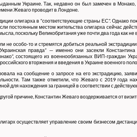
ыданным Украине. Так, недавно он был замечен в Монако,
емени Жеваго проводит в Лондоне.
диции олигарха в “соответствующие страны ЕС”. Однако пок
то, если постоянным местом жительства олигарха сейчас дейс
ысла, поскольку Великобритания уже почти два года как не 
и не особо-то и стремятся добиться реальной экстрадиции 
Украинская правда” — именно они засекли Константина
нако”, состоящего из военнообязанных ВИП-граждан Укра
о российского вторжения и введения в Украине военного по
овала на сообщение о запросе на его экстрадицию, заяви
ельности. Там также отметили, что Жеваго с 2019 года н
иной для нахождения за границей в соответствии с действу
 другой причине, Константин Жеваго воздерживается от визит
игарх осуществляет управление своим бизнесом дистанци