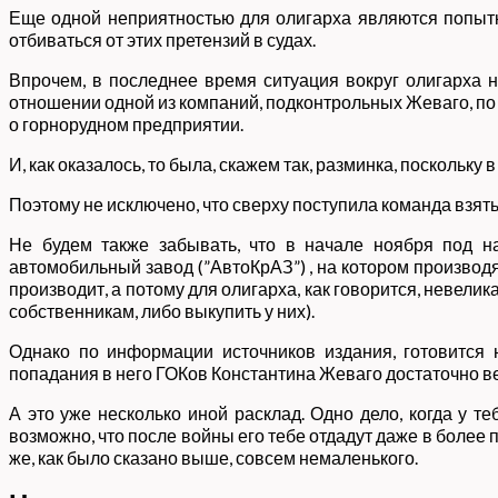
Еще одной неприятностью для олигарха являются попытки
отбиваться от этих претензий в судах.
Впрочем, в последнее время ситуация вокруг олигарха н
отношении одной из компаний, подконтрольных Жеваго, по 
о горнорудном предприятии.
И, как оказалось, то была, скажем так, разминка, поскольк
Поэтому не исключено, что сверху поступила команда взять
Не будем также забывать, что в начале ноября под н
автомобильный завод (”АвтоКрАЗ”) , на котором производя
производит, а потому для олигарха, как говорится, невели
собственникам, либо выкупить у них).
Однако по информации источников издания, готовится 
попадания в него ГОКов Константина Жеваго достаточно ве
А это уже несколько иной расклад. Одно дело, когда у те
возможно, что после войны его тебе отдадут даже в более п
же, как было сказано выше, совсем немаленького.