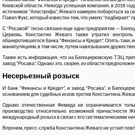
Киевской области. Некогда успешная компания, в 2018 год
источников “Апострофа”, Жеваго намерен побороться за с
Павел Фукс, который известен тем, что умело “подбирает”
С “Росавой” тесно связано еще одно предприятие — Белоце
Церковь. Константин Жеваго также утратил контрол
обанкротившегося банка “Финансы и Кредит”. Опять-таки, и
манипуляциям, в том числе, путем навязывания дружестве
Также есть информация, что на Белоцерковскую ТЭЦ прет
завод “Росава”. Однако это, скорее, из области предположен
Несерьезный розыск
И банк “Финансы и Кредит”, и завод “Росава”, и Белоце
основанием для судебных исков против Константина Жеваг
Однако отечественная Фемида не ограничивается толь
производство относительно возможной причастности Же
международный розыск в связи с его систематическими не
Впрочем, пресс-служба Константина Жеваго не устает пов