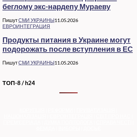
беглому экс-нардепу Мураеву
Пишут
СМИ УКРАИНЫ
11.05.2026
ЕВРОИНТЕГРАЦИЯ
Продукты питания в Украине могут
подорожать после вступления в ЕС
Пишут
СМИ УКРАИНЫ
11.05.2026
ТОП-8 / h24
КОРУПЦІЯ
|
РЕФОРМИ
|
ПРИВАТИЗАЦІЯ
|
НАЦІОНАЛІЗАЦІЯ
|
ЄВРОІНТЕГРАЦІЯ
|
СВІТ ПРО НАС
|
ПРЕМ’ЄЕРІАДА
|
ДУМКА ПОЛІТОЛОГА
|
СПРАВА ЧЕСТІ
|
ФЕМІДА
|
ВИБОРЫ
|
ДОСЬЄ