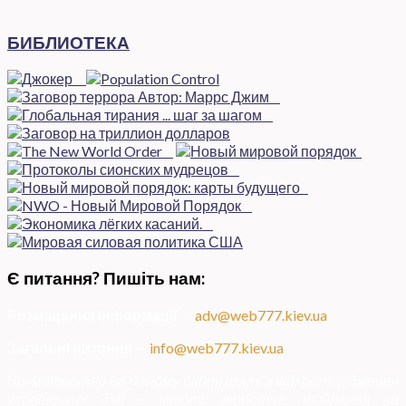
БИБЛИОТЕКА
Є питання? Пишіть нам:
Розміщення інформації
—
adv@web777.kiev.ua
Загальні питання
—
info@web777.kiev.ua
Всі матеріали на даному сайті взяті з відкритих джерел
українських ЗМІ — мають зворотне посилання на