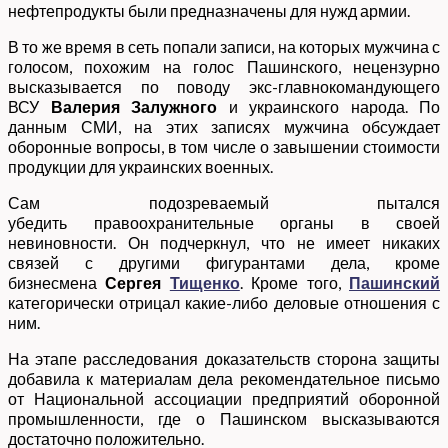
нефтепродукты были предназначены для нужд армии.
В то же время в сеть попали записи, на которых мужчина с
голосом, похожим на голос Пашинского, нецензурно
высказывается по поводу экс-главнокомандующего
ВСУ
Валерия Залужного
и украинского народа. По
данным СМИ, на этих записях мужчина обсуждает
оборонные вопросы, в том числе о завышении стоимости
продукции для украинских военных.
Сам подозреваемый пытался
убедить правоохранительные органы в своей
невиновности. Он подчеркнул, что не имеет никаких
связей с другими фигурантами дела, кроме
бизнесмена
Сергея
Тищенко
. Кроме того,
Пашинский
категорически отрицал какие-либо деловые отношения с
ним.
На этапе расследования доказательств сторона защиты
добавила к материалам дела рекомендательное письмо
от Национальной ассоциации предприятий оборонной
промышленности, где о Пашинском высказываются
достаточно положительно.