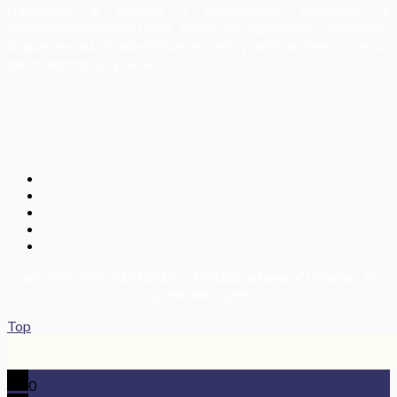
матеріал в мережі і надаються виключно в
ознайомлювальних цілях. Права на матеріали належать
їх власникам. Адміністрація сайту відповідальності за
зміст матеріалу не несе.
Copyright 2026 ©
DOSSIER — Political persons of Ukrain
e
| Всі
права захищені
Top
0