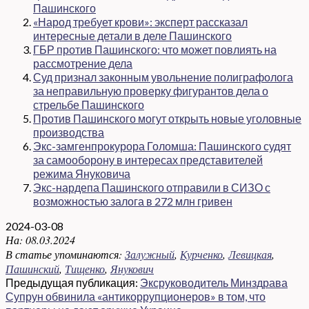
Пашинского
«Народ требует крови»: эксперт рассказал
интересные детали в деле Пашинского
ГБР против Пашинского: что может повлиять на
рассмотрение дела
Суд признал законным увольнение полиграфолога
за неправильную проверку фигурантов дела о
стрельбе Пашинского
Против Пашинского могут открыть новые уголовные
производства
Экс-замгенпрокурора Голомша: Пашинского судят
за самооборону в интересах представителей
режима Януковича
Экс-нардепа Пашинского отправили в СИЗО с
возможностью залога в 272 млн гривен
2024-03-08
На:
08.03.2024
В статье упоминаются:
Залужный
,
Курченко
,
Левицкая
,
Пашинский
,
Тищенко
,
Янукович
Предыдущая публикация:
Эксруководитель Минздрава
Супрун обвинила «антикоррупционеров» в том, что