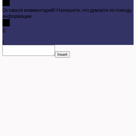
Оставьте комментарий! Напишите, что думаете по поводу
информации.
x
(
)
x
|
Ответить
Insert