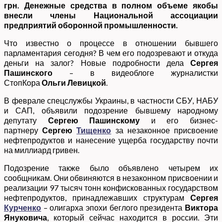
грн. Денежные средства в полном объеме якобы
внесли члены Национальной ассоциации
предприятий оборонной промышленности.
Что известно о процессе в отношении бывшего
парламентария сегодня? В чем его подозревают и откуда
деньги на залог? Новые подробности дела
Сергея
Пашинского
– в видеоблоге журналистки
СтопКора
Ольги Левицкой
.
В феврале спецслужбы Украины, в частности СБУ, НАБУ
и САП, объявили подозрение бывшему народному
депутату
Сергею Пашинскому
и его бизнес-
партнеру
Сергею
Тищенко
за незаконное присвоение
нефтепродуктов и нанесение ущерба государству почти
на миллиард гривен.
Подозрение также было объявлено четырем их
сообщникам. Они обвиняются в незаконном присвоении и
реализации 97 тысяч тонн конфискованных государством
нефтепродуктов, принадлежавших структурам
Сергея
Курченко
– олигарха эпохи беглого президента
Виктора
Януковича
, который сейчас находится в россии. Эти