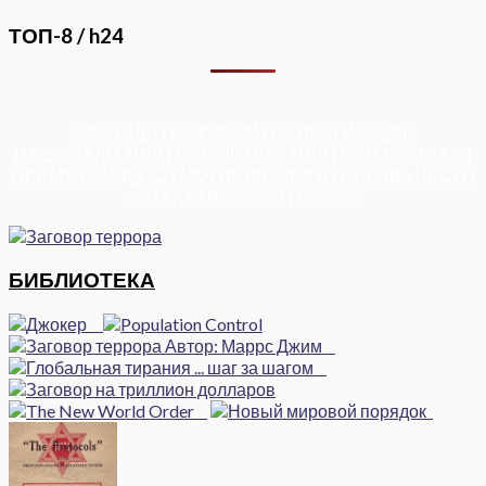
ТОП-8 / h24
КОРУПЦІЯ
|
РЕФОРМИ
|
ПРИВАТИЗАЦІЯ
|
НАЦІОНАЛІЗАЦІЯ
|
ЄВРОІНТЕГРАЦІЯ
|
СВІТ ПРО НАС
|
ПРЕМ’ЄЕРІАДА
|
ДУМКА ПОЛІТОЛОГА
|
СПРАВА ЧЕСТІ
|
ФЕМІДА
|
ВИБОРЫ
|
ДОСЬЄ
БИБЛИОТЕКА