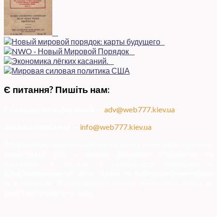
Є питання? Пишіть нам:
Розміщення інформації
—
adv@web777.kiev.ua
Загальні питання
—
info@web777.kiev.ua
Всі матеріали на даному сайті взяті з відкритих джерел
українських ЗМІ — мають зворотне посилання на
матеріал в мережі і надаються виключно в
ознайомлювальних цілях. Права на матеріали належать
їх власникам. Адміністрація сайту відповідальності за
зміст матеріалу не несе.