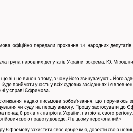
ова офіційно передали прохання 14 народних депутатів 
ула група народних депутатів України, зокрема, Ю. Мірошни
що він не винен в тому, в чому його звинувачують. Його адв
і буде приймати участь у всіх судових засіданнях і я впевне
анні у справі Єфремова.
скликання надаю письмове зобов’язання, що поручаюсь з
ідування чи суду на першу вимогу. Прошу застосувати до Єф
понад 8 років як патріота України, патріота свого регіон
ргійович свою правоту доведе. Я в цьому переконаний.»
Єфремову захистити своє добре ім’я, довести свою невинува