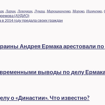
ая
,
Ларин
,
Левочкин
,
Лукаш
,
Мирошниченко
,
Мороко
,
Нимченко
,
фремова (АУДИО)
 в 2014 году предала своих граждан
раины Андрея Ермака арестовали по
евременными выводы по делу Ермак
лу о «Династии». Что известно?