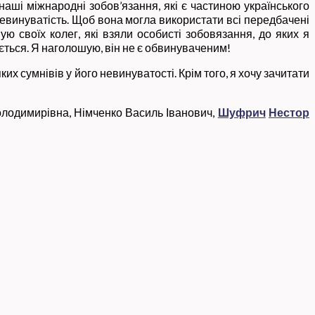
наші міжнародні зобов’язання, які є частиною українського
евинуватість. Щоб вона могла використати всі передбачені
ю своїх колег, які взяли особисті зобовязання, до яких я
ться. Я наголошую, він не є обвинуваченим!
их сумнівів у його невинуватості. Крім того, я хочу зачитати
олодимирівна, Німченко Василь Іванович,
Шуфрич
Нестор