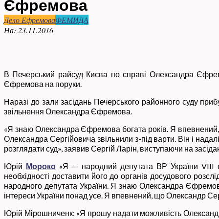
Єфремова
Дело Ефремова
ФЕМИДА
На:
23.11.2016
В Печерський райсуд Києва по справі Олександра Єфрем
Єфремова на поруки.
Наразі до зали засідань Печерського районного суду приб
звільнення Олександра Єфремова.
«Я знаю Олександра Єфремова богата років. Я впевнений, 
Олександра Сергійовича звільнили з-під варти. Він і надал
розглядати суд», заявив Сергій Ларін, виступаючи на засід
Юрій
Мороко
«Я — народний депутата ВР України VIII 
необхідності доставити його до органів досудового розсл
народного депутата України. Я знаю Олександра Єфремова 
інтереси України понад усе. Я впевнений, що Олександр Се
Юрій Мірошниченк: «Я прошу надати можливість Олександру 