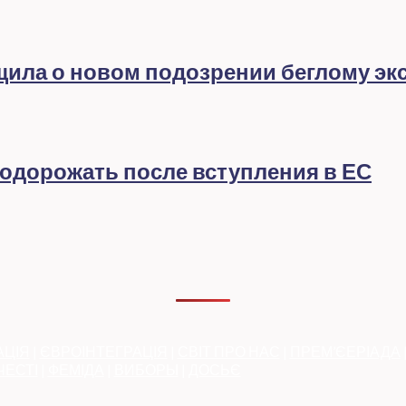
бщила о новом подозрении беглому эк
подорожать после вступления в ЕС
АЦІЯ
|
ЄВРОІНТЕГРАЦІЯ
|
СВІТ ПРО НАС
|
ПРЕМ’ЄЕРІАДА
ЧЕСТІ
|
ФЕМІДА
|
ВИБОРЫ
|
ДОСЬЄ