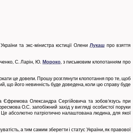
України та экс-мінистра юстиції Олени
Лукаш
про взяття
ченко, С. Ларін, Ю.
Мороко
, з письмовим клопотанням про
окати це довели. Прошу розглянути клопотання про те, щоб
ний, що його невинність буде доведена, коли цю справу буде
а Єфремова Олександра Сергійовича та зобов’язусь при
ресмова О.С. запобіжний захід у вигляді особистої поруки
у. Це абсолютно патріотично налаштована людина, для якої
тість, а тим самим зберегти і статус України, як правової