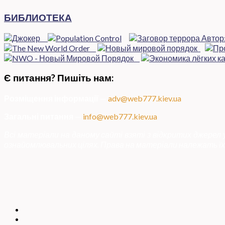
БИБЛИОТЕКА
Є питання? Пишіть нам:
Розміщення інформації
—
adv@web777.kiev.ua
Загальні питання
—
info@web777.kiev.ua
Всі матеріали на даному сайті взяті з відкритих джерел
ознайомлювальних цілях. Права на матеріали належать їх 