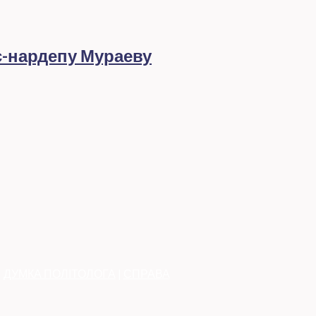
с-нардепу Мураеву
|
ДУМКА ПОЛІТОЛОГА
|
СПРАВА