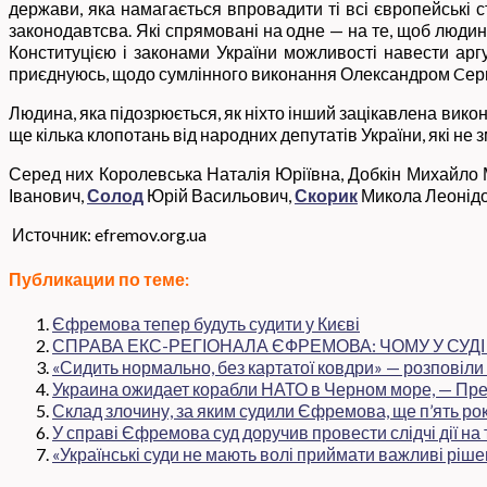
держави, яка намагається впровадити ті всі європейські с
законодавтсва. Які спрямовані на одне — на те, щоб люди
Конституцією і законами України можливості навести аргу
приєднуюсь, щодо сумлінного виконання Олександром Cергі
Людина, яка підозрюється, як ніхто інший зацікавлена викону
ще кілька клопотань від народних депутатів України, які не 
Серед них Королевська Наталія Юріївна, Добкін Михайло 
Іванович,
Солод
Юрій Васильович,
Скорик
Микола Леонідо
Источник: efremov.org.ua
Публикации по теме:
Єфремова тепер будуть судити у Києві
СПРАВА ЕКС-РЕГІОНАЛА ЄФРЕМОВА: ЧОМУ У СУДІ 
«Сидить нормально, без картатої ковдри» — розповіл
Украина ожидает корабли НАТО в Черном море, — Пр
Склад злочину, за яким судили Єфремова, ще п’ять ро
У справі Єфремова суд доручив провести слідчі дії на 
«Українські суди не мають волі приймати важливі рі