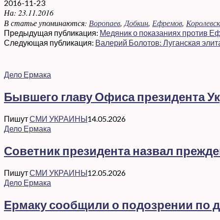
2016-11-23
На:
23.11.2016
В статье упоминаются:
Воропаев
,
Добкин
,
Ефремов
,
Королевск
Предыдущая публикация:
Медяник о показаниях против Е
Следующая публикация:
Валерий Болотов: Луганская элита
Дело Ермака
Бывшего главу Офиса президента Ук
Пишут
СМИ УКРАИНЫ
14.05.2026
Дело Ермака
Советник президента назвал прежд
Пишут
СМИ УКРАИНЫ
12.05.2026
Дело Ермака
Ермаку сообщили о подозрении по де