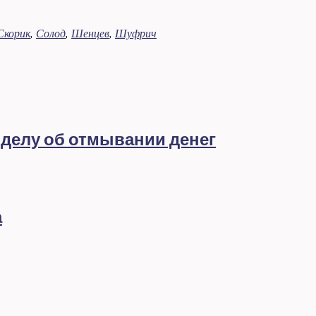
Скорик
,
Солод
,
Шенцев
,
Шуфрич
 делу об отмывании денег
а