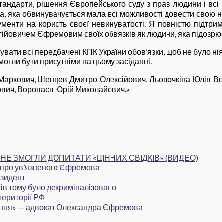
тандарти, рішення Європейського суду з прав людини і всі 
на, яка обвинувачується мала всі можливості довести свою н
менти на користь своєї невинуватості. Я повністю підтриму
йовичем Єфремовим своїх обвязків як людини, яка підозрює
вати всі передбачені КПК України обов’язки, щоб не було ніяк
змогли бути присутніми на цьому засіданні.
Маркович, Шенцев Дмитро Олексійович, Льовочкіна Юлія В
вич, Воропаєв Юрій Миколайович.»
НЕ ЗМОГЛИ ДОПИТАТИ «ЦІННИХ СВІДКІВ» (ВИДЕО)
и про ув’язненого Єфремова
езидент
ків тому було декриміналізовано
території РФ
шення» — адвокат Олександра Єфремова