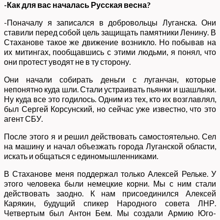
-Как для вас началась Русская весна?
-Поначалу я записался в добровольцы Луганска. Они
ставили перед собой цель защищать памятники Ленину. В
Стаханове такое же движение возникло. Но побывав на
их митингах, пообщавшись с этими людьми, я понял, что
они протест уводят не в ту сторону.
Они начали собирать деньги с луганчан, которые
непонятно куда шли. Стали устраивать пьянки и шашлыки.
Ну куда все это годилось. Одним из тех, кто их возглавлял,
был Сергей Корсунский, но сейчас уже известно, что это
агент СБУ.
После этого я и решил действовать самостоятельно. Сел
на машину и начал объезжать города Луганской области,
искать и общаться с единомышленниками.
В Стаханове меня поддержал только Алексей Рельке. У
этого человека были немецкие корни. Мы с ним стали
действовать заодно. К нам присоединился Алексей
Карякин, будущий спикер Народного совета ЛНР.
Четвертым был Антон Бем. Мы создали Армию Юго-