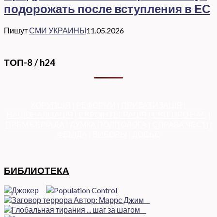
подорожать после вступления в ЕС
Пишут
СМИ УКРАИНЫ
11.05.2026
ТОП-8 / h24
КОРУПЦІЯ
|
РЕФОРМИ
|
ПРИВАТИЗАЦІЯ
|
НАЦІОНАЛІЗАЦІЯ
|
ЄВРОІНТЕГРАЦІЯ
|
СВІТ ПРО НАС
|
ПРЕМ’ЄЕРІАДА
|
ДУМКА ПОЛІТОЛОГА
|
СПРАВА ЧЕСТІ
|
ФЕМІДА
|
ВИБОРЫ
|
ДОСЬЄ
БИБЛИОТЕКА