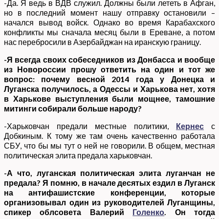
-Да. Я ведь в ВДВ служил. Должны были лететь в Афган,
но в последний момент нашу отправку остановили –
начался вывод войск. Однако во время Карабахского
конфликты мы сначала месяц были в Ереване, а потом
нас перебросили в Азербайджан на иранскую границу.
-Я всегда своих собеседников из Донбасса и вообще
из Новороссии прошу ответить на один и тот же
вопрос: почему весной 2014 года у Донецка и
Луганска получилось, а Одессы и Харькова нет, хотя
в Харькове выступления были мощнее, тамошние
митинги собирали больше народу?
-Харьковчан предали местные политики,
Кернес
с
Добкиным. К тому же там очень качественно работала
СБУ, что бы мы тут о ней не говорили. В общем, местная
политическая элита предала харьковчан.
-А что, луганская политическая элита луганчан не
предала? Я помню, в начале десятых ездил в Луганск
на антифашистские конференции, которые
организовывал один из руководителей Луганщины,
спикер облсовета Валерий
Голенко
. Он тогда