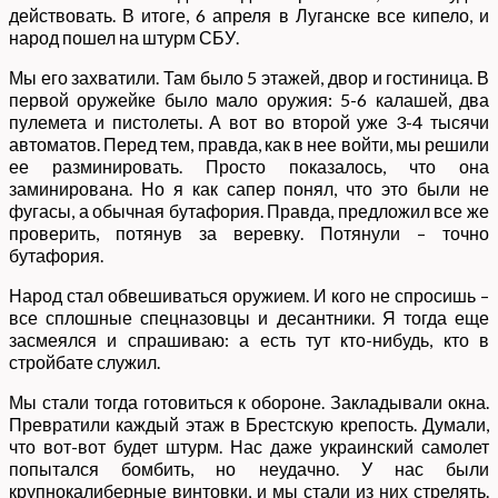
действовать. В итоге, 6 апреля в Луганске все кипело, и
народ пошел на штурм СБУ.
Мы его захватили. Там было 5 этажей, двор и гостиница. В
первой оружейке было мало оружия: 5-6 калашей, два
пулемета и пистолеты. А вот во второй уже 3-4 тысячи
автоматов. Перед тем, правда, как в нее войти, мы решили
ее разминировать. Просто показалось, что она
заминирована. Но я как сапер понял, что это были не
фугасы, а обычная бутафория. Правда, предложил все же
проверить, потянув за веревку. Потянули – точно
бутафория.
Народ стал обвешиваться оружием. И кого не спросишь –
все сплошные спецназовцы и десантники. Я тогда еще
засмеялся и спрашиваю: а есть тут кто-нибудь, кто в
стройбате служил.
Мы стали тогда готовиться к обороне. Закладывали окна.
Превратили каждый этаж в Брестскую крепость. Думали,
что вот-вот будет штурм. Нас даже украинский самолет
попытался бомбить, но неудачно. У нас были
крупнокалиберные винтовки, и мы стали из них стрелять.