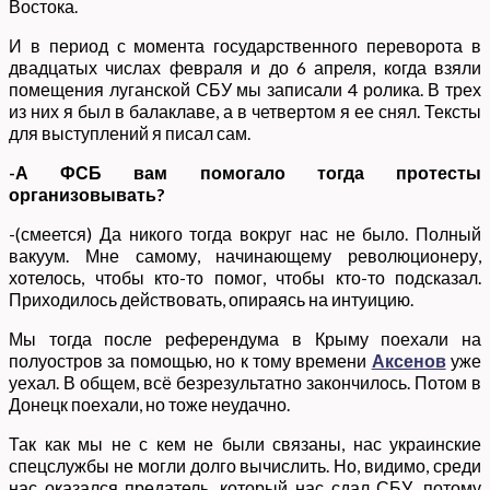
Востока.
И в период с момента государственного переворота в
двадцатых числах февраля и до 6 апреля, когда взяли
помещения луганской СБУ мы записали 4 ролика. В трех
из них я был в балаклаве, а в четвертом я ее снял. Тексты
для выступлений я писал сам.
-А ФСБ вам помогало тогда протесты
организовывать?
-(смеется) Да никого тогда вокруг нас не было. Полный
вакуум. Мне самому, начинающему революционеру,
хотелось, чтобы кто-то помог, чтобы кто-то подсказал.
Приходилось действовать, опираясь на интуицию.
Мы тогда после референдума в Крыму поехали на
полуостров за помощью, но к тому времени
Аксенов
уже
уехал. В общем, всё безрезультатно закончилось. Потом в
Донецк поехали, но тоже неудачно.
Так как мы не с кем не были связаны, нас украинские
спецслужбы не могли долго вычислить. Но, видимо, среди
нас оказался предатель, который нас сдал СБУ, потому