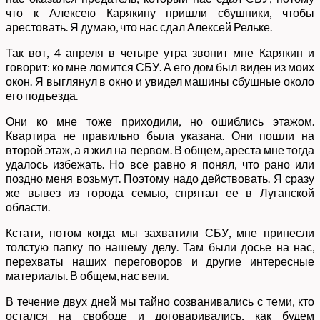
что к Алексею Карякину пришли сбушники, чтобы
арестовать. Я думаю, что нас сдал Алексей Рельке.
Так вот, 4 апреля в четыре утра звонит мне Карякин и
говорит: ко мне ломится СБУ. А его дом был виден из моих
окон. Я выглянул в окно и увидел машины сбушные около
его подъезда.
Они ко мне тоже приходили, но ошиблись этажом.
Квартира не правильно была указана. Они пошли на
второй этаж, а я жил на первом. В общем, ареста мне тогда
удалось избежать. Но все равно я понял, что рано или
поздно меня возьмут. Поэтому надо действовать. Я сразу
же вывез из города семью, спрятал ее в Луганской
области.
Кстати, потом когда мы захватили СБУ, мне принесли
толстую папку по нашему делу. Там были досье на нас,
перехваты наших переговоров и другие интересные
материалы. В общем, нас вели.
В течение двух дней мы тайно созванивались с теми, кто
остался на свободе и договаривались, как будем