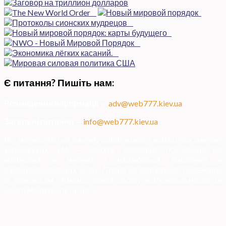
Є питання? Пишіть нам:
Розміщення інформації
—
adv@web777.kiev.ua
Загальні питання
—
info@web777.kiev.ua
Всі матеріали на даному сайті взяті з відкритих джерел
українських ЗМІ — мають зворотне посилання на
матеріал в мережі і надаються виключно в
ознайомлювальних цілях. Права на матеріали належать
їх власникам. Адміністрація сайту відповідальності за
зміст матеріалу не несе.