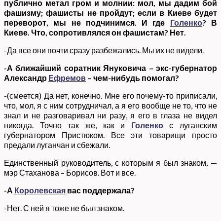
публично метал гром и молнии: мол, мы дадим бой
фашизму; фашисты не пройдут; если в Киеве будет
переворот, мы не подчинимся. И где
Голенко
? В
Киеве. Что, сопротивлялся он фашистам? Нет.
-Да все они почти сразу разбежались. Мы их не видели.
-А ближайший соратник Януковича – экс-губернатор
Александр
Ефремов
– чем-нибудь помогал?
-(смеется) Да нет, конечно. Мне его почему-то приписали,
что, мол, я с ним сотрудничал, а я его вообще не то, что не
знал и не разговаривал ни разу, я его в глаза не видел
никогда. Точно так же, как и
Голенко
с луганским
губернатором Пристюком. Все эти товарищи просто
предали луганчан и сбежали.
Единственный руководитель, с которым я был знаком, —
мэр Стаханова – Борисов. Вот и все.
-А
Королевская
вас поддержала?
-Нет. С ней я тоже не был знаком.