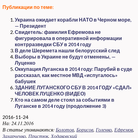
Публикации по теме:
Украина ожидает корабли НАТО в Черном море,
— Президент
Свидетель: фамилия Ефремова не
фигурировала в оперативной информации
контрразведки СБУ в 2014 году
В деле Шеремета нашли белорусский след
Выборы в Украине не будут отменены, —
Луценко
Оккупация Луганска в 2014 году: Парубий в суде
рассказал, как местное МВД «испугалось»
бабушек
ЗДАНИЕ ЛУГАНСКОГО СБУ В 2014 ГОДУ «СДАЛ»
ЧЕЛОВЕК ЛУЦЕНКО (ВИДЕО)
Кто на самом деле стоял за событиями в
Луганске в 2014 году (продолжение 3)
2016-11-24
На:
24.11.2016
В статье упоминаются:
Болотов
,
Борисов
,
Голенко
,
Ефремов
,
Захарченко
,
Пристюк
,
Ходаковский