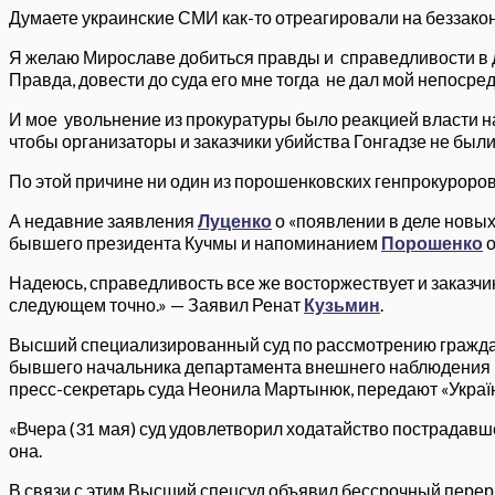
Думаете украинские СМИ как-то отреагировали на беззакон
Я желаю Мирославе добиться правды и справедливости в де
Правда, довести до суда его мне тогда не дал мой непоср
И мое увольнение из прокуратуры было реакцией власти на
чтобы организаторы и заказчики убийства Гонгадзе не были
По этой причине ни один из порошенковских генпрокуроров 
А недавние заявления
Луценко
о «появлении в деле новых
бывшего президента Кучмы и напоминанием
Порошенко
о
Надеюсь, справедливость все же восторжествует и заказчики
следующем точно.» — Заявил Ренат
Кузьмин
.
Высший специализированный суд по рассмотрению гражданс
бывшего начальника департамента внешнего наблюдения Ми
пресс-секретарь суда Неонила Мартынюк, передают «Україн
«Вчера (31 мая) суд удовлетворил ходатайство пострадавш
она.
В связи с этим Высший спецсуд объявил бессрочный перер