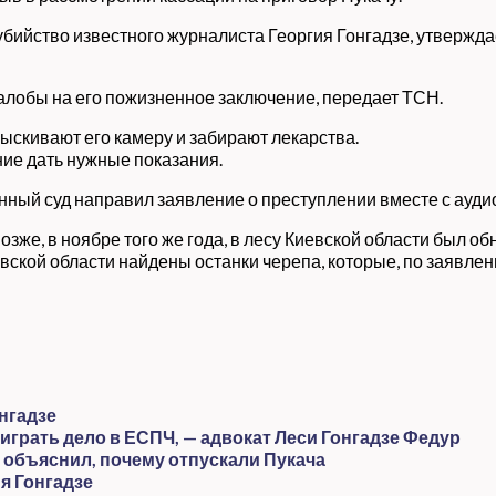
 убийство известного журналиста Георгия Гонгадзе, утверждае
алобы на его пожизненное заключение, передает ТСН.
быскивают его камеру и забирают лекарства.
ние дать нужные показания.
ный суд направил заявление о преступлении вместе с ауди
позже, в ноябре того же года, в лесу Киевской области был 
евской области найдены останки черепа, которые, по заявле
нгадзе
грать дело в ЕСПЧ, — адвокат Леси Гонгадзе Федур
 объяснил, почему отпускали Пукача
я Гонгадзе