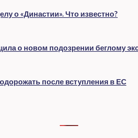
лу о «Династии». Что известно?
бщила о новом подозрении беглому эк
подорожать после вступления в ЕС