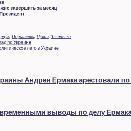
зе
ожно завершить за месяц
 Президент
рчук
,
Порошенко
,
Пукач
,
Теличенко
лад по Украине
олитическое лето в Украине
раины Андрея Ермака арестовали по
евременными выводы по делу Ермак