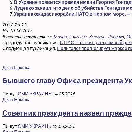
В Украине появится премия имени Георгия Гонгад
Луценко заявил, что дело об убийстве Гонгадзе м
Украина ожидает корабли НАТО в Черном море, —
2017-06-01
На:
01.06.2017
В статье упоминаются:
Бузина
,
Гонгадзе
,
Кузьмин
,
Луценко
,
Ма
Предыдущая публикация:
В ПАСЕ готовят разгромный док
Следующая публикация:
Политолог прогнозирует жаркое п
Дело Ермака
Бывшего главу Офиса президента Ук
Пишут
СМИ УКРАИНЫ
14.05.2026
Дело Ермака
Советник президента назвал прежд
Пишут
СМИ УКРАИНЫ
12.05.2026
Дело Ермака