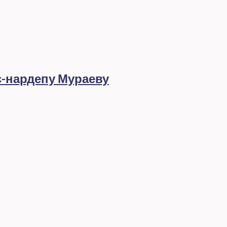
с-нардепу Мураеву