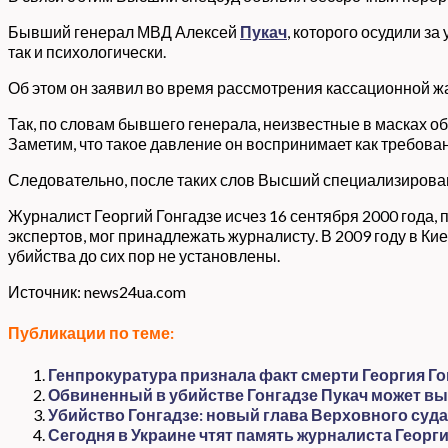
Бывший генерал МВД Алексей
Пукач
, которого осудили за
так и психологически.
Об этом он заявил во время рассмотрения кассационной ж
Так, по словам бывшего генерала, неизвестные в масках о
Заметим, что такое давление он воспринимает как требова
Следовательно, после таких слов Высший специализирован
Журналист Георгий Гонгадзе исчез 16 сентября 2000 года, 
экспертов, мог принадлежать журналисту. В 2009 году в Ки
убийства до сих пор не установлены.
Источник: news24ua.com
Публикации по теме:
Генпрокуратура признала факт смерти Георгия Го
Обвиненный в убийстве Гонгадзе Пукач может выи
Убийство Гонгадзе: новый глава Верховного суда
Сегодня в Украине чтят память журналиста Георги