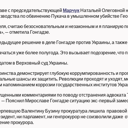
главе с председательствующей
Марчук
Натальей Олеговной н
изводства по обвинению Пукача в умышленном убийстве Геор
еля, считаю безосновательным и незаконным и я планирую п
», — отметила Гонгадзе.
редыдущее решение в деле Гонгадзе против Украины, а такж
начаться уже более полугода. Это вызывает подозрение, что
датом в Верховный суд Украины.
оинства демонстрирует глубокую коррумпированность и про
альные шансы их защитить. Революции проходят и уходят, м
ым напоминанием коррозии государственных институтов Укра
ущенными комментариями по поводу отстранения адвоката 
.» — Пояснил Мирославе Гонгадзе ситуацию экс-первый заме
отерпевшую Валентину Бузину прокуратура лишила правовой
езидент, ни парламент, ни генпрокурор не соизволили даже 
ение прокурора.