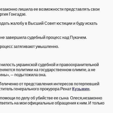
езаконно лишила ее возможности представлять свои
гия Гонгадзе.
одать жалобу в Высший Совет юстиции и буду искать
е не завершила судебный процесс над Пукачем.
 процесс затягивают умышленно.
гнилость украинской судебной и правоохранительной
еняются политики на государственном олимпе, а не
ины», — подытожила она.
Теличенко от представления интересов потерпевшей
ститель генерального прокурора Ренат
Кузьмин
.
 помощи по делу об убийстве ее сына Олеся,незаконно
ответить на мои официальные обращения к ним. И только