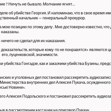
ие ? Ничуть не бывало. Молчание ягнят…
ле об убийстве Георгия. И напоминаю, что в свое время им
едственный начальник — генеральный прокурор.
 мою позицию по этому делу . Мне достоверно известно, что
 наказаны.
ничего не сделал для их наказания.
 доказательств, которые кому-то не понравятся» являются
 его, луценковской, значимости.
 убийства Гонгадзе, как и заказчики убийства Бузины, предс
ких и уголовных дел постановил рассекретить аудиозаписи
нистерства внутренних дел Алексея Пукача, осужденного з
ські Новини».
его Алексея Подольского и постановил рассекретить аудиоз
ыв в рассмотрении кассации на приговор Пукачу.