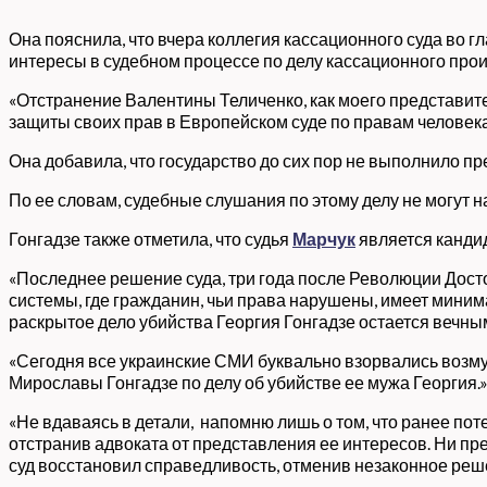
Она пояснила, что вчера коллегия кассационного суда во 
интересы в судебном процессе по делу кассационного про
«Отстранение Валентины Теличенко, как моего представит
защиты своих прав в Европейском суде по правам человека
Она добавила, что государство до сих пор не выполнило п
По ее словам, судебные слушания по этому делу не могут 
Гонгадзе также отметила, что судья
Марчук
является канди
«Последнее решение суда, три года после Революции Дост
системы, где гражданин, чьи права нарушены, имеет миним
раскрытое дело убийства Георгия Гонгадзе остается вечн
«Сегодня все украинские СМИ буквально взорвались возм
Мирославы Гонгадзе по делу об убийстве ее мужа Георгия
«Не вдаваясь в детали, напомню лишь о том, что ранее п
отстранив адвоката от представления ее интересов. Ни пр
суд восстановил справедливость, отменив незаконное реш