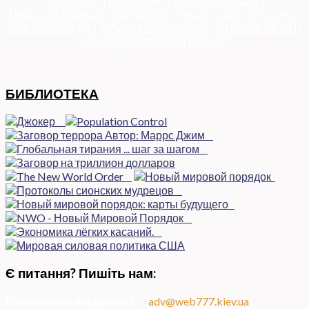
КОРУПЦІЯ
|
РЕФОРМИ
|
ПРИВАТИЗАЦІЯ
|
НАЦІОНАЛІЗАЦІЯ
|
ЄВРОІНТЕГРАЦІЯ
|
СВІТ ПРО НАС
|
ПРЕМ’ЄЕРІАДА
|
ДУМКА ПОЛІТОЛОГА
|
СПРАВА ЧЕСТІ
|
ФЕМІДА
|
ВИБОРЫ
|
ДОСЬЄ
БИБЛИОТЕКА
Є питання? Пишіть нам:
Розміщення інформації
—
adv@web777.kiev.ua