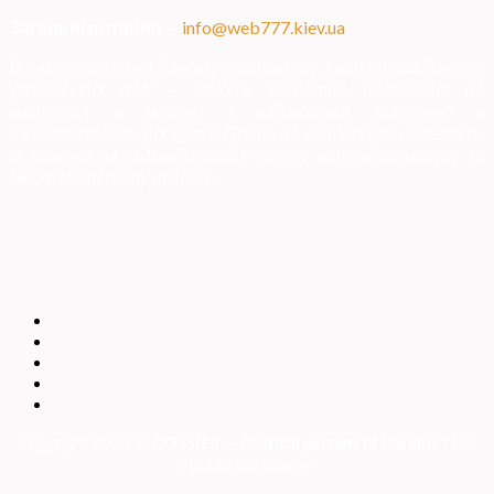
Загальні питання
—
info@web777.kiev.ua
Всі матеріали на даному сайті взяті з відкритих джерел
українських ЗМІ — мають зворотне посилання на
матеріал в мережі і надаються виключно в
ознайомлювальних цілях. Права на матеріали належать
їх власникам. Адміністрація сайту відповідальності за
зміст матеріалу не несе.
Copyright 2026 ©
DOSSIER — Political persons of Ukrain
e
| Всі
права захищені