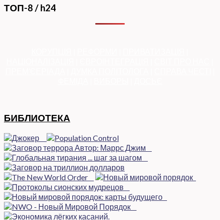
ТОП-8 / h24
КОРУПЦІЯ
|
РЕФОРМИ
|
ПРИВАТИЗАЦІЯ
|
НАЦІОНАЛІЗАЦІЯ
|
ЄВРОІНТЕГРАЦІЯ
|
СВІТ ПРО НАС
|
ПРЕМ’ЄЕРІАДА
|
ДУМКА ПОЛІТОЛОГА
|
СПРАВА ЧЕСТІ
|
ФЕМІДА
|
ВИБОРЫ
|
ДОСЬЄ
БИБЛИОТЕКА