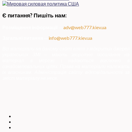
Є питання? Пишіть нам:
Розміщення інформації
—
adv@web777.kiev.ua
Загальні питання
—
info@web777.kiev.ua
Всі матеріали на даному сайті взяті з відкритих джерел
українських ЗМІ — мають зворотне посилання на
матеріал в мережі і надаються виключно в
ознайомлювальних цілях. Права на матеріали належать
їх власникам. Адміністрація сайту відповідальності за
зміст матеріалу не несе.