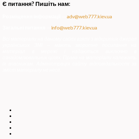
Є питання? Пишіть нам:
Розміщення інформації
—
adv@web777.kiev.ua
Загальні питання
—
info@web777.kiev.ua
Всі матеріали на даному сайті взяті з відкритих джерел
українських ЗМІ — мають зворотне посилання на
матеріал в мережі і надаються виключно в
ознайомлювальних цілях. Права на матеріали належать
їх власникам. Адміністрація сайту відповідальності за
зміст матеріалу не несе.