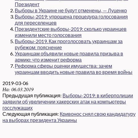
Президент
Выборы в Украине не будут отменены, — Луценко
Выборы-2019: упрощена процедура голосования
для переселенцев
Президентские выборы-2019: сколько украинцев
изменили место голосования
Выборы-2019. Как проголосовать украинцам за
рубежом: пояснение
Украинцам объявили новые правила призыва в
армию: что изменит реформа
Реформа сферы оценки имущества: зачем
украинцам вводить новые правила во время войны
2019-03-06
На:
06.03.2019
Предыдущая публикация:
Выборы-2019: в киберполиции
заявили об увеличении хакерских атак на компьютеры
госслужащих
Следующая публикация:
Кривонос снял свою кандидатуру
на выборах президента Украины