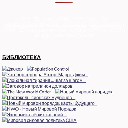
КОРУПЦІЯ
|
РЕФОРМИ
|
ПРИВАТИЗАЦІЯ
|
НАЦІОНАЛІЗАЦІЯ
|
ЄВРОІНТЕГРАЦІЯ
|
СВІТ ПРО НАС
|
ПРЕМ’ЄЕРІАДА
|
ДУМКА ПОЛІТОЛОГА
|
СПРАВА ЧЕСТІ
|
ФЕМІДА
|
ВИБОРЫ
|
ДОСЬЄ
БИБЛИОТЕКА