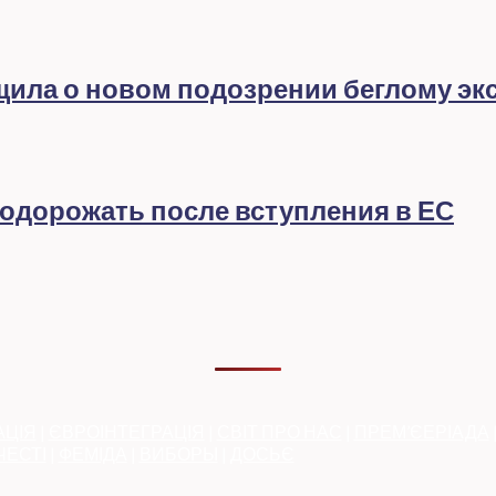
бщила о новом подозрении беглому эк
подорожать после вступления в ЕС
АЦІЯ
|
ЄВРОІНТЕГРАЦІЯ
|
СВІТ ПРО НАС
|
ПРЕМ’ЄЕРІАДА
ЧЕСТІ
|
ФЕМІДА
|
ВИБОРЫ
|
ДОСЬЄ