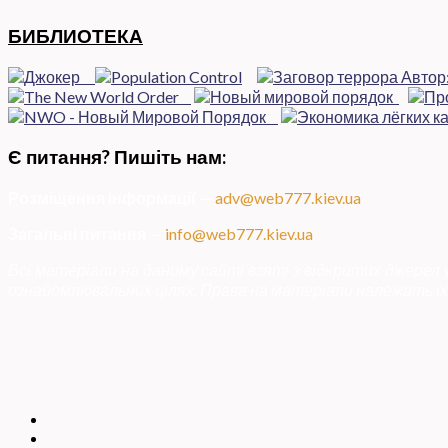
БИБЛИОТЕКА
Є питання? Пишіть нам:
Розміщення інформації
—
adv@web777.kiev.ua
Загальні питання
—
info@web777.kiev.ua
Всі матеріали на даному сайті взяті з відкритих джерел
ознайомлювальних цілях. Права на матеріали належать їх 