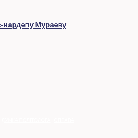
с-нардепу Мураеву
|
ДУМКА ПОЛІТОЛОГА
|
СПРАВА