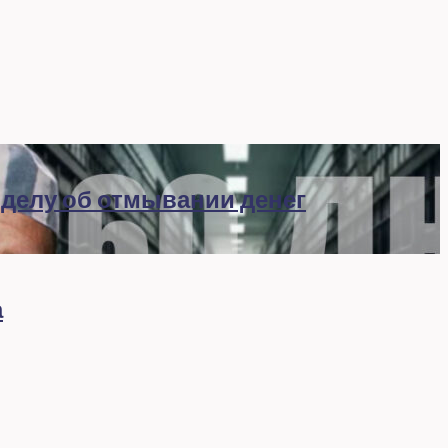
 делу об отмывании денег
а