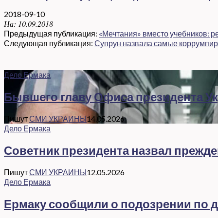
2018-09-10
На:
10.09.2018
Предыдущая публикация:
«Мечтания» вместо учебников: р
Следующая публикация:
Супрун назвала самые коррумпи
Дело Ермака
Бывшего главу Офиса президента Ук
Пишут
СМИ УКРАИНЫ
14.05.2026
Дело Ермака
Советник президента назвал прежд
Пишут
СМИ УКРАИНЫ
12.05.2026
Дело Ермака
Ермаку сообщили о подозрении по де