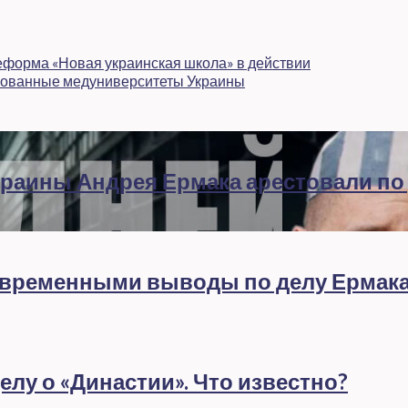
еформа «Новая украинская школа» в действии
рованные медуниверситеты Украины
раины Андрея Ермака арестовали по
евременными выводы по делу Ермак
лу о «Династии». Что известно?