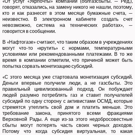
«От услуг «Укрпочты» компании (облгазсбыты. — Ред.),
говорят, отказались, на замену никого не нашли, поэтому,
кто и как разнесет в этом месяце бумажные счета, —
неизвестно. В электронном кабинете создать счет
невозможно, система на технических работах», —
говорится в сообщении.
В «Нафтогазе» считают, что таким образом в учреждениях
могут что-то «крутить» с нормами, температурными
условиями или рекомендованными платежами. В то же
время в компании отметили, что причиной может быть
попытка сорвать монетизацию субсидий.
«С этого месяца уже стартовала монетизация субсидий.
Деньги впервые получили люди, а не газсбыты. Это
правильный цивилизованный подход. Он побуждает
людей разумно потреблять газ и ставит получателей
субсидий по одну сторону с активистами ОСМД, которые
стремятся утеплить свой дом и платить меньше. Это
требование закона, принятого всеми фракциями
Верховной Рады. А еще из-за этого недобросовестные
сбыты могут потерять часть своих черных доходов.
Потому что когда субсидия виртуальная, то какая