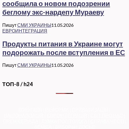
сообщила о новом подозрении
беглому экс-нардепу Мураеву
Пишут
СМИ УКРАИНЫ
11.05.2026
ЕВРОИНТЕГРАЦИЯ
Продукты питания в Украине могут
подорожать после вступления в ЕС
Пишут
СМИ УКРАИНЫ
11.05.2026
ТОП-8 / h24
КОРУПЦІЯ
|
РЕФОРМИ
|
ПРИВАТИЗАЦІЯ
|
НАЦІОНАЛІЗАЦІЯ
|
ЄВРОІНТЕГРАЦІЯ
|
СВІТ ПРО НАС
|
ПРЕМ’ЄЕРІАДА
|
ДУМКА ПОЛІТОЛОГА
|
СПРАВА ЧЕСТІ
|
ФЕМІДА
|
ВИБОРЫ
|
ДОСЬЄ