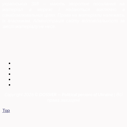
українських ЗМІ — мають зворотне посилання на
матеріал в мережі і надаються виключно в
ознайомлювальних цілях. Права на матеріали належать
їх власникам. Адміністрація сайту відповідальності за
зміст матеріалу не несе.
Copyright 2026 ©
DOSSIER — Political persons of Ukrain
e
| Всі
права захищені
Top