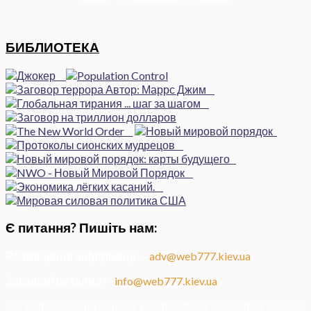
БИБЛИОТЕКА
Є питання? Пишіть нам:
Розміщення інформації
—
adv@web777.kiev.ua
Загальні питання
—
info@web777.kiev.ua
Всі матеріали на даному сайті взяті з відкритих джерел