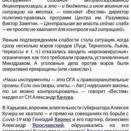
децентрализации, а это — и бюджеты, и иное влияние на
ситуацию на местах
, — поясняет «Вестям» директор
политико-правовых программ Центра им. Разумкова
Виктор Замятин. —
Центральная же власть сейчас слаба
— ее просто не хватает для контроля над ситуацией
«.
Явным подтверждением слабости стала ситуация, когда
сразу несколько мэров городов (Луцк, Тернополь, Львов,
Черкассы и т. п.) отказались вводить «коронавирусные»
ограничения, как того требовали правила, установленные
Минздравом. А уголовные дела против мэров были
оперативно прекращены (или «зависли»).
«
Наши инструменты — это ОГА и правоохранительные
органы. Если они
(мэры, элиты. — Авт.)
нарушают законы,
то их можно контролировать
«, — говорит «Вестям»
нардеп от СН Александр
Качура
.
В Харькове, впрочем, влиятельности губернатора Алексея
Кучера не хватило — и прямо на совещаниях по борьбе с
Covid-19 мэр Геннадий
Кернес
и его партнер, бизнесмен
Александр
Ярославский
, обрушивались на его
заместителя (
Кучер
лично не явился).
Качура
предлагает