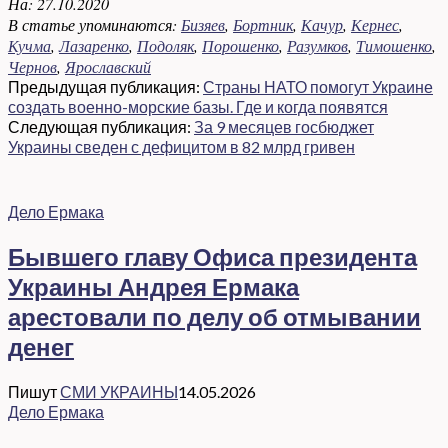
На:
27.10.2020
В статье упоминаются:
Бизяев
,
Бортник
,
Качур
,
Кернес
,
Кучма
,
Лазаренко
,
Подоляк
,
Порошенко
,
Разумков
,
Тимошенко
,
Чернов
,
Ярославский
Предыдущая публикация:
Страны НАТО помогут Украине
создать военно-морские базы. Где и когда появятся
Следующая публикация:
За 9 месяцев госбюджет
Украины сведен с дефицитом в 82 млрд гривен
Дело Ермака
Бывшего главу Офиса президента
Украины Андрея Ермака
арестовали по делу об отмывании
денег
Пишут
СМИ УКРАИНЫ
14.05.2026
Дело Ермака