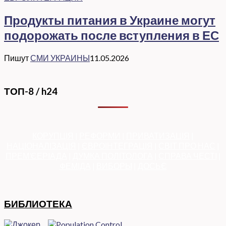
Продукты питания в Украине могут
подорожать после вступления в ЕС
Пишут
СМИ УКРАИНЫ
11.05.2026
ТОП-8 / h24
КОРУПЦІЯ
|
РЕФОРМИ
|
ПРИВАТИЗАЦІЯ
|
НАЦІОНАЛІЗАЦІЯ
|
ЄВРОІНТЕГРАЦІЯ
|
СВІТ ПРО НАС
|
ПРЕМ’ЄЕРІАДА
|
ДУМКА ПОЛІТОЛОГА
|
СПРАВА ЧЕСТІ
|
ФЕМІДА
|
ВИБОРЫ
|
ДОСЬЄ
БИБЛИОТЕКА