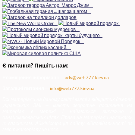
Є питання? Пишіть нам:
Розміщення інформації
—
adv@web777.kiev.ua
Загальні питання
—
info@web777.kiev.ua
Всі матеріали на даному сайті взяті з відкритих джерел
українських ЗМІ — мають зворотне посилання на
матеріал в мережі і надаються виключно в
ознайомлювальних цілях. Права на матеріали належать
їх власникам. Адміністрація сайту відповідальності за
зміст матеріалу не несе.