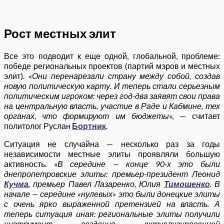
Рост местных элит
Все это подводит к еще одной, глобальной, проблеме:
победе региональных проектов (партий мэров и местных
элит). «
Они перенарезали страну между собой, создав
новую политическую карту. И теперь стали серьезным
политическим игроком: через год-два заявят свои права
на центральную власть, участие в Раде и Кабмине, тех
органах, что формируют им бюджеты
«, — считает
политолог Руслан
Бортник
.
Ситуация не случайна — несколько раз за годы
независимости местные элиты проявляли большую
активность. «
В середине — конце 90-х это были
днепропетровские элиты: премьер-президент Леонид
Кучма
, премьер Павел Лазаренко, Юлия
Тимошенко
. В
начале — середине «нулевых» это были донецкие элиты
с очень ярко выраженной претензией на власть. А
теперь ситуация иная: региональные элиты получили
инструмент создания актуализированной