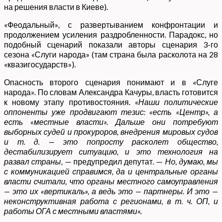
на решения власти в Киеве).
«Феодальный», с развертыванием конфронтации и
продолжением усиления раздробленности. Парадокс, но
подобный сценарий показали авторы сценария 3-го
сезона «Слуги народа» (там страна была расколота на 28
«квазигосударств»).
Опасность второго сценария понимают и в «Слуге
народа». По словам Александра Качуры, власть готовится
к новому этапу противостояния. «
Наши политические
оппоненты уже продвигают тезис: «есть «Центр», а
есть «местные власти». Дальше они потребуют
выборных судей и прокуроров, внедрения мировых судов
и т. д. — это попросту расколет общество,
дестабилизирует ситуацию, и это технология на
развал страны
, — предупредил депутат. —
Но, думаю, мы
с коммуникацией справимся, да и центральные органы
власти считали, что органы местного самоуправления
— это их «вертикаль», а ведь это — партнеры. И это —
неконструктивная работа с регионами, в т. ч. ОП, и
работы ОГА с местными властями
«.