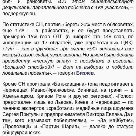
обл- и райсоветы. «
Об этом свидетельствуют
результаты параллельного подсчета с 49% участков
«, —
подчеркнул он.
По статистике СН, партия «берет» 20% мест в облсоветах,
еще 17% — в райсоветах, и ее будут представлять
примерно 15% глав ОТГ (в цифрах это 146 глав, по
информации из 17 областей, уже обработанных ЦИК).
«
Тут — как в футболе: при счете «5:0» виноваты все:
мокрый газон, судья, узкие ворота. Но зачем было делать
президенту «теплую ванну» с поездками в регионы,
«Большой стройкой»? — Вот на выборах и победили
локальные проекты
«, — говорит
Бизяев
.
Кроме СН проиграла «Батькивщина» (она недотягивает в
Черновцах, Ивано-Франковске, Виннице, на грани — в
Хмельницком, Кривом Роге и других регионах). «Голос»
представлен лишь во Львове, Киеве и Черновцах — по
мнению экспертов, «сработали» медийные лица шоумена
Сергея Притулы и предпринимателя Виктора Евпака. Да и
тем, кого называют победителями, — «За майбутнє»,
«Пропозиції» и «Партии Шария», — далеко до статуса
общеукраинских.