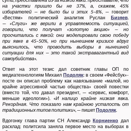
на участки пришло бы не 37%, а, скажем, 45%
избирателей — не было бы и этих 5–8%
, — говорит
«Вестям» политический аналитик Руслан
Бизяев
.
—
«Слуги» же верили в управляемость ситуацией,
говорили, что получат «золотую акцию» — но
просчитались с явкой: они моделировали свою победу
при явке в 45–50%, но при нынешнем кризисе вдруг
выяснилось, что проводить выборы в нынешней
ситуации для них — это такой экстравагантный вид
самоубийства
«.
Ответ на этот тезис дал советник главы ОП по
медиатехнологиям Михаил
Подоляк
: в своем «Фейсбук»-
посте он описал проблему как навязывание «малой, но
крайне агрессивной частью общества» своей повестки
(вместо той, что давал президент, — «сервис, комфорт,
меньше идеологии»). «
И налицо крайне низкая явка.
Рекордная. Что показало нам крайнюю усталость от
традиционных типов политики
«, — пишет
Подоляк
.
Вдогонку глава партии СН Александр
Корниенко
дал
расклад: политсила заняла первое место на выборах в