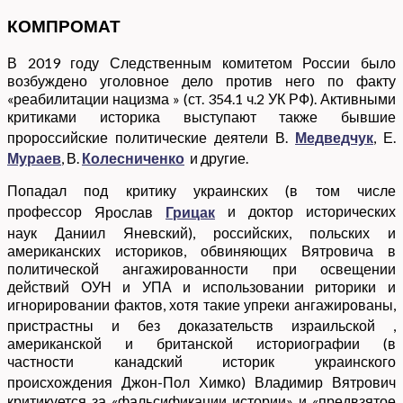
КОМПРОМАТ
В 2019 году
Следственным комитетом России
было
возбуждено уголовное дело против него по факту
«реабилитации
нацизма
» (ст. 354.1 ч.2 УК РФ).
Активными
критиками историка выступают также бывшие
пророссийские политические деятели
В.
Медведчук
,
Е.
Мураев
,
В.
Колесниченко
и другие.
Попадал под критику украинских (в том числе
профессор
Ярослав
Грицак
и доктор исторических
наук
Даниил Яневский
), российских, польских и
американских
историков, обвиняющих Вятровича в
политической ангажированности при освещении
действий
ОУН
и
УПА
и использовании риторики и
игнорировании фактов
, хотя такие упреки ангажированы,
пристрастны и без доказательств
израильской
,
американской
и британской
историографии
(в
частности
канадский
историк украинского
происхождения
Джон-Пол Химко
) Владимир Вятрович
критикуется за «фальсификации истории» и «предвзятое