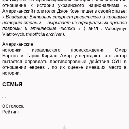
отношение к истории
украинского национализма
»
.
Американский политолог Джон Коэн пишет в своей статье:
«
Владимир Вятрович стирает расистскую и кровавую
историю страны — вырывает
из официальных архивов
погромы и этнические чистки
» (
англ
. Volodymyr
Viatrovych.
the official archives
).
Американские
историки
израильского
происхождения
Омер
Бартов
и
Тарик Кирилл Амар
утверждают, что автор
пытается оправдать противоправные действия ОУН в
отношении
евреев
, по их оценке имевших место в
истории
.
СЕМЬЯ
…
0
0
голоса
Рейтинг