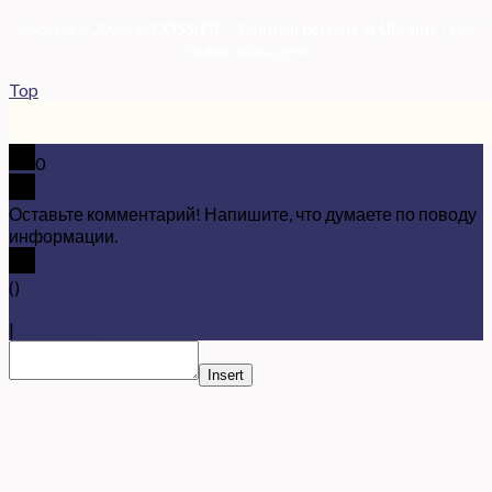
Copyright 2026 ©
DOSSIER — Political persons of Ukrain
e
| Всі
права захищені
Top
0
Оставьте комментарий! Напишите, что думаете по поводу
информации.
x
(
)
x
|
Ответить
Insert