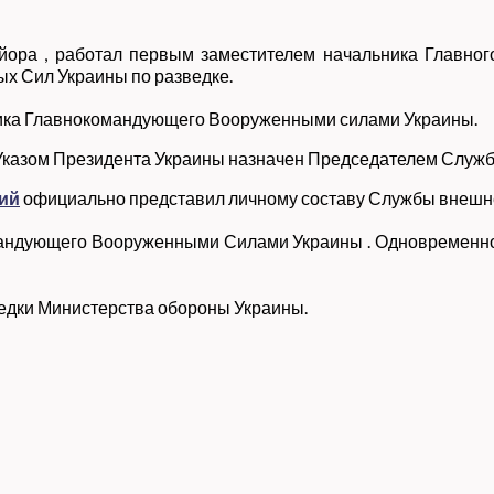
айора , работал первым заместителем начальника Главно
х Сил Украины по разведке.
ника Главнокомандующего Вооруженными силами Украины
.
а Указом Президента Украины назначен Председателем Служ
ий
официально представил личному составу Службы внешне
омандующего Вооруженными Силами Украины
. Одновременно
едки Министерства обороны Украины.