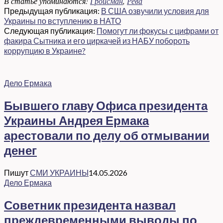
В статье упоминаются:
Гройсман
,
Рева
Предыдущая публикация:
В США озвучили условия для
Украины по вступлению в НАТО
Следующая публикация:
Помогут ли фокусы с цифрами от
факира Сытника и его циркачей из НАБУ побороть
коррупцию в Украине?
Дело Ермака
Бывшего главу Офиса президента
Украины Андрея Ермака
арестовали по делу об отмывании
денег
Пишут
СМИ УКРАИНЫ
14.05.2026
Дело Ермака
Советник президента назвал
преждевременными выводы по