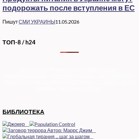
подорожать после вступления в ЕС
Пишут
СМИ УКРАИНЫ
11.05.2026
ТОП-8 / h24
КОРУПЦІЯ
|
РЕФОРМИ
|
ПРИВАТИЗАЦІЯ
|
НАЦІОНАЛІЗАЦІЯ
|
ЄВРОІНТЕГРАЦІЯ
|
СВІТ ПРО НАС
|
ПРЕМ’ЄЕРІАДА
|
ДУМКА ПОЛІТОЛОГА
|
СПРАВА ЧЕСТІ
|
ФЕМІДА
|
ВИБОРЫ
|
ДОСЬЄ
БИБЛИОТЕКА