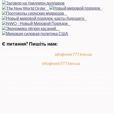
Є питання? Пишіть нам:
Розміщення інформації
—
adv@web777.kiev.ua
Загальні питання
—
info@web777.kiev.ua
Всі матеріали на даному сайті взяті з відкритих джерел
українських ЗМІ — мають зворотне посилання на
матеріал в мережі і надаються виключно в
ознайомлювальних цілях. Права на матеріали належать
їх власникам. Адміністрація сайту відповідальності за
зміст матеріалу не несе.