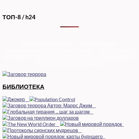
ТОП-8 / h24
КОРУПЦІЯ
|
РЕФОРМИ
|
ПРИВАТИЗАЦІЯ
|
НАЦІОНАЛІЗАЦІЯ
|
ЄВРОІНТЕГРАЦІЯ
|
СВІТ ПРО НАС
|
ПРЕМ’ЄЕРІАДА
|
ДУМКА ПОЛІТОЛОГА
|
СПРАВА ЧЕСТІ
|
ФЕМІДА
|
ВИБОРЫ
|
ДОСЬЄ
БИБЛИОТЕКА