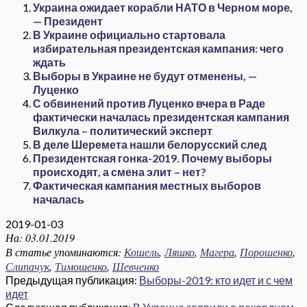
Украина ожидает корабли НАТО в Черном море,
— Президент
В Украине официально стартовала
избирательная президентская кампания: чего
ждать
Выборы в Украине не будут отменены, —
Луценко
С обвинений против Луценко вчера в Раде
фактически началась президентская кампания
Вилкула – политический эксперт
В деле Шеремета нашли белорусский след
Президентская гонка-2019. Почему выборы
происходят, а смена элит – нет?
Фактическая кампания местных выборов
началась
2019-01-03
На:
03.01.2019
В статье упоминаются:
Кошель
,
Ляшко
,
Магера
,
Порошенко
,
Слипачук
,
Тимошенко
,
Шевченко
Предыдущая публикация:
Выборы-2019: кто идет и с чем
идет