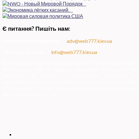
Є питання? Пишіть нам:
Розміщення інформації
—
adv@web777.kiev.ua
Загальні питання
—
info@web777.kiev.ua
Всі матеріали на даному сайті взяті з відкритих джерел
українських ЗМІ — мають зворотне посилання на
матеріал в мережі і надаються виключно в
ознайомлювальних цілях. Права на матеріали належать
їх власникам. Адміністрація сайту відповідальності за
зміст матеріалу не несе.