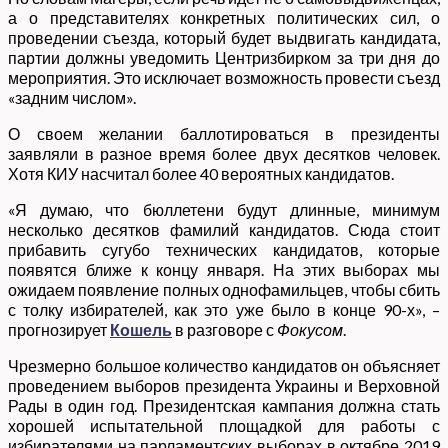
а о представителях конкретных политических сил, о
проведении съезда, который будет выдвигать кандидата,
партии должны уведомить Центризбирком за три дня до
мероприятия. Это исключает возможность провести съезд
«задним числом».
О своем желании баллотироваться в президенты
заявляли в разное время более двух десятков человек.
Хотя КИУ насчитал более 40 вероятных кандидатов.
«Я думаю, что бюллетени будут длинные, минимум
несколько десятков фамилий кандидатов. Сюда стоит
прибавить сугубо технических кандидатов, которые
появятся ближе к концу января. На этих выборах мы
ожидаем появление полных однофамильцев, чтобы сбить
с толку избирателей, как это уже было в конце 90-х», –
прогнозирует
Кошель
в разговоре с
Фокусом
.
Чрезмерно большое количество кандидатов он объясняет
проведением выборов президента Украины и Верховной
Рады в один год. Президентская кампания должна стать
хорошей испытательной площадкой для работы с
избирателями на парламентских выборах в октябре 2019