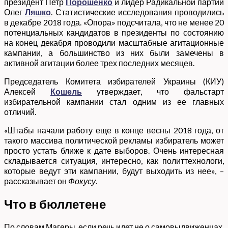
президент Петр
Порошенко
и лидер Радикальной партии
Олег
Ляшко
. Статистические исследования проводились
в декабре 2018 года. «Опора» подсчитала, что не менее 20
потенциальных кандидатов в президенты по состоянию
на конец декабря проводили масштабные агитационные
кампании, а большинство из них были замечены в
активной агитации более трех последних месяцев.
Председатель Комитета избирателей Украины (КИУ)
Алексей
Кошель
утверждает, что фальстарт
избирательной кампании стал одним из ее главных
отличий.
«Штабы начали работу еще в конце весны 2018 года, от
такого массива политической рекламы избиратель может
просто устать ближе к дате выборов. Очень интересная
складывается ситуация, интересно, как политтехнологи,
которые ведут эти кампании, будут выходить из нее», –
рассказывает он
Фокусу
.
Что в бюллетене
По словам Магеры, если речь идет не о самовыдвиженцах,