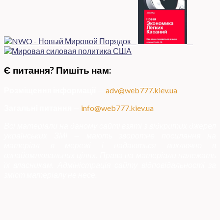
Є питання? Пишіть нам:
Розміщення інформації
—
adv@web777.kiev.ua
Загальні питання
—
info@web777.kiev.ua
Всі матеріали на даному сайті взяті з відкритих джерел
українських ЗМІ — мають зворотне посилання на
матеріал в мережі і надаються виключно в
ознайомлювальних цілях. Права на матеріали належать
їх власникам. Адміністрація сайту відповідальності за
зміст матеріалу не несе.