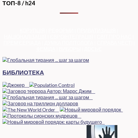
ТОП-8 / h24
КОРУПЦІЯ
|
РЕФОРМИ
|
ПРИВАТИЗАЦІЯ
|
НАЦІОНАЛІЗАЦІЯ
|
ЄВРОІНТЕГРАЦІЯ
|
СВІТ ПРО НАС
|
ПРЕМ’ЄЕРІАДА
|
ДУМКА ПОЛІТОЛОГА
|
СПРАВА ЧЕСТІ
|
ФЕМІДА
|
ВИБОРЫ
|
ДОСЬЄ
БИБЛИОТЕКА