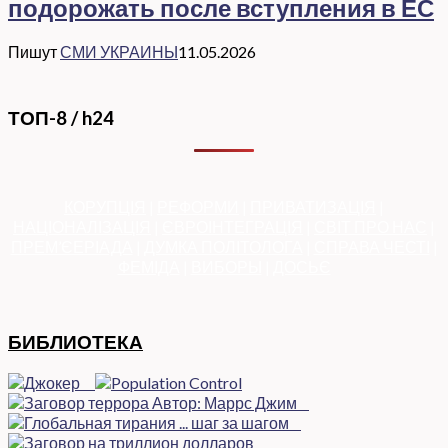
подорожать после вступления в ЕС
Пишут
СМИ УКРАИНЫ
11.05.2026
ТОП-8 / h24
КОРУПЦІЯ
|
РЕФОРМИ
|
ПРИВАТИЗАЦІЯ
|
НАЦІОНАЛІЗАЦІЯ
|
ЄВРОІНТЕГРАЦІЯ
|
СВІТ ПРО НАС
|
ПРЕМ’ЄЕРІАДА
|
ДУМКА ПОЛІТОЛОГА
|
СПРАВА ЧЕСТІ
|
ФЕМІДА
|
ВИБОРЫ
|
ДОСЬЄ
БИБЛИОТЕКА