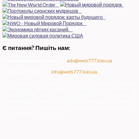
Є питання? Пишіть нам:
Розміщення інформації
—
adv@web777.kiev.ua
Загальні питання
—
info@web777.kiev.ua
Всі матеріали на даному сайті взяті з відкритих джерел
українських ЗМІ — мають зворотне посилання на
матеріал в мережі і надаються виключно в
ознайомлювальних цілях. Права на матеріали належать
їх власникам. Адміністрація сайту відповідальності за
зміст матеріалу не несе.